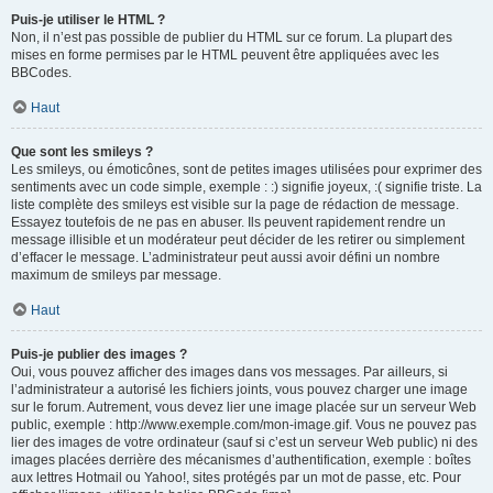
Puis-je utiliser le HTML ?
Non, il n’est pas possible de publier du HTML sur ce forum. La plupart des
mises en forme permises par le HTML peuvent être appliquées avec les
BBCodes.
Haut
Que sont les smileys ?
Les smileys, ou émoticônes, sont de petites images utilisées pour exprimer des
sentiments avec un code simple, exemple : :) signifie joyeux, :( signifie triste. La
liste complète des smileys est visible sur la page de rédaction de message.
Essayez toutefois de ne pas en abuser. Ils peuvent rapidement rendre un
message illisible et un modérateur peut décider de les retirer ou simplement
d’effacer le message. L’administrateur peut aussi avoir défini un nombre
maximum de smileys par message.
Haut
Puis-je publier des images ?
Oui, vous pouvez afficher des images dans vos messages. Par ailleurs, si
l’administrateur a autorisé les fichiers joints, vous pouvez charger une image
sur le forum. Autrement, vous devez lier une image placée sur un serveur Web
public, exemple : http://www.exemple.com/mon-image.gif. Vous ne pouvez pas
lier des images de votre ordinateur (sauf si c’est un serveur Web public) ni des
images placées derrière des mécanismes d’authentification, exemple : boîtes
aux lettres Hotmail ou Yahoo!, sites protégés par un mot de passe, etc. Pour