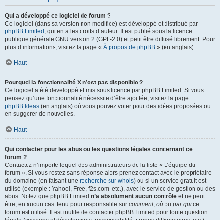
Qui a développé ce logiciel de forum ?
Ce logiciel (dans sa version non modifiée) est développé et distribué par
phpBB Limited
, qui en a les droits d’auteur. Il est publié sous la licence
publique générale GNU version 2 (GPL-2.0) et peut être diffusé librement. Pour
plus d’informations, visitez la page «
À propos de phpBB
» (en anglais).
Haut
Pourquoi la fonctionnalité X n’est pas disponible ?
Ce logiciel a été développé et mis sous licence par phpBB Limited. Si vous
pensez qu’une fonctionnalité nécessite d’être ajoutée, visitez la page
phpBB Ideas
(en anglais) où vous pouvez voter pour des idées proposées ou
en suggérer de nouvelles.
Haut
Qui contacter pour les abus ou les questions légales concernant ce
forum ?
Contactez n’importe lequel des administrateurs de la liste « L’équipe du
forum ». Si vous restez sans réponse alors prenez contact avec le propriétaire
du domaine (en faisant une
recherche sur whois
) ou si un service gratuit est
utilisé (exemple : Yahoo!, Free, f2s.com, etc.), avec le service de gestion ou des
abus. Notez que phpBB Limited
n’a absolument aucun contrôle
et ne peut
être, en aucun cas, tenu pour responsable sur
comment
,
où
ou
par qui
ce
forum est utilisé. Il est inutile de contacter phpBB Limited pour toute question