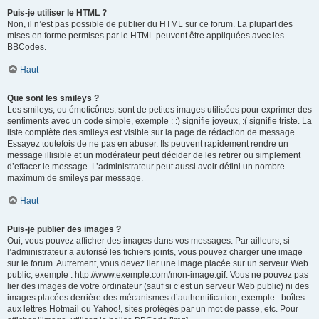
Puis-je utiliser le HTML ?
Non, il n’est pas possible de publier du HTML sur ce forum. La plupart des
mises en forme permises par le HTML peuvent être appliquées avec les
BBCodes.
Haut
Que sont les smileys ?
Les smileys, ou émoticônes, sont de petites images utilisées pour exprimer des
sentiments avec un code simple, exemple : :) signifie joyeux, :( signifie triste. La
liste complète des smileys est visible sur la page de rédaction de message.
Essayez toutefois de ne pas en abuser. Ils peuvent rapidement rendre un
message illisible et un modérateur peut décider de les retirer ou simplement
d’effacer le message. L’administrateur peut aussi avoir défini un nombre
maximum de smileys par message.
Haut
Puis-je publier des images ?
Oui, vous pouvez afficher des images dans vos messages. Par ailleurs, si
l’administrateur a autorisé les fichiers joints, vous pouvez charger une image
sur le forum. Autrement, vous devez lier une image placée sur un serveur Web
public, exemple : http://www.exemple.com/mon-image.gif. Vous ne pouvez pas
lier des images de votre ordinateur (sauf si c’est un serveur Web public) ni des
images placées derrière des mécanismes d’authentification, exemple : boîtes
aux lettres Hotmail ou Yahoo!, sites protégés par un mot de passe, etc. Pour