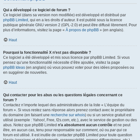
Qui a développé ce logiciel de forum ?
Ce logiciel (dans sa version non modifiée) est développé et distribué par
phpBB Limited
, qui en a les droits d’auteur. Il est publié sous la licence
publique générale GNU version 2 (GPL-2.0) et peut être diffusé librement. Pour
plus d’informations, visitez la page «
À propos de phpBB
» (en anglais).
Haut
Pourquoi la fonctionnalité X n’est pas disponible ?
Ce logiciel a été développé et mis sous licence par phpBB Limited. Si vous
pensez qu’une fonctionnalité nécessite d’être ajoutée, visitez la page
phpBB Ideas
(en anglais) où vous pouvez voter pour des idées proposées ou
en suggérer de nouvelles.
Haut
Qui contacter pour les abus ou les questions légales concernant ce
forum ?
Contactez n’importe lequel des administrateurs de la liste « L’équipe du
forum ». Si vous restez sans réponse alors prenez contact avec le propriétaire
du domaine (en faisant une
recherche sur whois
) ou si un service gratuit est
utilisé (exemple : Yahoo!, Free, f2s.com, etc.), avec le service de gestion ou des
abus. Notez que phpBB Limited
n’a absolument aucun contrôle
et ne peut
être, en aucun cas, tenu pour responsable sur
comment
,
où
ou
par qui
ce
forum est utilisé. Il est inutile de contacter phpBB Limited pour toute question