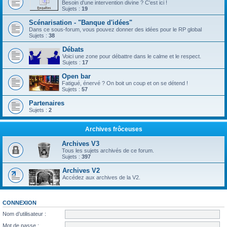
Besoin d'une intervention divine ? C'est ici !
Sujets :
19
Scénarisation - "Banque d'idées"
Dans ce sous-forum, vous pouvez donner des idées pour le RP global
Sujets :
38
Débats
Voici une zone pour débattre dans le calme et le respect.
Sujets :
17
Open bar
Fatigué, énervé ? On boit un coup et on se détend !
Sujets :
57
Partenaires
Sujets :
2
Archives frôceuses
Archives V3
Tous les sujets archivés de ce forum.
Sujets :
397
Archives V2
Accédez aux archives de la V2.
CONNEXION
Nom d’utilisateur :
Mot de passe :