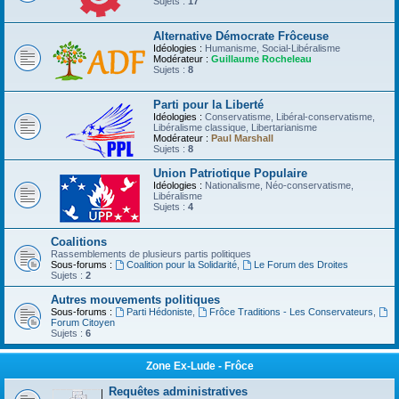
Sujets :
17
Alternative Démocrate Frôceuse
Idéologies :
Humanisme, Social-Libéralisme
Modérateur :
Guillaume Rocheleau
Sujets :
8
Parti pour la Liberté
Idéologies :
Conservatisme, Libéral-conservatisme,
Libéralisme classique, Libertarianisme
Modérateur :
Paul Marshall
Sujets :
8
Union Patriotique Populaire
Idéologies :
Nationalisme, Néo-conservatisme,
Libéralisme
Sujets :
4
Coalitions
Rassemblements de plusieurs partis politiques
Sous-forums :
Coalition pour la Solidarité
,
Le Forum des Droites
Sujets :
2
Autres mouvements politiques
Sous-forums :
Parti Hédoniste
,
Frôce Traditions - Les Conservateurs
,
Forum Citoyen
Sujets :
6
Zone Ex-Lude - Frôce
Requêtes administratives