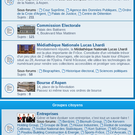
de la Nation, à Aspen.
Sous-forums :
Cour Suprême
,
Agence des Données Publiques
,
Ordre
de la Croix d'Argent
,
Palais de Justice
,
Centre de Détention
Sujets :
211
Commission Electorale
Palais des Baléares
4, Boulevard Max Mattinen
Sujets :
121
Médiathèque Nationale Lucas Lhardi
Mondialement réputée, la
Médiathèque Nationale Lucas Lhardi
est la plus importante de Frôce. Constituée d'un véritable trésor
d'un peu plus de 2 millions d'ouvrages, elle occupe la plus haute tour d'Aspen
situé au 28, Avenue de l'Opéra. Fierté frôceuse, elle utilise les technologies de
numérisant pour rendre ses collections accessibles et protéger ses originaux.
Sous-forums :
Biographies
,
Historique électoral
,
Sciences politiques
Sujets :
58
Bourse d'Aspen
14, place de la Révolution
Passez ici même tous vos ordres de bourse
Sujets :
8
Groupes citoyens
Entreprises
Gérer et faire évoluer son entreprise, c'est tout un savoir-faire !
Sous-forums :
Berdzini
,
Bismuth Group
,
De Kervern
Holding Group
,
Groupe de Bratt
,
House Industries
,
Institut de sondage
Calloway
,
Institut National des Statistiques
,
Kort Sulmon
,
MS Group
,
Poudou Building Construction & Energie
,
Sports-Frôce
,
LV Avocats
,