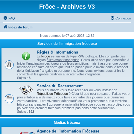
Frôce - Archives V3
FAQ
Connexion
Index du forum
Nous sommes le 07 août 2026, 12:32
Services de l'immigration frôceuse
Règles & Informations
La
Frôce
est un jeu de type RPG politique. Elle comporte des
règles
à lire avant l'inscription
. Celles-ci ne sont pas destinées à
brider l'imagination des joueurs ou leurs ambitions mais à assurer une bonne
ambiance et à faire en sorte que tout se passe pour le mieux dans le respect
de la législation française et européenne. Nous vous invitons aussi à lire le
contexte et les guides destinés à faciliter votre intégration.
Sujets :
8
Service du Recensement
Vous souhaitez vous faire recenser ou vous installer en
République Frôceuse
? C'est ici que cela se passe. Faites votre
présentation afin de mieux vous faire connaître des joueurs puis démarrez
votre carrière ! Il est vivement déconseillé de vous promener sur le territoire
frôceux sans papier ! Lorsque la nationalité frôceuse vous est accordée, vous
pouvez officiellement faire vos premiers pas dans cette Micronation.
Sujets :
392
Médias frôceux
Agence de l'Information Frôceuse