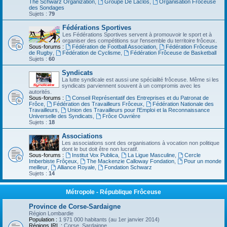
The Schwarz Organization
,
Groupe De Laclos
,
Organisation Frôceuse
des Sondages
Sujets :
79
Fédérations Sportives
Les Fédérations Sportives servent à promouvoir le sport et à
organiser des compétitions sur l'ensemble du territoire frôceux.
Sous-forums :
Fédération de Football Association
,
Fédération Frôceuse
de Rugby
,
Fédération de Cyclisme
,
Fédération Frôceuse de Basketball
Sujets :
60
Syndicats
La lutte syndicale est aussi une spécialité frôceuse. Même si les
syndicats parviennent souvent à un compromis avec les
autorités.
Sous-forums :
Conseil Représentatif des Entreprises et du Patronat de
Frôce
,
Fédération des Travailleurs Frôceux
,
Fédération Nationale des
Travailleurs
,
Union des Travailleurs pour l'Emploi et la Reconnaissance
Universelle des Syndicats
,
Frôce Ouvrière
Sujets :
18
Associations
Les associations sont des organisations à vocation non politique
dont le but doit être non lucratif.
Sous-forums :
Institut Vox Publica
,
La Ligue Masculine
,
Cercle
Imberbiste Frôçeux
,
The Mackenzie Calloway Fondation
,
Pour un monde
meilleur
,
Alliance Royale
,
Fondation Schwarz
Sujets :
14
Métropole - République Frôceuse
Province de Corse-Sardaigne
Région Lombardie
Population :
1 971 000 habitants (au 1er janvier 2014)
Régions IRL :
Corse, Sardaigne