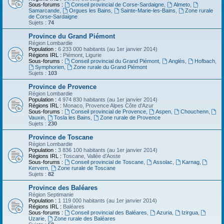
Sous-forums :
Conseil provincial de Corse-Sardaigne
,
Almeto
,
Samarcande
,
Orgues les Bains
,
Sainte-Marie-les-Bains
,
Zone rurale
de Corse-Sardaigne
Sujets :
74
Province du Grand Piémont
Région Lombardie
Population :
6 233 000 habitants (au 1er janvier 2014)
Régions IRL :
Piémont, Ligurie
Sous-forums :
Conseil provincial du Grand Piémont
,
Anglès
,
Hofbach
,
Symphorien
,
Zone rurale du Grand Piémont
Sujets :
103
Province de Provence
Région Lombardie
Population :
4 974 830 habitants (au 1er janvier 2014)
Régions IRL :
Monaco, Provence Alpes Côte d'Azur
Sous-forums :
Conseil provincial de Provence
,
Aspen
,
Chouchenn
,
Vauxin
,
Tosla les Bains
,
Zone rurale de Provence
Sujets :
230
Province de Toscane
Région Lombardie
Population :
3 836 100 habitants (au 1er janvier 2014)
Régions IRL :
Toscane, Vallée d'Aoste
Sous-forums :
Conseil provincial de Toscane
,
Assolac
,
Karnag
,
Kervern
,
Zone rurale de Toscane
Sujets :
82
Province des Baléares
Région Septimanie
Population :
1 119 000 habitants (au 1er janvier 2014)
Régions IRL :
Baléares
Sous-forums :
Conseil provincial des Baléares
,
Azuria
,
Izirgua
,
Uzarie
,
Zone rurale des Baléares