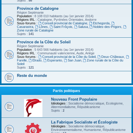
Sujets :
58
Province de Catalogne
Région Septimanie
Population :
8 108 010 habitants (au 1er janvier 2014)
Régions IRL :
Catalogne, Pyrénées Orientales, Andorre
Sous-forums :
Conseil provincial de Catalogne
,
Etchegorda
,
Casarastra
,
Lônes
,
Saint Frôçois
,
Salusa
,
Nobles-des-Prigors
,
Zone rurale de Catalogne
Sujets :
141
Province de la Côte du Soleil
Région Septimanie
Population
: 5 643 566 habitants (au 1er janvier 2014)
Régions IRL
: Communauté valencienne, Aude, Ariège
Sous-forums :
Conseil provincial de la Côte du Soleil
,
Deux-Châteaux
,
Farelle
,
Elrado
,
Esperanto
,
San Juan
,
Zone rurale de la Côte du
Soleil
Sujets :
121
Reste du monde
Partis politiques
Nouveau Front Populaire
Idéologies :
Socialisme démocratique, Ecologisme,
Altermondialisme, Républicanisme
Sujets :
2
La Fabrique Socialiste et Écologiste
Idéologies :
Socialisme démocratique,
Environnementalisme, Humanisme, Républicanisme