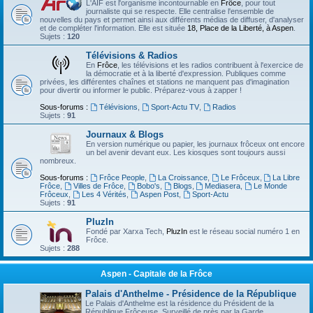
L'AIF est l'organisme incontournable en
Frôce
, pour tout
journaliste qui se respecte. Elle centralise l'ensemble de
nouvelles du pays et permet ainsi aux différents médias de diffuser, d'analyser
et de compléter l'information. Elle est située
18, Place de la Liberté, à Aspen
.
Sujets :
120
Télévisions & Radios
En
Frôce
, les télévisions et les radios contribuent à l'exercice de
la démocratie et à la liberté d'expression. Publiques comme
privées, les différentes chaînes et stations ne manquent pas d'imagination
pour divertir ou informer le public. Préparez-vous à zapper !
Sous-forums :
Télévisions
,
Sport-Actu TV
,
Radios
Sujets :
91
Journaux & Blogs
En version numérique ou papier, les journaux frôceux ont encore
un bel avenir devant eux. Les kiosques sont toujours aussi
nombreux.
Sous-forums :
Frôce People
,
La Croissance
,
Le Frôceux
,
La Libre
Frôce
,
Villes de Frôce
,
Bobo's
,
Blogs
,
Mediasera
,
Le Monde
Frôceux
,
Les 4 Vérités
,
Aspen Post
,
Sport-Actu
Sujets :
91
PluzIn
Fondé par Xarxa Tech,
PluzIn
est le réseau social numéro 1 en
Frôce.
Sujets :
288
Aspen - Capitale de la Frôce
Palais d'Anthelme - Présidence de la République
Le Palais d'Anthelme est la résidence du Président de la
République Frôceuse. Surveillé de près par la Garde