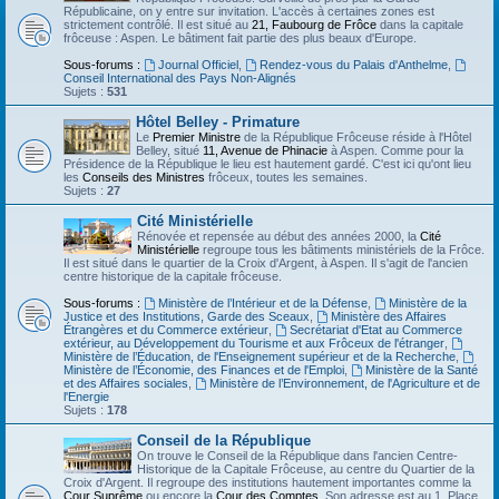
Républicaine, on y entre sur invitation. L'accès à certaines zones est
strictement contrôlé. Il est situé au
21, Faubourg de Frôce
dans la capitale
frôceuse : Aspen. Le bâtiment fait partie des plus beaux d'Europe.
Sous-forums :
Journal Officiel
,
Rendez-vous du Palais d'Anthelme
,
Conseil International des Pays Non-Alignés
Sujets :
531
Hôtel Belley - Primature
Le
Premier Ministre
de la République Frôceuse réside à l'Hôtel
Belley, situé
11, Avenue de Phinacie
à Aspen. Comme pour la
Présidence de la République le lieu est hautement gardé. C'est ici qu'ont lieu
les
Conseils des Ministres
frôceux, toutes les semaines.
Sujets :
27
Cité Ministérielle
Rénovée et repensée au début des années 2000, la
Cité
Ministérielle
regroupe tous les bâtiments ministériels de la Frôce.
Il est situé dans le quartier de la Croix d'Argent, à Aspen. Il s'agit de l'ancien
centre historique de la capitale frôceuse.
Sous-forums :
Ministère de l’Intérieur et de la Défense
,
Ministère de la
Justice et des Institutions, Garde des Sceaux
,
Ministère des Affaires
Étrangères et du Commerce extérieur
,
Secrétariat d'Etat au Commerce
extérieur, au Développement du Tourisme et aux Frôceux de l'étranger
,
Ministère de l’Éducation, de l'Enseignement supérieur et de la Recherche
,
Ministère de l’Économie, des Finances et de l'Emploi
,
Ministère de la Santé
et des Affaires sociales
,
Ministère de l’Environnement, de l'Agriculture et de
l'Energie
Sujets :
178
Conseil de la République
On trouve le Conseil de la République dans l'ancien Centre-
Historique de la Capitale Frôceuse, au centre du Quartier de la
Croix d'Argent. Il regroupe des institutions hautement importantes comme la
Cour Suprême
ou encore la
Cour des Comptes
. Son adresse est au 1, Place