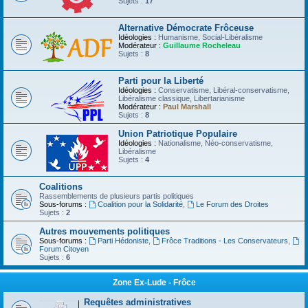
Sujets :
17
Alternative Démocrate Frôceuse
Idéologies :
Humanisme, Social-Libéralisme
Modérateur :
Guillaume Rocheleau
Sujets :
8
Parti pour la Liberté
Idéologies :
Conservatisme, Libéral-conservatisme,
Libéralisme classique, Libertarianisme
Modérateur :
Paul Marshall
Sujets :
8
Union Patriotique Populaire
Idéologies :
Nationalisme, Néo-conservatisme,
Libéralisme
Sujets :
4
Coalitions
Rassemblements de plusieurs partis politiques
Sous-forums :
Coalition pour la Solidarité
,
Le Forum des Droites
Sujets :
2
Autres mouvements politiques
Sous-forums :
Parti Hédoniste
,
Frôce Traditions - Les Conservateurs
,
Forum Citoyen
Sujets :
6
Zone Ex-Lude - Frôce
Requêtes administratives