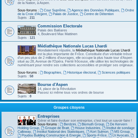
de la Nation, à Aspen.
Sous-forums :
Cour Suprême
,
Agence des Données Publiques
,
Ordre
de la Croix d'Argent
,
Palais de Justice
,
Centre de Détention
Sujets :
211
Commission Electorale
Palais des Baléares
4, Boulevard Max Mattinen
Sujets :
121
Médiathèque Nationale Lucas Lhardi
Mondialement réputée, la
Médiathèque Nationale Lucas Lhardi
est la plus importante de Frôce. Constituée d'un véritable trésor
d'un peu plus de 2 millions d'ouvrages, elle occupe la plus haute tour d'Aspen
situé au 28, Avenue de l'Opéra. Fierté frôceuse, elle utilise les technologies de
numérisant pour rendre ses collections accessibles et protéger ses originaux.
Sous-forums :
Biographies
,
Historique électoral
,
Sciences politiques
Sujets :
58
Bourse d'Aspen
14, place de la Révolution
Passez ici même tous vos ordres de bourse
Sujets :
8
Groupes citoyens
Entreprises
Gérer et faire évoluer son entreprise, c'est tout un savoir-faire !
Sous-forums :
Berdzini
,
Bismuth Group
,
De Kervern
Holding Group
,
Groupe de Bratt
,
House Industries
,
Institut de sondage
Calloway
,
Institut National des Statistiques
,
Kort Sulmon
,
MS Group
,
Poudou Building Construction & Energie
,
Sports-Frôce
,
LV Avocats
,