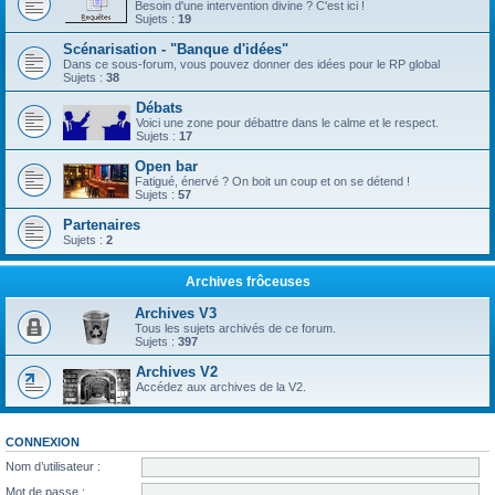
Besoin d'une intervention divine ? C'est ici !
Sujets :
19
Scénarisation - "Banque d'idées"
Dans ce sous-forum, vous pouvez donner des idées pour le RP global
Sujets :
38
Débats
Voici une zone pour débattre dans le calme et le respect.
Sujets :
17
Open bar
Fatigué, énervé ? On boit un coup et on se détend !
Sujets :
57
Partenaires
Sujets :
2
Archives frôceuses
Archives V3
Tous les sujets archivés de ce forum.
Sujets :
397
Archives V2
Accédez aux archives de la V2.
CONNEXION
Nom d’utilisateur :
Mot de passe :