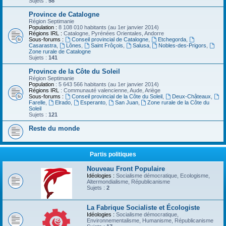
Sujets :
58
Province de Catalogne
Région Septimanie
Population :
8 108 010 habitants (au 1er janvier 2014)
Régions IRL :
Catalogne, Pyrénées Orientales, Andorre
Sous-forums :
Conseil provincial de Catalogne
,
Etchegorda
,
Casarastra
,
Lônes
,
Saint Frôçois
,
Salusa
,
Nobles-des-Prigors
,
Zone rurale de Catalogne
Sujets :
141
Province de la Côte du Soleil
Région Septimanie
Population
: 5 643 566 habitants (au 1er janvier 2014)
Régions IRL
: Communauté valencienne, Aude, Ariège
Sous-forums :
Conseil provincial de la Côte du Soleil
,
Deux-Châteaux
,
Farelle
,
Elrado
,
Esperanto
,
San Juan
,
Zone rurale de la Côte du
Soleil
Sujets :
121
Reste du monde
Partis politiques
Nouveau Front Populaire
Idéologies :
Socialisme démocratique, Ecologisme,
Altermondialisme, Républicanisme
Sujets :
2
La Fabrique Socialiste et Écologiste
Idéologies :
Socialisme démocratique,
Environnementalisme, Humanisme, Républicanisme