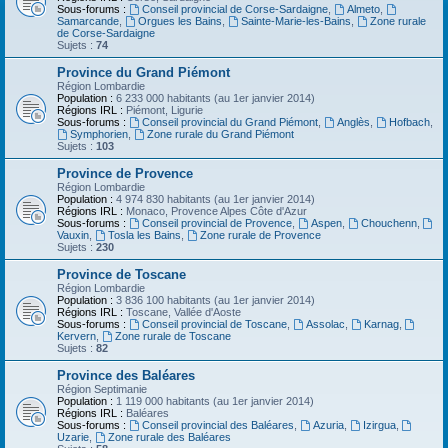
Sous-forums :
Conseil provincial de Corse-Sardaigne
,
Almeto
,
Samarcande
,
Orgues les Bains
,
Sainte-Marie-les-Bains
,
Zone rurale
de Corse-Sardaigne
Sujets :
74
Province du Grand Piémont
Région Lombardie
Population :
6 233 000 habitants (au 1er janvier 2014)
Régions IRL :
Piémont, Ligurie
Sous-forums :
Conseil provincial du Grand Piémont
,
Anglès
,
Hofbach
,
Symphorien
,
Zone rurale du Grand Piémont
Sujets :
103
Province de Provence
Région Lombardie
Population :
4 974 830 habitants (au 1er janvier 2014)
Régions IRL :
Monaco, Provence Alpes Côte d'Azur
Sous-forums :
Conseil provincial de Provence
,
Aspen
,
Chouchenn
,
Vauxin
,
Tosla les Bains
,
Zone rurale de Provence
Sujets :
230
Province de Toscane
Région Lombardie
Population :
3 836 100 habitants (au 1er janvier 2014)
Régions IRL :
Toscane, Vallée d'Aoste
Sous-forums :
Conseil provincial de Toscane
,
Assolac
,
Karnag
,
Kervern
,
Zone rurale de Toscane
Sujets :
82
Province des Baléares
Région Septimanie
Population :
1 119 000 habitants (au 1er janvier 2014)
Régions IRL :
Baléares
Sous-forums :
Conseil provincial des Baléares
,
Azuria
,
Izirgua
,
Uzarie
,
Zone rurale des Baléares