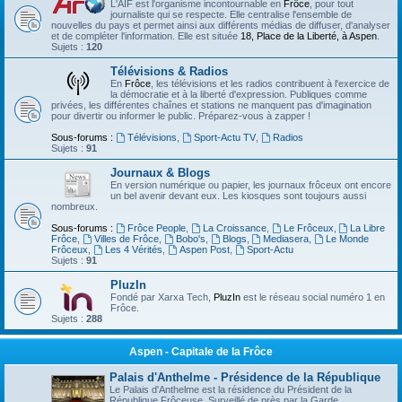
L'AIF est l'organisme incontournable en
Frôce
, pour tout
journaliste qui se respecte. Elle centralise l'ensemble de
nouvelles du pays et permet ainsi aux différents médias de diffuser, d'analyser
et de compléter l'information. Elle est située
18, Place de la Liberté, à Aspen
.
Sujets :
120
Télévisions & Radios
En
Frôce
, les télévisions et les radios contribuent à l'exercice de
la démocratie et à la liberté d'expression. Publiques comme
privées, les différentes chaînes et stations ne manquent pas d'imagination
pour divertir ou informer le public. Préparez-vous à zapper !
Sous-forums :
Télévisions
,
Sport-Actu TV
,
Radios
Sujets :
91
Journaux & Blogs
En version numérique ou papier, les journaux frôceux ont encore
un bel avenir devant eux. Les kiosques sont toujours aussi
nombreux.
Sous-forums :
Frôce People
,
La Croissance
,
Le Frôceux
,
La Libre
Frôce
,
Villes de Frôce
,
Bobo's
,
Blogs
,
Mediasera
,
Le Monde
Frôceux
,
Les 4 Vérités
,
Aspen Post
,
Sport-Actu
Sujets :
91
PluzIn
Fondé par Xarxa Tech,
PluzIn
est le réseau social numéro 1 en
Frôce.
Sujets :
288
Aspen - Capitale de la Frôce
Palais d'Anthelme - Présidence de la République
Le Palais d'Anthelme est la résidence du Président de la
République Frôceuse. Surveillé de près par la Garde