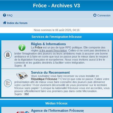
Frôce - Archives V3
FAQ
Connexion
Index du forum
Nous sommes le 06 août 2026, 04:16
Services de l'immigration frôceuse
Règles & Informations
La
Frôce
est un jeu de type RPG politique. Elle comporte des
règles
à lire avant l'inscription
. Celles-ci ne sont pas destinées à
brider l'imagination des joueurs ou leurs ambitions mais à assurer une bonne
ambiance et à faire en sorte que tout se passe pour le mieux dans le respect
de la législation française et européenne. Nous vous invitons aussi à lire le
contexte et les guides destinés à faciliter votre intégration.
Sujets :
8
Service du Recensement
Vous souhaitez vous faire recenser ou vous installer en
République Frôceuse
? C'est ici que cela se passe. Faites votre
présentation afin de mieux vous faire connaître des joueurs puis démarrez
votre carrière ! Il est vivement déconseillé de vous promener sur le territoire
frôceux sans papier ! Lorsque la nationalité frôceuse vous est accordée, vous
pouvez officiellement faire vos premiers pas dans cette Micronation.
Sujets :
392
Médias frôceux
Agence de l'Information Frôceuse