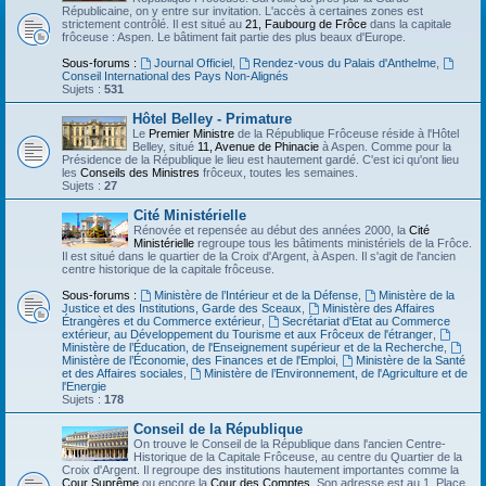
Républicaine, on y entre sur invitation. L'accès à certaines zones est
strictement contrôlé. Il est situé au
21, Faubourg de Frôce
dans la capitale
frôceuse : Aspen. Le bâtiment fait partie des plus beaux d'Europe.
Sous-forums :
Journal Officiel
,
Rendez-vous du Palais d'Anthelme
,
Conseil International des Pays Non-Alignés
Sujets :
531
Hôtel Belley - Primature
Le
Premier Ministre
de la République Frôceuse réside à l'Hôtel
Belley, situé
11, Avenue de Phinacie
à Aspen. Comme pour la
Présidence de la République le lieu est hautement gardé. C'est ici qu'ont lieu
les
Conseils des Ministres
frôceux, toutes les semaines.
Sujets :
27
Cité Ministérielle
Rénovée et repensée au début des années 2000, la
Cité
Ministérielle
regroupe tous les bâtiments ministériels de la Frôce.
Il est situé dans le quartier de la Croix d'Argent, à Aspen. Il s'agit de l'ancien
centre historique de la capitale frôceuse.
Sous-forums :
Ministère de l’Intérieur et de la Défense
,
Ministère de la
Justice et des Institutions, Garde des Sceaux
,
Ministère des Affaires
Étrangères et du Commerce extérieur
,
Secrétariat d'Etat au Commerce
extérieur, au Développement du Tourisme et aux Frôceux de l'étranger
,
Ministère de l’Éducation, de l'Enseignement supérieur et de la Recherche
,
Ministère de l’Économie, des Finances et de l'Emploi
,
Ministère de la Santé
et des Affaires sociales
,
Ministère de l’Environnement, de l'Agriculture et de
l'Energie
Sujets :
178
Conseil de la République
On trouve le Conseil de la République dans l'ancien Centre-
Historique de la Capitale Frôceuse, au centre du Quartier de la
Croix d'Argent. Il regroupe des institutions hautement importantes comme la
Cour Suprême
ou encore la
Cour des Comptes
. Son adresse est au 1, Place