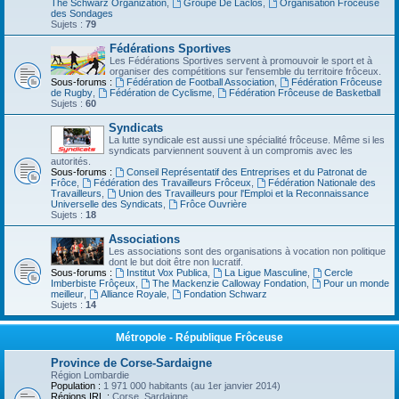
The Schwarz Organization
,
Groupe De Laclos
,
Organisation Frôceuse
des Sondages
Sujets :
79
Fédérations Sportives
Les Fédérations Sportives servent à promouvoir le sport et à
organiser des compétitions sur l'ensemble du territoire frôceux.
Sous-forums :
Fédération de Football Association
,
Fédération Frôceuse
de Rugby
,
Fédération de Cyclisme
,
Fédération Frôceuse de Basketball
Sujets :
60
Syndicats
La lutte syndicale est aussi une spécialité frôceuse. Même si les
syndicats parviennent souvent à un compromis avec les
autorités.
Sous-forums :
Conseil Représentatif des Entreprises et du Patronat de
Frôce
,
Fédération des Travailleurs Frôceux
,
Fédération Nationale des
Travailleurs
,
Union des Travailleurs pour l'Emploi et la Reconnaissance
Universelle des Syndicats
,
Frôce Ouvrière
Sujets :
18
Associations
Les associations sont des organisations à vocation non politique
dont le but doit être non lucratif.
Sous-forums :
Institut Vox Publica
,
La Ligue Masculine
,
Cercle
Imberbiste Frôçeux
,
The Mackenzie Calloway Fondation
,
Pour un monde
meilleur
,
Alliance Royale
,
Fondation Schwarz
Sujets :
14
Métropole - République Frôceuse
Province de Corse-Sardaigne
Région Lombardie
Population :
1 971 000 habitants (au 1er janvier 2014)
Régions IRL :
Corse, Sardaigne