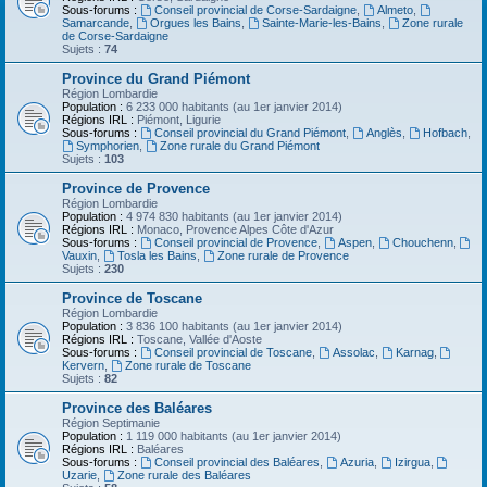
Sous-forums :
Conseil provincial de Corse-Sardaigne
,
Almeto
,
Samarcande
,
Orgues les Bains
,
Sainte-Marie-les-Bains
,
Zone rurale
de Corse-Sardaigne
Sujets :
74
Province du Grand Piémont
Région Lombardie
Population :
6 233 000 habitants (au 1er janvier 2014)
Régions IRL :
Piémont, Ligurie
Sous-forums :
Conseil provincial du Grand Piémont
,
Anglès
,
Hofbach
,
Symphorien
,
Zone rurale du Grand Piémont
Sujets :
103
Province de Provence
Région Lombardie
Population :
4 974 830 habitants (au 1er janvier 2014)
Régions IRL :
Monaco, Provence Alpes Côte d'Azur
Sous-forums :
Conseil provincial de Provence
,
Aspen
,
Chouchenn
,
Vauxin
,
Tosla les Bains
,
Zone rurale de Provence
Sujets :
230
Province de Toscane
Région Lombardie
Population :
3 836 100 habitants (au 1er janvier 2014)
Régions IRL :
Toscane, Vallée d'Aoste
Sous-forums :
Conseil provincial de Toscane
,
Assolac
,
Karnag
,
Kervern
,
Zone rurale de Toscane
Sujets :
82
Province des Baléares
Région Septimanie
Population :
1 119 000 habitants (au 1er janvier 2014)
Régions IRL :
Baléares
Sous-forums :
Conseil provincial des Baléares
,
Azuria
,
Izirgua
,
Uzarie
,
Zone rurale des Baléares