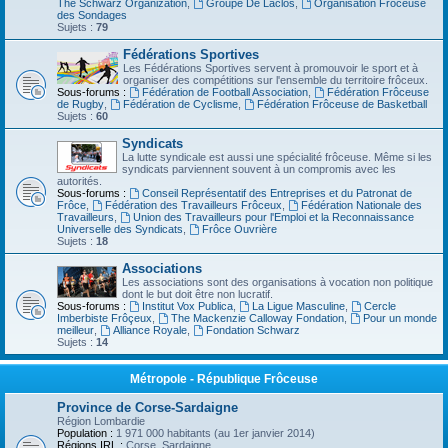
The Schwarz Organization
,
Groupe De Laclos
,
Organisation Frôceuse
des Sondages
Sujets :
79
Fédérations Sportives
Les Fédérations Sportives servent à promouvoir le sport et à
organiser des compétitions sur l'ensemble du territoire frôceux.
Sous-forums :
Fédération de Football Association
,
Fédération Frôceuse
de Rugby
,
Fédération de Cyclisme
,
Fédération Frôceuse de Basketball
Sujets :
60
Syndicats
La lutte syndicale est aussi une spécialité frôceuse. Même si les
syndicats parviennent souvent à un compromis avec les
autorités.
Sous-forums :
Conseil Représentatif des Entreprises et du Patronat de
Frôce
,
Fédération des Travailleurs Frôceux
,
Fédération Nationale des
Travailleurs
,
Union des Travailleurs pour l'Emploi et la Reconnaissance
Universelle des Syndicats
,
Frôce Ouvrière
Sujets :
18
Associations
Les associations sont des organisations à vocation non politique
dont le but doit être non lucratif.
Sous-forums :
Institut Vox Publica
,
La Ligue Masculine
,
Cercle
Imberbiste Frôçeux
,
The Mackenzie Calloway Fondation
,
Pour un monde
meilleur
,
Alliance Royale
,
Fondation Schwarz
Sujets :
14
Métropole - République Frôceuse
Province de Corse-Sardaigne
Région Lombardie
Population :
1 971 000 habitants (au 1er janvier 2014)
Régions IRL :
Corse, Sardaigne