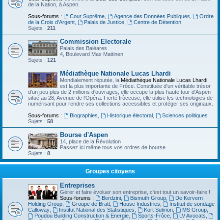
de la Nation, à Aspen.
Sous-forums :
Cour Suprême
,
Agence des Données Publiques
,
Ordre
de la Croix d'Argent
,
Palais de Justice
,
Centre de Détention
Sujets :
211
Commission Electorale
Palais des Baléares
4, Boulevard Max Mattinen
Sujets :
121
Médiathèque Nationale Lucas Lhardi
Mondialement réputée, la
Médiathèque Nationale Lucas Lhardi
est la plus importante de Frôce. Constituée d'un véritable trésor
d'un peu plus de 2 millions d'ouvrages, elle occupe la plus haute tour d'Aspen
situé au 28, Avenue de l'Opéra. Fierté frôceuse, elle utilise les technologies de
numérisant pour rendre ses collections accessibles et protéger ses originaux.
Sous-forums :
Biographies
,
Historique électoral
,
Sciences politiques
Sujets :
58
Bourse d'Aspen
14, place de la Révolution
Passez ici même tous vos ordres de bourse
Sujets :
8
Groupes citoyens
Entreprises
Gérer et faire évoluer son entreprise, c'est tout un savoir-faire !
Sous-forums :
Berdzini
,
Bismuth Group
,
De Kervern
Holding Group
,
Groupe de Bratt
,
House Industries
,
Institut de sondage
Calloway
,
Institut National des Statistiques
,
Kort Sulmon
,
MS Group
,
Poudou Building Construction & Energie
,
Sports-Frôce
,
LV Avocats
,