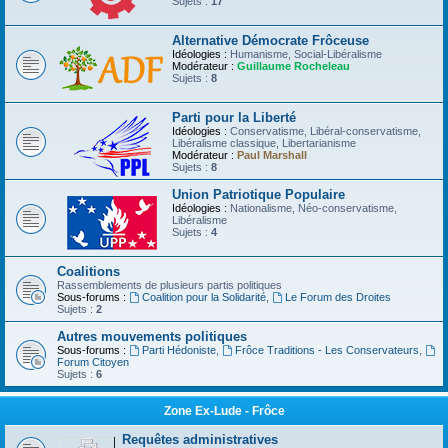
Sujets :
17
Alternative Démocrate Frôceuse
Idéologies :
Humanisme, Social-Libéralisme
Modérateur :
Guillaume Rocheleau
Sujets :
8
Parti pour la Liberté
Idéologies :
Conservatisme, Libéral-conservatisme,
Libéralisme classique, Libertarianisme
Modérateur :
Paul Marshall
Sujets :
8
Union Patriotique Populaire
Idéologies :
Nationalisme, Néo-conservatisme,
Libéralisme
Sujets :
4
Coalitions
Rassemblements de plusieurs partis politiques
Sous-forums :
Coalition pour la Solidarité
,
Le Forum des Droites
Sujets :
2
Autres mouvements politiques
Sous-forums :
Parti Hédoniste
,
Frôce Traditions - Les Conservateurs
,
Forum Citoyen
Sujets :
6
Zone Ex-Lude - Frôce
Requêtes administratives