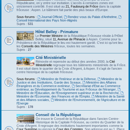
Républicaine, on y entre sur invitation. L'accès à certaines zones est
strictement contrôlé. Il est situé au
21, Faubourg de Frôce
dans la capitale
frôceuse : Aspen. Le bâtiment fait partie des plus beaux d'Europe.
Sous-forums :
Journal Officiel
,
Rendez-vous du Palais d'Anthelme
,
Conseil International des Pays Non-Alignés
Sujets :
531
Hôtel Belley - Primature
Le
Premier Ministre
de la République Frôceuse réside à l'Hôtel
Belley, situé
11, Avenue de Phinacie
à Aspen. Comme pour la
Présidence de la République le lieu est hautement gardé. C'est ici qu'ont lieu
les
Conseils des Ministres
frôceux, toutes les semaines.
Sujets :
27
Cité Ministérielle
Rénovée et repensée au début des années 2000, la
Cité
Ministérielle
regroupe tous les bâtiments ministériels de la Frôce.
Il est situé dans le quartier de la Croix d'Argent, à Aspen. Il s'agit de l'ancien
centre historique de la capitale frôceuse.
Sous-forums :
Ministère de l’Intérieur et de la Défense
,
Ministère de la
Justice et des Institutions, Garde des Sceaux
,
Ministère des Affaires
Étrangères et du Commerce extérieur
,
Secrétariat d'Etat au Commerce
extérieur, au Développement du Tourisme et aux Frôceux de l'étranger
,
Ministère de l’Éducation, de l'Enseignement supérieur et de la Recherche
,
Ministère de l’Économie, des Finances et de l'Emploi
,
Ministère de la Santé
et des Affaires sociales
,
Ministère de l’Environnement, de l'Agriculture et de
l'Energie
Sujets :
178
Conseil de la République
On trouve le Conseil de la République dans l'ancien Centre-
Historique de la Capitale Frôceuse, au centre du Quartier de la
Croix d'Argent. Il regroupe des institutions hautement importantes comme la
Cour Suprême
ou encore la
Cour des Comptes
. Son adresse est au 1, Place