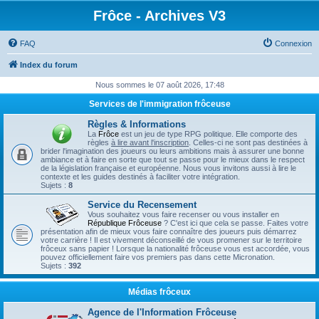
Frôce - Archives V3
FAQ
Connexion
Index du forum
Nous sommes le 07 août 2026, 17:48
Services de l'immigration frôceuse
Règles & Informations
La
Frôce
est un jeu de type RPG politique. Elle comporte des
règles
à lire avant l'inscription
. Celles-ci ne sont pas destinées à
brider l'imagination des joueurs ou leurs ambitions mais à assurer une bonne
ambiance et à faire en sorte que tout se passe pour le mieux dans le respect
de la législation française et européenne. Nous vous invitons aussi à lire le
contexte et les guides destinés à faciliter votre intégration.
Sujets :
8
Service du Recensement
Vous souhaitez vous faire recenser ou vous installer en
République Frôceuse
? C'est ici que cela se passe. Faites votre
présentation afin de mieux vous faire connaître des joueurs puis démarrez
votre carrière ! Il est vivement déconseillé de vous promener sur le territoire
frôceux sans papier ! Lorsque la nationalité frôceuse vous est accordée, vous
pouvez officiellement faire vos premiers pas dans cette Micronation.
Sujets :
392
Médias frôceux
Agence de l'Information Frôceuse