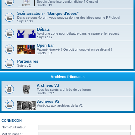
Besoin d'une intervention divine ? C'est ici !
Sujets :
19
Scénarisation - "Banque d'idées"
Dans ce sous-forum, vous pouvez donner des idées pour le RP global
Sujets :
38
Débats
Voici une zone pour débattre dans le calme et le respect.
Sujets :
17
Open bar
Fatigué, énervé ? On boit un coup et on se détend !
Sujets :
57
Partenaires
Sujets :
2
Archives frôceuses
Archives V3
Tous les sujets archivés de ce forum.
Sujets :
397
Archives V2
Accédez aux archives de la V2.
CONNEXION
Nom d’utilisateur :
Mot de passe :