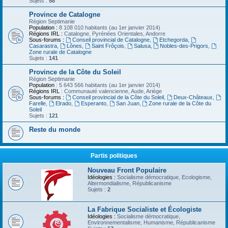
Sujets :
58
Province de Catalogne
Région Septimanie
Population :
8 108 010 habitants (au 1er janvier 2014)
Régions IRL :
Catalogne, Pyrénées Orientales, Andorre
Sous-forums :
Conseil provincial de Catalogne
,
Etchegorda
,
Casarastra
,
Lônes
,
Saint Frôçois
,
Salusa
,
Nobles-des-Prigors
,
Zone rurale de Catalogne
Sujets :
141
Province de la Côte du Soleil
Région Septimanie
Population
: 5 643 566 habitants (au 1er janvier 2014)
Régions IRL
: Communauté valencienne, Aude, Ariège
Sous-forums :
Conseil provincial de la Côte du Soleil
,
Deux-Châteaux
,
Farelle
,
Elrado
,
Esperanto
,
San Juan
,
Zone rurale de la Côte du
Soleil
Sujets :
121
Reste du monde
Partis politiques
Nouveau Front Populaire
Idéologies :
Socialisme démocratique, Ecologisme,
Altermondialisme, Républicanisme
Sujets :
2
La Fabrique Socialiste et Écologiste
Idéologies :
Socialisme démocratique,
Environnementalisme, Humanisme, Républicanisme