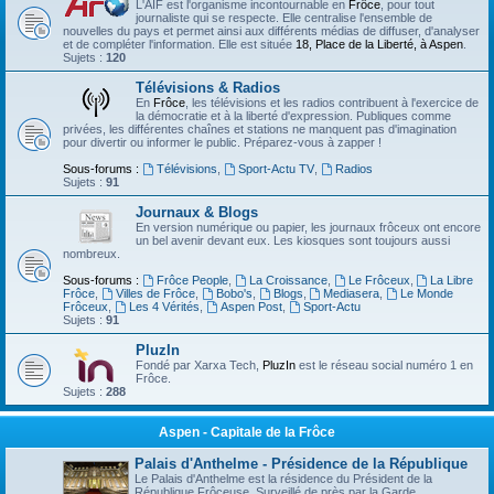
L'AIF est l'organisme incontournable en
Frôce
, pour tout
journaliste qui se respecte. Elle centralise l'ensemble de
nouvelles du pays et permet ainsi aux différents médias de diffuser, d'analyser
et de compléter l'information. Elle est située
18, Place de la Liberté, à Aspen
.
Sujets :
120
Télévisions & Radios
En
Frôce
, les télévisions et les radios contribuent à l'exercice de
la démocratie et à la liberté d'expression. Publiques comme
privées, les différentes chaînes et stations ne manquent pas d'imagination
pour divertir ou informer le public. Préparez-vous à zapper !
Sous-forums :
Télévisions
,
Sport-Actu TV
,
Radios
Sujets :
91
Journaux & Blogs
En version numérique ou papier, les journaux frôceux ont encore
un bel avenir devant eux. Les kiosques sont toujours aussi
nombreux.
Sous-forums :
Frôce People
,
La Croissance
,
Le Frôceux
,
La Libre
Frôce
,
Villes de Frôce
,
Bobo's
,
Blogs
,
Mediasera
,
Le Monde
Frôceux
,
Les 4 Vérités
,
Aspen Post
,
Sport-Actu
Sujets :
91
PluzIn
Fondé par Xarxa Tech,
PluzIn
est le réseau social numéro 1 en
Frôce.
Sujets :
288
Aspen - Capitale de la Frôce
Palais d'Anthelme - Présidence de la République
Le Palais d'Anthelme est la résidence du Président de la
République Frôceuse. Surveillé de près par la Garde