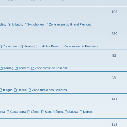
103
glès
,
Hofbach
,
Symphorien
,
Zone rurale du Grand Piémont
230
Chouchenn
,
Vauxin
,
Tosla les Bains
,
Zone rurale de Provence
82
Karnag
,
Kervern
,
Zone rurale de Toscane
58
Izirgua
,
Uzarie
,
Zone rurale des Baléares
141
rda
,
Casarastra
,
Lônes
,
Saint Frôçois
,
Salusa
,
Nobles-
121