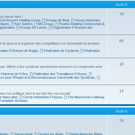
SUJETS
79
un savoir-faire !
De Kervern Holding Group
,
Groupe de Bratt
,
House Industries
,
stiques
,
Kort Sulmon
,
MS Group
,
Poudou Building Construction &
anization
,
Groupe De Laclos
,
Organisation Frôceuse des
60
le sport et à organiser des compétitions sur l'ensemble du territoire
ration Frôceuse de Rugby
,
Fédération de Cyclisme
,
Fédération
18
ôceuse. Même si les syndicats parviennent souvent à un compromis avec
u Patronat de Frôce
,
Fédération des Travailleurs Frôceux
,
urs pour l'Emploi et la Reconnaissance Universelle des Syndicats
,
14
n non politique dont le but doit être non lucratif.
ue Masculine
,
Cercle Imberbiste Frôçeux
,
The Mackenzie Calloway
Fondation Schwarz
SUJETS
74
Almeto
,
Samarcande
,
Orgues les Bains
,
Sainte-Marie-les-Bains
,