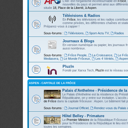
L'AIF est l'organisme incontournable en
Frôce
,
nouvelles du pays et permet ainsi aux différents
située
18, Place de la Liberté, à Aspen
.
Télévisions & Radios
En
Frôce
, les télévisions et les radios contribu
comme privées, les différentes chaînes et stati
Préparez-vous à zapper !
Sous-forums :
Télévisions
,
Sport-Actu TV
,
Radios
Journaux & Blogs
En version numérique ou papier, les journaux f
aussi nombreux.
Sous-forums :
Frôce People
,
La Croissance
,
Le Frô
Mediasera
,
Le Monde Frôceux
,
Les 4 Vérités
,
Aspen
PluzIn
Fondé par Xarxa Tech,
PluzIn
est le réseau so
ASPEN - CAPITALE DE LA FRÔCE
Palais d'Anthelme - Présidence de l
Le Palais d'Anthelme est la résidence du Présid
Républicaine, on y entre sur invitation. L'accès 
de Frôce
dans la capitale frôceuse : Aspen. Le bâtiment fait 
Sous-forums :
Journal Officiel
,
Rendez-vous du Palais 
Hôtel Belley - Primature
Le
Premier Ministre
de la République Frôceuse ré
pour la Présidence de la République le lieu est h
toutes les semaines.