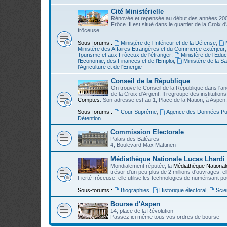
Cité Ministérielle
Rénovée et repensée au début des années 200
Frôce. Il est situé dans le quartier de la Croix d
frôceuse.
Sous-forums :
Ministère de l’Intérieur et de la Défense
,
Ministère des Affaires Étrangères et du Commerce extérieur
Tourisme et aux Frôceux de l'étranger
,
Ministère de l’Édu
l’Économie, des Finances et de l'Emploi
,
Ministère de la Sa
l'Agriculture et de l'Energie
Conseil de la République
On trouve le Conseil de la République dans l'an
de la Croix d'Argent. Il regroupe des institut
Comptes
. Son adresse est au 1, Place de la Nation, à Aspen.
Sous-forums :
Cour Suprême
,
Agence des Données Pu
Détention
Commission Electorale
Palais des Baléares
4, Boulevard Max Mattinen
Médiathèque Nationale Lucas Lhardi
Mondialement réputée, la
Médiathèque National
trésor d'un peu plus de 2 millions d'ouvrages, e
Fierté frôceuse, elle utilise les technologies de numérisant p
Sous-forums :
Biographies
,
Historique électoral
,
Scie
Bourse d'Aspen
14, place de la Révolution
Passez ici même tous vos ordres de bourse