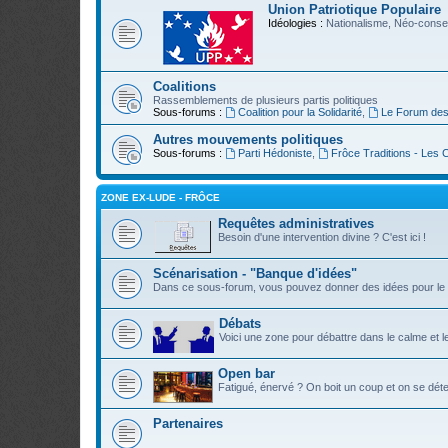
Union Patriotique Populaire
Idéologies :
Nationalisme, Néo-conser
Coalitions
Rassemblements de plusieurs partis politiques
Sous-forums :
Coalition pour la Solidarité
,
Le Forum des
Autres mouvements politiques
Sous-forums :
Parti Hédoniste
,
Frôce Traditions - Les
ZONE EX-LUDE - FRÔCE
Requêtes administratives
Besoin d'une intervention divine ? C'est ici !
Scénarisation - "Banque d'idées"
Dans ce sous-forum, vous pouvez donner des idées pour le 
Débats
Voici une zone pour débattre dans le calme et l
Open bar
Fatigué, énervé ? On boit un coup et on se déte
Partenaires