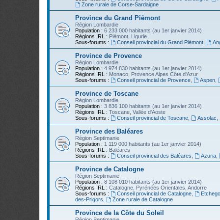
Zone rurale de Corse-Sardaigne
Province du Grand Piémont
Région Lombardie
Population :
6 233 000 habitants (au 1er janvier 2014)
Régions IRL :
Piémont, Ligurie
Sous-forums :
Conseil provincial du Grand Piémont
,
An
Province de Provence
Région Lombardie
Population :
4 974 830 habitants (au 1er janvier 2014)
Régions IRL :
Monaco, Provence Alpes Côte d'Azur
Sous-forums :
Conseil provincial de Provence
,
Aspen
,
Province de Toscane
Région Lombardie
Population :
3 836 100 habitants (au 1er janvier 2014)
Régions IRL :
Toscane, Vallée d'Aoste
Sous-forums :
Conseil provincial de Toscane
,
Assolac
,
Province des Baléares
Région Septimanie
Population :
1 119 000 habitants (au 1er janvier 2014)
Régions IRL :
Baléares
Sous-forums :
Conseil provincial des Baléares
,
Azuria
,
Province de Catalogne
Région Septimanie
Population :
8 108 010 habitants (au 1er janvier 2014)
Régions IRL :
Catalogne, Pyrénées Orientales, Andorre
Sous-forums :
Conseil provincial de Catalogne
,
Etchego
des-Prigors
,
Zone rurale de Catalogne
Province de la Côte du Soleil
Région Septimanie