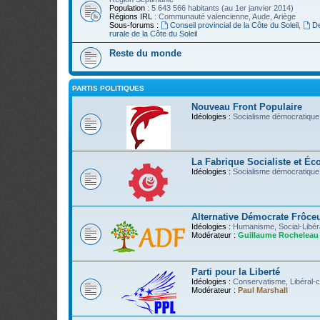
Population
: 5 643 566 habitants (au 1er janvier 2014)
Régions IRL
: Communauté valencienne, Aude, Ariège
Sous-forums :
Conseil provincial de la Côte du Soleil
,
D
rurale de la Côte du Soleil
Reste du monde
PARTIS POLITIQUES
Nouveau Front Populaire
Idéologies :
Socialisme démocratique,
La Fabrique Socialiste et Éc
Idéologies :
Socialisme démocratique
Alternative Démocrate Frôce
Idéologies :
Humanisme, Social-Libér
Modérateur :
Guillaume Rocheleau
Parti pour la Liberté
Idéologies :
Conservatisme, Libéral-c
Modérateur :
Paul Marshall