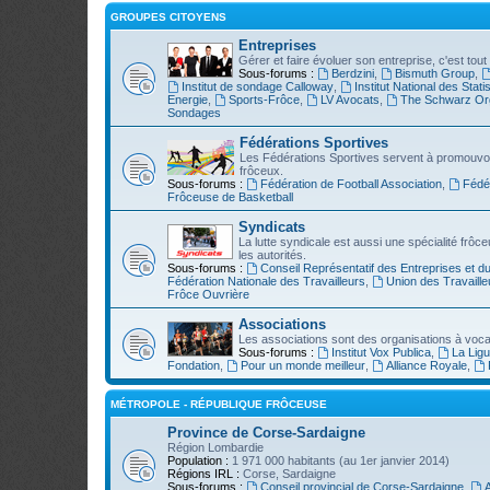
GROUPES CITOYENS
Entreprises
Gérer et faire évoluer son entreprise, c'est tout 
Sous-forums :
Berdzini
,
Bismuth Group
,
Institut de sondage Calloway
,
Institut National des Stati
Energie
,
Sports-Frôce
,
LV Avocats
,
The Schwarz Org
Sondages
Fédérations Sportives
Les Fédérations Sportives servent à promouvoir 
frôceux.
Sous-forums :
Fédération de Football Association
,
Fédé
Frôceuse de Basketball
Syndicats
La lutte syndicale est aussi une spécialité fr
les autorités.
Sous-forums :
Conseil Représentatif des Entreprises et d
Fédération Nationale des Travailleurs
,
Union des Travaille
Frôce Ouvrière
Associations
Les associations sont des organisations à vocatio
Sous-forums :
Institut Vox Publica
,
La Lig
Fondation
,
Pour un monde meilleur
,
Alliance Royale
,
MÉTROPOLE - RÉPUBLIQUE FRÔCEUSE
Province de Corse-Sardaigne
Région Lombardie
Population :
1 971 000 habitants (au 1er janvier 2014)
Régions IRL :
Corse, Sardaigne
Sous-forums :
Conseil provincial de Corse-Sardaigne
,