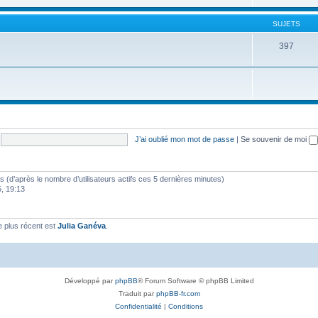
SUJETS
397
J’ai oublié mon mot de passe
|
Se souvenir de moi
ités (d’après le nombre d’utilisateurs actifs ces 5 dernières minutes)
5, 19:13
 plus récent est
Julia Ganéva
.
Développé par
phpBB
® Forum Software © phpBB Limited
Traduit par
phpBB-fr.com
Confidentialité
|
Conditions