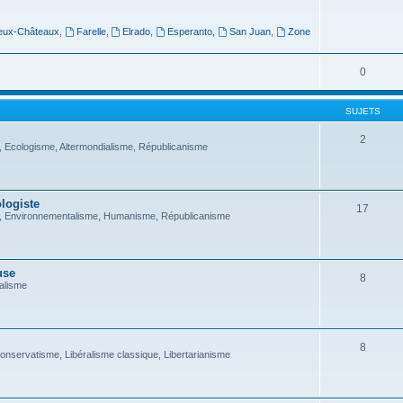
eux-Châteaux
,
Farelle
,
Elrado
,
Esperanto
,
San Juan
,
Zone
0
SUJETS
2
 Ecologisme, Altermondialisme, Républicanisme
ologiste
17
, Environnementalisme, Humanisme, Républicanisme
use
8
alisme
8
onservatisme, Libéralisme classique, Libertarianisme