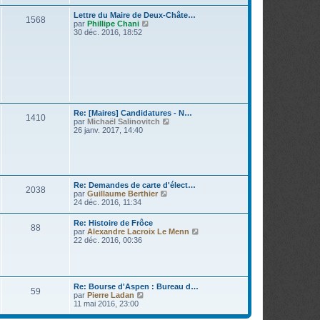
r
g
e
l
Lettre du Maire de Deux-Châte…
e
r
1568
e
V
par
Phillipe Chani
m
d
o
30 déc. 2016, 18:52
e
e
i
s
r
r
s
n
l
a
i
e
g
e
d
e
r
e
m
r
e
n
s
i
Re: [Maires] Candidatures - N…
s
1410
e
V
par
Michaël Salinovitch
a
r
o
26 janv. 2017, 14:40
g
m
i
e
e
r
s
l
s
e
a
d
g
e
Re: Demandes de carte d'élect…
e
2038
r
V
par
Guillaume Berthier
n
o
24 déc. 2016, 11:34
i
i
e
r
Re: Histoire de Frôce
r
88
l
V
par
Alexandre Lacroix Le Menn
m
e
o
22 déc. 2016, 00:36
e
d
i
s
e
r
s
r
l
a
n
e
g
i
d
e
Re: Bourse d'Aspen : Bureau d…
e
59
e
V
par
Pierre Ladan
r
r
o
11 mai 2016, 23:00
m
n
i
e
i