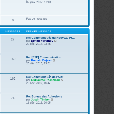
r
o
02 janv. 2017, 17:40
s
n
i
s
i
r
a
e
l
g
r
e
e
m
d
Pas de message
e
0
e
s
r
s
n
a
i
g
MESSAGES
DERNIER MESSAGE
e
e
r
Re: Communiqués du Nouveau Fr…
m
27
V
par
Dimitri Fevernov
e
o
20 déc. 2016, 23:45
s
i
s
r
a
l
g
e
e
Re: [FSE] Communication
160
d
V
par
Romain Dujeau
e
o
20 déc. 2016, 23:51
r
i
n
r
i
l
e
e
Re: Communiqués de l'ADF
r
162
d
V
par
Guillaume Rocheleau
m
e
o
26 nov. 2016, 18:47
e
r
i
s
n
r
s
i
l
a
e
e
g
Re: Bureau des Adhésions
r
74
d
e
V
par
Justin Timber
m
e
o
16 déc. 2016, 20:05
e
r
i
s
n
r
s
i
l
a
e