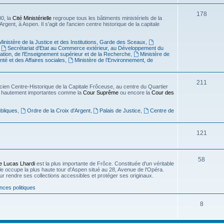
178
0, la
Cité Ministérielle
regroupe tous les bâtiments ministériels de la
'Argent, à Aspen. Il s'agit de l'ancien centre historique de la capitale
Ministère de la Justice et des Institutions, Garde des Sceaux
,
,
Secrétariat d'Etat au Commerce extérieur, au Développement du
cation, de l'Enseignement supérieur et de la Recherche
,
Ministère de
nté et des Affaires sociales
,
Ministère de l’Environnement, de
211
cien Centre-Historique de la Capitale Frôceuse, au centre du Quartier
ions hautement importantes comme la
Cour Suprême
ou encore la
Cour des
bliques
,
Ordre de la Croix d'Argent
,
Palais de Justice
,
Centre de
121
58
e Lucas Lhardi
est la plus importante de Frôce. Constituée d'un véritable
lle occupe la plus haute tour d'Aspen situé au 28, Avenue de l'Opéra.
our rendre ses collections accessibles et protéger ses originaux.
nces politiques
8