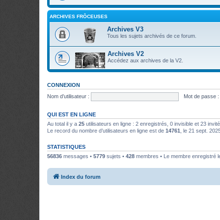
ARCHIVES FRÔCEUSES
Archives V3
Tous les sujets archivés de ce forum.
Archives V2
Accédez aux archives de la V2.
CONNEXION
Nom d’utilisateur :
Mot de passe :
QUI EST EN LIGNE
Au total il y a
25
utilisateurs en ligne : 2 enregistrés, 0 invisible et 23 inv
Le record du nombre d’utilisateurs en ligne est de
14761
, le 21 sept. 202
STATISTIQUES
56836
messages •
5779
sujets •
428
membres • Le membre enregistré le
Index du forum