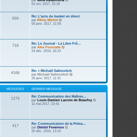
par
Miha Rasafindria
s
i
o
01 oct. 2017, 15:16
a
e
i
g
r
r
e
m
l
Re: L'actu du basket en direct
e
659
e
V
par
Rémy Michel
s
d
o
05 janv. 2017, 21:55
s
e
i
a
r
r
g
n
l
e
i
e
e
d
Re: Le Journal - La Libre Frô…
r
718
e
V
par
Alex Fourcade
m
r
o
24 déc. 2016, 16:23
e
n
i
s
i
r
s
e
l
a
r
e
g
m
d
e
Re: + Michaël Salinovitch
e
4168
e
V
par
Michaël Salinovitch
s
r
o
26 janv. 2017, 11:31
s
n
i
a
i
r
g
e
l
MESSAGES
DERNIER MESSAGE
e
r
e
m
d
Re: Communication des Maîtres…
1275
e
e
V
par
Louis-Damien Lacroix de Beaufoy
s
r
o
11 mai 2017, 23:41
s
n
i
a
i
r
g
e
l
e
r
e
m
d
Re: Communication de la Prima…
417
e
e
V
par
Dimitri Fevernov
s
r
o
25 déc. 2016, 13:10
s
n
i
a
i