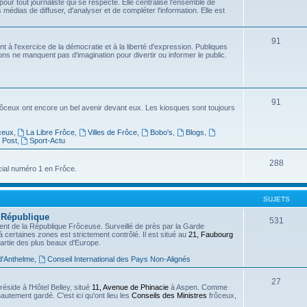
 pour tout journaliste qui se respecte. Elle centralise l'ensemble de
 médias de diffuser, d'analyser et de compléter l'information. Elle est
91
ent à l'exercice de la démocratie et à la liberté d'expression. Publiques
ons ne manquent pas d'imagination pour divertir ou informer le public.
91
rôceux ont encore un bel avenir devant eux. Les kiosques sont toujours
ceux
,
La Libre Frôce
,
Villes de Frôce
,
Bobo's
,
Blogs
,
 Post
,
Sport-Actu
288
cial numéro 1 en Frôce.
SUJETS
a République
531
ent de la République Frôceuse. Surveillé de près par la Garde
à certaines zones est strictement contrôlé. Il est situé au
21, Faubourg
partie des plus beaux d'Europe.
d'Anthelme
,
Conseil International des Pays Non-Alignés
27
side à l'Hôtel Belley, situé
11, Avenue de Phinacie
à Aspen. Comme
autement gardé. C'est ici qu'ont lieu les
Conseils des Ministres
frôceux,