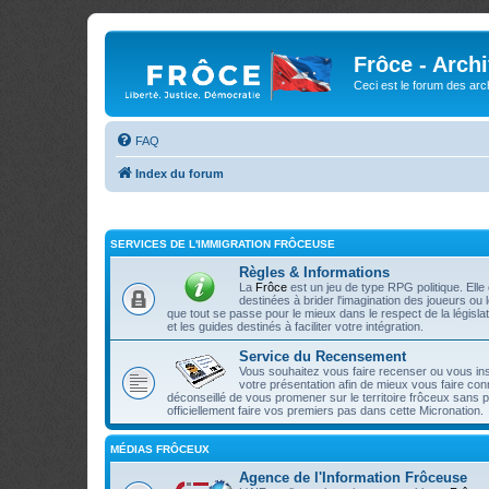
Frôce - Arch
Ceci est le forum des arch
FAQ
Index du forum
SERVICES DE L'IMMIGRATION FRÔCEUSE
Règles & Informations
La
Frôce
est un jeu de type RPG politique. Ell
destinées à brider l'imagination des joueurs ou
que tout se passe pour le mieux dans le respect de la législa
et les guides destinés à faciliter votre intégration.
Service du Recensement
Vous souhaitez vous faire recenser ou vous ins
votre présentation afin de mieux vous faire con
déconseillé de vous promener sur le territoire frôceux sans 
officiellement faire vos premiers pas dans cette Micronation.
MÉDIAS FRÔCEUX
Agence de l'Information Frôceuse