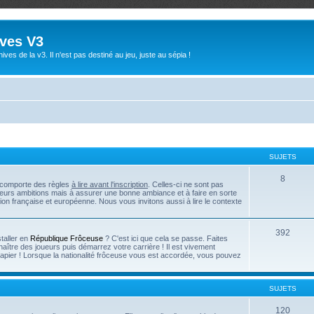
ives V3
ives de la v3. Il n'est pas destiné au jeu, juste au sépia !
SUJETS
8
e comporte des règles
à lire avant l'inscription
. Celles-ci ne sont pas
 leurs ambitions mais à assurer une bonne ambiance et à faire en sorte
tion française et européenne. Nous vous invitons aussi à lire le contexte
392
taller en
République Frôceuse
? C'est ici que cela se passe. Faites
naître des joueurs puis démarrez votre carrière ! Il est vivement
papier ! Lorsque la nationalité frôceuse vous est accordée, vous pouvez
SUJETS
120