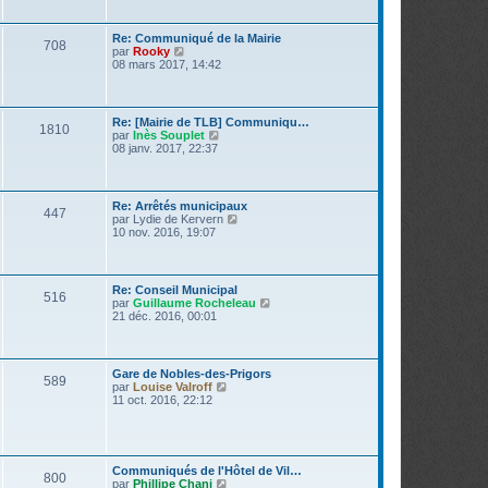
r
l
m
e
e
d
Re: Communiqué de la Mairie
s
708
e
V
par
Rooky
s
r
o
08 mars 2017, 14:42
a
n
i
g
i
r
e
e
l
r
e
Re: [Mairie de TLB] Communiqu…
m
1810
d
V
par
Inès Souplet
e
e
o
08 janv. 2017, 22:37
s
r
i
s
n
r
a
i
l
g
e
e
e
Re: Arrêtés municipaux
r
447
d
V
par
Lydie de Kervern
m
e
o
10 nov. 2016, 19:07
e
r
i
s
n
r
s
i
l
a
e
e
g
Re: Conseil Municipal
r
516
d
e
V
par
Guillaume Rocheleau
m
e
o
21 déc. 2016, 00:01
e
r
i
s
n
r
s
i
l
a
e
e
g
Gare de Nobles-des-Prigors
r
589
d
e
V
par
Louise Valroff
m
e
o
11 oct. 2016, 22:12
e
r
i
s
n
r
s
i
l
a
e
e
g
r
d
e
Communiqués de l'Hôtel de Vil…
m
800
e
V
par
Phillipe Chani
e