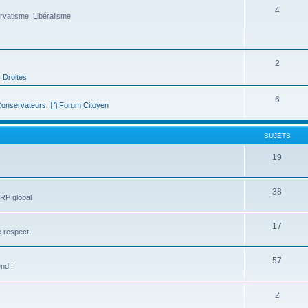
4
vatisme, Libéralisme
2
 Droites
6
 Conservateurs
,
Forum Citoyen
SUJETS
19
38
RP global
17
e respect.
57
nd !
2