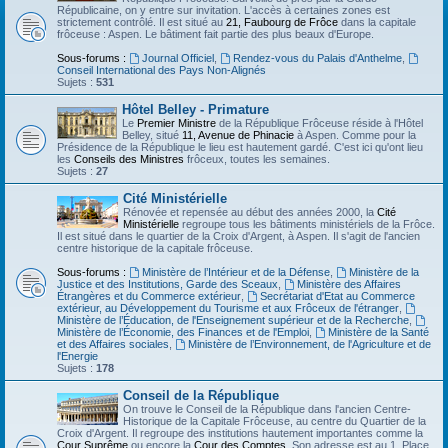
Républicaine, on y entre sur invitation. L'accès à certaines zones est
strictement contrôlé. Il est situé au
21, Faubourg de Frôce
dans la capitale
frôceuse : Aspen. Le bâtiment fait partie des plus beaux d'Europe.
Sous-forums :
Journal Officiel
,
Rendez-vous du Palais d'Anthelme
,
Conseil International des Pays Non-Alignés
Sujets :
531
Hôtel Belley - Primature
Le
Premier Ministre
de la République Frôceuse réside à l'Hôtel
Belley, situé
11, Avenue de Phinacie
à Aspen. Comme pour la
Présidence de la République le lieu est hautement gardé. C'est ici qu'ont lieu
les
Conseils des Ministres
frôceux, toutes les semaines.
Sujets :
27
Cité Ministérielle
Rénovée et repensée au début des années 2000, la
Cité
Ministérielle
regroupe tous les bâtiments ministériels de la Frôce.
Il est situé dans le quartier de la Croix d'Argent, à Aspen. Il s'agit de l'ancien
centre historique de la capitale frôceuse.
Sous-forums :
Ministère de l’Intérieur et de la Défense
,
Ministère de la
Justice et des Institutions, Garde des Sceaux
,
Ministère des Affaires
Étrangères et du Commerce extérieur
,
Secrétariat d'Etat au Commerce
extérieur, au Développement du Tourisme et aux Frôceux de l'étranger
,
Ministère de l’Éducation, de l'Enseignement supérieur et de la Recherche
,
Ministère de l’Économie, des Finances et de l'Emploi
,
Ministère de la Santé
et des Affaires sociales
,
Ministère de l’Environnement, de l'Agriculture et de
l'Energie
Sujets :
178
Conseil de la République
On trouve le Conseil de la République dans l'ancien Centre-
Historique de la Capitale Frôceuse, au centre du Quartier de la
Croix d'Argent. Il regroupe des institutions hautement importantes comme la
Cour Suprême
ou encore la
Cour des Comptes
. Son adresse est au 1, Place