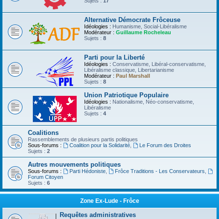
Sujets :
17
Alternative Démocrate Frôceuse
Idéologies :
Humanisme, Social-Libéralisme
Modérateur :
Guillaume Rocheleau
Sujets :
8
Parti pour la Liberté
Idéologies :
Conservatisme, Libéral-conservatisme,
Libéralisme classique, Libertarianisme
Modérateur :
Paul Marshall
Sujets :
8
Union Patriotique Populaire
Idéologies :
Nationalisme, Néo-conservatisme,
Libéralisme
Sujets :
4
Coalitions
Rassemblements de plusieurs partis politiques
Sous-forums :
Coalition pour la Solidarité
,
Le Forum des Droites
Sujets :
2
Autres mouvements politiques
Sous-forums :
Parti Hédoniste
,
Frôce Traditions - Les Conservateurs
,
Forum Citoyen
Sujets :
6
Zone Ex-Lude - Frôce
Requêtes administratives