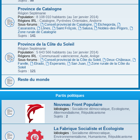
Sujets :
58
Province de Catalogne
Région Septimanie
Population :
8 108 010 habitants (au 1er janvier 2014)
Régions IRL :
Catalogne, Pyrénées Orientales, Andorre
Sous-forums :
Conseil provincial de Catalogne
,
Etchegorda
,
Casarastra
,
Lônes
,
Saint Frôçois
,
Salusa
,
Nobles-des-Prigors
,
Zone rurale de Catalogne
Sujets :
141
Province de la Côte du Soleil
Région Septimanie
Population
: 5 643 566 habitants (au 1er janvier 2014)
Régions IRL
: Communauté valencienne, Aude, Ariège
Sous-forums :
Conseil provincial de la Côte du Soleil
,
Deux-Châteaux
,
Farelle
,
Elrado
,
Esperanto
,
San Juan
,
Zone rurale de la Côte du
Soleil
Sujets :
121
Reste du monde
Partis politiques
Nouveau Front Populaire
Idéologies :
Socialisme démocratique, Ecologisme,
Altermondialisme, Républicanisme
Sujets :
2
La Fabrique Socialiste et Écologiste
Idéologies :
Socialisme démocratique,
Environnementalisme, Humanisme, Républicanisme