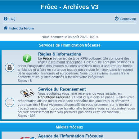
Frôce - Archives V3
FAQ
Connexion
Index du forum
Nous sommes le 08 août 2026, 16:19
Services de l'immigration frôceuse
Règles & Informations
La
Frôce
est un jeu de type RPG politique. Elle comporte des
règles
à lire avant l'inscription
. Celles-ci ne sont pas destinées à
brider l'imagination des joueurs ou leurs ambitions mais à assurer une bonne
ambiance et à faire en sorte que tout se passe pour le mieux dans le respect
de la législation française et européenne. Nous vous invitons aussi à lire le
contexte et les guides destinés à faciliter votre intégration.
Sujets :
8
Service du Recensement
Vous souhaitez vous faire recenser ou vous installer en
République Frôceuse
? C'est ici que cela se passe. Faites votre
présentation afin de mieux vous faire connaître des joueurs puis démarrez
votre carrière ! Il est vivement déconseillé de vous promener sur le territoire
frôceux sans papier ! Lorsque la nationalité frôceuse vous est accordée, vous
pouvez officiellement faire vos premiers pas dans cette Micronation.
Sujets :
392
Médias frôceux
Agence de l'Information Frôceuse