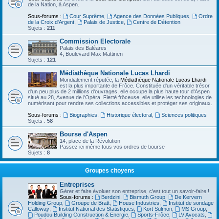
de la Nation, à Aspen.
Sous-forums :
Cour Suprême
,
Agence des Données Publiques
,
Ordre
de la Croix d'Argent
,
Palais de Justice
,
Centre de Détention
Sujets :
211
Commission Electorale
Palais des Baléares
4, Boulevard Max Mattinen
Sujets :
121
Médiathèque Nationale Lucas Lhardi
Mondialement réputée, la
Médiathèque Nationale Lucas Lhardi
est la plus importante de Frôce. Constituée d'un véritable trésor
d'un peu plus de 2 millions d'ouvrages, elle occupe la plus haute tour d'Aspen
situé au 28, Avenue de l'Opéra. Fierté frôceuse, elle utilise les technologies de
numérisant pour rendre ses collections accessibles et protéger ses originaux.
Sous-forums :
Biographies
,
Historique électoral
,
Sciences politiques
Sujets :
58
Bourse d'Aspen
14, place de la Révolution
Passez ici même tous vos ordres de bourse
Sujets :
8
Groupes citoyens
Entreprises
Gérer et faire évoluer son entreprise, c'est tout un savoir-faire !
Sous-forums :
Berdzini
,
Bismuth Group
,
De Kervern
Holding Group
,
Groupe de Bratt
,
House Industries
,
Institut de sondage
Calloway
,
Institut National des Statistiques
,
Kort Sulmon
,
MS Group
,
Poudou Building Construction & Energie
,
Sports-Frôce
,
LV Avocats
,