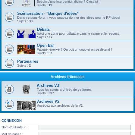
Besoin d'une intervention divine ? C'est ici !
Sujets :
19
Scénarisation - "Banque d'idées"
Dans ce sous-forum, vous pouvez donner des idées pour le RP global
Sujets :
38
Débats
Voici une zone pour débattre dans le calme et le respect.
Sujets :
17
Open bar
Fatigué, énervé ? On boit un coup et on se détend !
Sujets :
57
Partenaires
Sujets :
2
Archives frôceuses
Archives V3
Tous les sujets archivés de ce forum.
Sujets :
397
Archives V2
Accédez aux archives de la V2.
CONNEXION
Nom d’utilisateur :
Mot de passe :