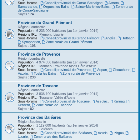
Sous-forums :
Conseil provincial de Corse-Sardaigne
,
Almeto
,
Samarcande
,
Orgues les Bains
,
Sainte-Marie-les-Bains
,
Zone rurale
de Corse-Sardaigne
Sujets :
74
Province du Grand Piémont
Région Lombardie
Population :
6 233 000 habitants (au 1er janvier 2014)
Régions IRL :
Piémont, Ligurie
Sous-forums :
Conseil provincial du Grand Piémont
,
Anglès
,
Hofbach
,
Symphorien
,
Zone rurale du Grand Piémont
Sujets :
103
Province de Provence
Région Lombardie
Population :
4 974 830 habitants (au 1er janvier 2014)
Régions IRL :
Monaco, Provence Alpes Côte d'Azur
Sous-forums :
Conseil provincial de Provence
,
Aspen
,
Chouchenn
,
Vauxin
,
Tosla les Bains
,
Zone rurale de Provence
Sujets :
230
Province de Toscane
Région Lombardie
Population :
3 836 100 habitants (au 1er janvier 2014)
Régions IRL :
Toscane, Vallée d'Aoste
Sous-forums :
Conseil provincial de Toscane
,
Assolac
,
Karnag
,
Kervern
,
Zone rurale de Toscane
Sujets :
82
Province des Baléares
Région Septimanie
Population :
1 119 000 habitants (au 1er janvier 2014)
Régions IRL :
Baléares
Sous-forums :
Conseil provincial des Baléares
,
Azuria
,
Izirgua
,
Uzarie
,
Zone rurale des Baléares