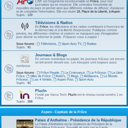
L'AIF est l'organisme incontournable en
Frôce
, pour tout
journaliste qui se respecte. Elle centralise l'ensemble de
nouvelles du pays et permet ainsi aux différents médias de diffuser, d'analyser
et de compléter l'information. Elle est située
18, Place de la Liberté, à Aspen
.
Sujets :
120
Télévisions & Radios
En
Frôce
, les télévisions et les radios contribuent à l'exercice de
la démocratie et à la liberté d'expression. Publiques comme
privées, les différentes chaînes et stations ne manquent pas d'imagination
pour divertir ou informer le public. Préparez-vous à zapper !
Sous-forums :
Télévisions
,
Sport-Actu TV
,
Radios
Sujets :
91
Journaux & Blogs
En version numérique ou papier, les journaux frôceux ont encore
un bel avenir devant eux. Les kiosques sont toujours aussi
nombreux.
Sous-forums :
Frôce People
,
La Croissance
,
Le Frôceux
,
La Libre
Frôce
,
Villes de Frôce
,
Bobo's
,
Blogs
,
Mediasera
,
Le Monde
Frôceux
,
Les 4 Vérités
,
Aspen Post
,
Sport-Actu
Sujets :
91
PluzIn
Fondé par Xarxa Tech,
PluzIn
est le réseau social numéro 1 en
Frôce.
Sujets :
288
Aspen - Capitale de la Frôce
Palais d'Anthelme - Présidence de la République
Le Palais d'Anthelme est la résidence du Président de la
République Frôceuse. Surveillé de près par la Garde