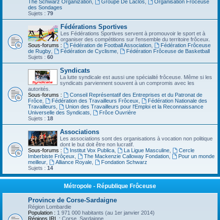
The Schwarz Organization
,
Groupe De Laclos
,
Organisation Frôceuse
des Sondages
Sujets :
79
Fédérations Sportives
Les Fédérations Sportives servent à promouvoir le sport et à
organiser des compétitions sur l'ensemble du territoire frôceux.
Sous-forums :
Fédération de Football Association
,
Fédération Frôceuse
de Rugby
,
Fédération de Cyclisme
,
Fédération Frôceuse de Basketball
Sujets :
60
Syndicats
La lutte syndicale est aussi une spécialité frôceuse. Même si les
syndicats parviennent souvent à un compromis avec les
autorités.
Sous-forums :
Conseil Représentatif des Entreprises et du Patronat de
Frôce
,
Fédération des Travailleurs Frôceux
,
Fédération Nationale des
Travailleurs
,
Union des Travailleurs pour l'Emploi et la Reconnaissance
Universelle des Syndicats
,
Frôce Ouvrière
Sujets :
18
Associations
Les associations sont des organisations à vocation non politique
dont le but doit être non lucratif.
Sous-forums :
Institut Vox Publica
,
La Ligue Masculine
,
Cercle
Imberbiste Frôçeux
,
The Mackenzie Calloway Fondation
,
Pour un monde
meilleur
,
Alliance Royale
,
Fondation Schwarz
Sujets :
14
Métropole - République Frôceuse
Province de Corse-Sardaigne
Région Lombardie
Population :
1 971 000 habitants (au 1er janvier 2014)
Régions IRL :
Corse, Sardaigne