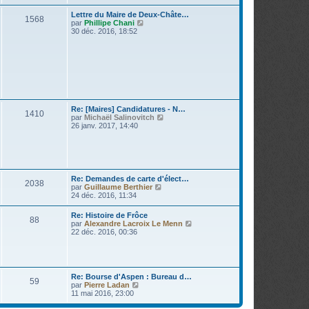
r
g
e
l
Lettre du Maire de Deux-Châte…
e
r
1568
e
V
par
Phillipe Chani
m
d
o
30 déc. 2016, 18:52
e
e
i
s
r
r
s
n
l
a
i
e
g
e
d
e
r
e
m
r
e
n
s
i
Re: [Maires] Candidatures - N…
s
1410
e
V
par
Michaël Salinovitch
a
r
o
26 janv. 2017, 14:40
g
m
i
e
e
r
s
l
s
e
a
d
g
e
Re: Demandes de carte d'élect…
e
2038
r
V
par
Guillaume Berthier
n
o
24 déc. 2016, 11:34
i
i
e
r
Re: Histoire de Frôce
r
88
l
V
par
Alexandre Lacroix Le Menn
m
e
o
22 déc. 2016, 00:36
e
d
i
s
e
r
s
r
l
a
n
e
g
i
d
e
Re: Bourse d'Aspen : Bureau d…
e
59
e
V
par
Pierre Ladan
r
r
o
11 mai 2016, 23:00
m
n
i
e
i