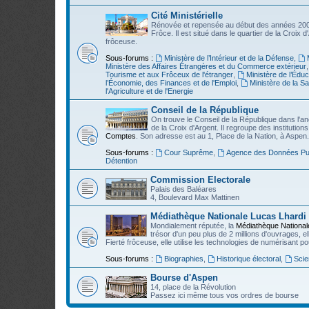
Cité Ministérielle
Rénovée et repensée au début des années 200
Frôce. Il est situé dans le quartier de la Croix d
frôceuse.
Sous-forums :
Ministère de l’Intérieur et de la Défense
,
Ministère des Affaires Étrangères et du Commerce extérieur
Tourisme et aux Frôceux de l'étranger
,
Ministère de l’Édu
l’Économie, des Finances et de l'Emploi
,
Ministère de la Sa
l'Agriculture et de l'Energie
Conseil de la République
On trouve le Conseil de la République dans l'an
de la Croix d'Argent. Il regroupe des institut
Comptes
. Son adresse est au 1, Place de la Nation, à Aspen.
Sous-forums :
Cour Suprême
,
Agence des Données Pu
Détention
Commission Electorale
Palais des Baléares
4, Boulevard Max Mattinen
Médiathèque Nationale Lucas Lhardi
Mondialement réputée, la
Médiathèque National
trésor d'un peu plus de 2 millions d'ouvrages, e
Fierté frôceuse, elle utilise les technologies de numérisant p
Sous-forums :
Biographies
,
Historique électoral
,
Scie
Bourse d'Aspen
14, place de la Révolution
Passez ici même tous vos ordres de bourse