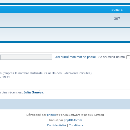
SUJETS
397
J’ai oublié mon mot de passe
|
Se souvenir de moi
ités (d’après le nombre d’utilisateurs actifs ces 5 dernières minutes)
5, 19:13
 plus récent est
Julia Ganéva
.
Développé par
phpBB
® Forum Software © phpBB Limited
Traduit par
phpBB-fr.com
Confidentialité
|
Conditions