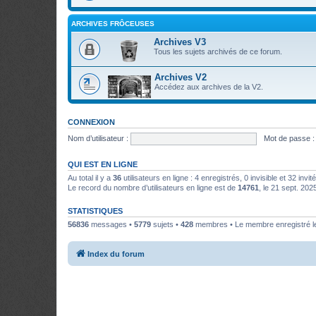
ARCHIVES FRÔCEUSES
Archives V3
Tous les sujets archivés de ce forum.
Archives V2
Accédez aux archives de la V2.
CONNEXION
Nom d’utilisateur :
Mot de passe :
QUI EST EN LIGNE
Au total il y a
36
utilisateurs en ligne : 4 enregistrés, 0 invisible et 32 inv
Le record du nombre d’utilisateurs en ligne est de
14761
, le 21 sept. 202
STATISTIQUES
56836
messages •
5779
sujets •
428
membres • Le membre enregistré le
Index du forum