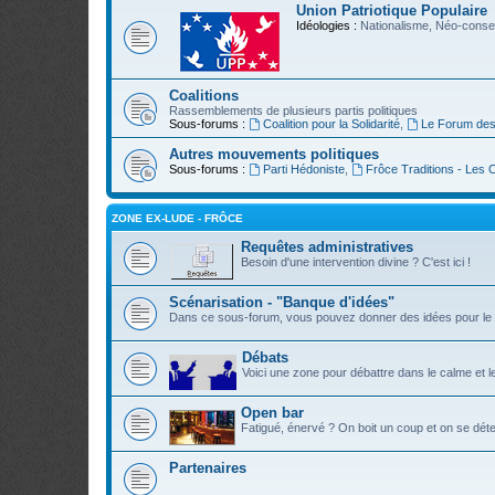
Union Patriotique Populaire
Idéologies :
Nationalisme, Néo-conser
Coalitions
Rassemblements de plusieurs partis politiques
Sous-forums :
Coalition pour la Solidarité
,
Le Forum des
Autres mouvements politiques
Sous-forums :
Parti Hédoniste
,
Frôce Traditions - Les
ZONE EX-LUDE - FRÔCE
Requêtes administratives
Besoin d'une intervention divine ? C'est ici !
Scénarisation - "Banque d'idées"
Dans ce sous-forum, vous pouvez donner des idées pour le 
Débats
Voici une zone pour débattre dans le calme et l
Open bar
Fatigué, énervé ? On boit un coup et on se déte
Partenaires