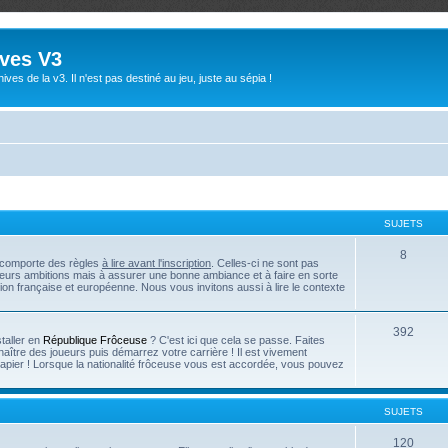
ives V3
ives de la v3. Il n'est pas destiné au jeu, juste au sépia !
SUJETS
8
e comporte des règles
à lire avant l'inscription
. Celles-ci ne sont pas
 leurs ambitions mais à assurer une bonne ambiance et à faire en sorte
tion française et européenne. Nous vous invitons aussi à lire le contexte
392
taller en
République Frôceuse
? C'est ici que cela se passe. Faites
naître des joueurs puis démarrez votre carrière ! Il est vivement
papier ! Lorsque la nationalité frôceuse vous est accordée, vous pouvez
SUJETS
120