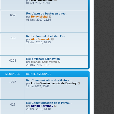
par
Miha Rasafindria
s
i
o
01 oct. 2017, 15:16
a
e
i
g
r
r
e
m
l
Re: L'actu du basket en direct
e
659
e
V
par
Rémy Michel
s
d
o
05 janv. 2017, 21:55
s
e
i
a
r
r
g
n
l
e
i
e
e
d
Re: Le Journal - La Libre Frô…
r
718
e
V
par
Alex Fourcade
m
r
o
24 déc. 2016, 16:23
e
n
i
s
i
r
s
e
l
a
r
e
g
m
d
e
Re: + Michaël Salinovitch
e
4168
e
V
par
Michaël Salinovitch
s
r
o
26 janv. 2017, 11:31
s
n
i
a
i
r
g
e
l
MESSAGES
DERNIER MESSAGE
e
r
e
m
d
Re: Communication des Maîtres…
1275
e
e
V
par
Louis-Damien Lacroix de Beaufoy
s
r
o
11 mai 2017, 23:41
s
n
i
a
i
r
g
e
l
e
r
e
m
d
Re: Communication de la Prima…
417
e
e
V
par
Dimitri Fevernov
s
r
o
25 déc. 2016, 13:10
s
n
i
a
i