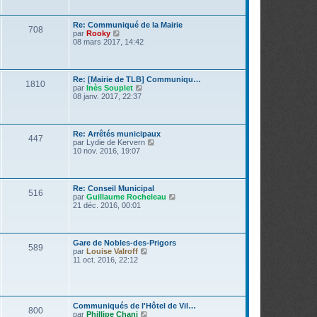
r
l
m
e
e
d
Re: Communiqué de la Mairie
s
708
e
V
par
Rooky
s
r
o
08 mars 2017, 14:42
a
n
i
g
i
r
e
e
l
r
e
Re: [Mairie de TLB] Communiqu…
m
1810
d
V
par
Inès Souplet
e
e
o
08 janv. 2017, 22:37
s
r
i
s
n
r
a
i
l
g
e
e
e
Re: Arrêtés municipaux
r
447
d
V
par
Lydie de Kervern
m
e
o
10 nov. 2016, 19:07
e
r
i
s
n
r
s
i
l
a
e
e
g
Re: Conseil Municipal
r
516
d
e
V
par
Guillaume Rocheleau
m
e
o
21 déc. 2016, 00:01
e
r
i
s
n
r
s
i
l
a
e
e
g
Gare de Nobles-des-Prigors
r
589
d
e
V
par
Louise Valroff
m
e
o
11 oct. 2016, 22:12
e
r
i
s
n
r
s
i
l
a
e
e
g
r
d
e
Communiqués de l'Hôtel de Vil…
m
800
e
V
par
Phillipe Chani
e