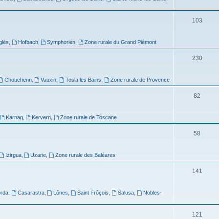
103
glès
,
Hofbach
,
Symphorien
,
Zone rurale du Grand Piémont
230
Chouchenn
,
Vauxin
,
Tosla les Bains
,
Zone rurale de Provence
82
Karnag
,
Kervern
,
Zone rurale de Toscane
58
Izirgua
,
Uzarie
,
Zone rurale des Baléares
141
rda
,
Casarastra
,
Lônes
,
Saint Frôçois
,
Salusa
,
Nobles-
121