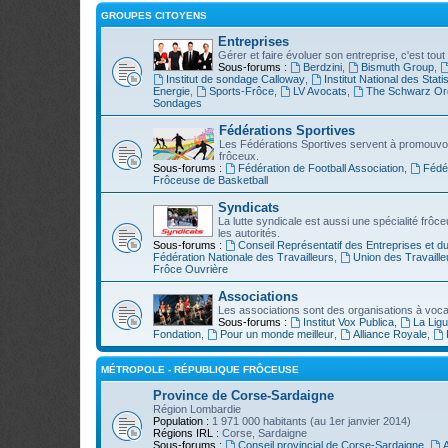
GROUPES CITOYENS
Entreprises
Gérer et faire évoluer son entreprise, c'est tout 
Sous-forums :
Berdzini
,
Bismuth Group
,
Institut de sondage Calloway
,
Institut National des Stati
Energie
,
Sports-Frôce
,
LV Avocats
,
The Schwarz Org
Sondages
Fédérations Sportives
Les Fédérations Sportives servent à promouvoir 
frôceux.
Sous-forums :
Fédération de Football Association
,
Fédé
Frôceuse de Basketball
Syndicats
La lutte syndicale est aussi une spécialité fr
les autorités.
Sous-forums :
Conseil Représentatif des Entreprises et d
Fédération Nationale des Travailleurs
,
Union des Travaille
Frôce Ouvrière
Associations
Les associations sont des organisations à vocatio
Sous-forums :
Institut Vox Publica
,
La Lig
Fondation
,
Pour un monde meilleur
,
Alliance Royale
,
MÉTROPOLE - RÉPUBLIQUE FRÔCEUSE
Province de Corse-Sardaigne
Région Lombardie
Population :
1 971 000 habitants (au 1er janvier 2014)
Régions IRL :
Corse, Sardaigne
Sous-forums :
Conseil provincial de Corse-Sardaigne
,