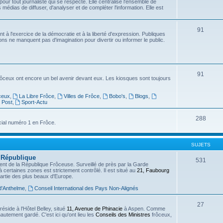
 pour tout journaliste qui se respecte. Elle centralise l'ensemble de
 médias de diffuser, d'analyser et de compléter l'information. Elle est
91
ent à l'exercice de la démocratie et à la liberté d'expression. Publiques
ons ne manquent pas d'imagination pour divertir ou informer le public.
91
rôceux ont encore un bel avenir devant eux. Les kiosques sont toujours
ceux
,
La Libre Frôce
,
Villes de Frôce
,
Bobo's
,
Blogs
,
 Post
,
Sport-Actu
288
cial numéro 1 en Frôce.
SUJETS
a République
531
ent de la République Frôceuse. Surveillé de près par la Garde
à certaines zones est strictement contrôlé. Il est situé au
21, Faubourg
partie des plus beaux d'Europe.
d'Anthelme
,
Conseil International des Pays Non-Alignés
27
side à l'Hôtel Belley, situé
11, Avenue de Phinacie
à Aspen. Comme
autement gardé. C'est ici qu'ont lieu les
Conseils des Ministres
frôceux,