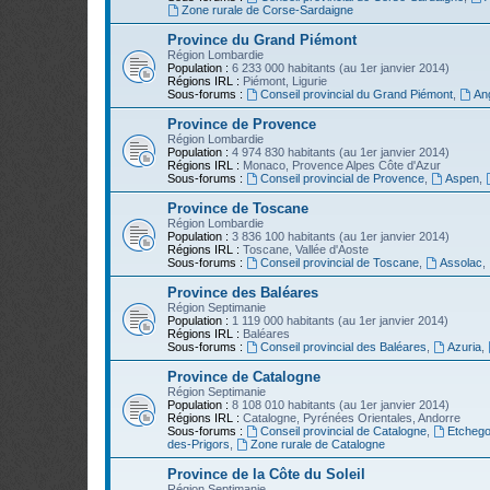
Zone rurale de Corse-Sardaigne
Province du Grand Piémont
Région Lombardie
Population :
6 233 000 habitants (au 1er janvier 2014)
Régions IRL :
Piémont, Ligurie
Sous-forums :
Conseil provincial du Grand Piémont
,
An
Province de Provence
Région Lombardie
Population :
4 974 830 habitants (au 1er janvier 2014)
Régions IRL :
Monaco, Provence Alpes Côte d'Azur
Sous-forums :
Conseil provincial de Provence
,
Aspen
,
Province de Toscane
Région Lombardie
Population :
3 836 100 habitants (au 1er janvier 2014)
Régions IRL :
Toscane, Vallée d'Aoste
Sous-forums :
Conseil provincial de Toscane
,
Assolac
,
Province des Baléares
Région Septimanie
Population :
1 119 000 habitants (au 1er janvier 2014)
Régions IRL :
Baléares
Sous-forums :
Conseil provincial des Baléares
,
Azuria
,
Province de Catalogne
Région Septimanie
Population :
8 108 010 habitants (au 1er janvier 2014)
Régions IRL :
Catalogne, Pyrénées Orientales, Andorre
Sous-forums :
Conseil provincial de Catalogne
,
Etchego
des-Prigors
,
Zone rurale de Catalogne
Province de la Côte du Soleil
Région Septimanie