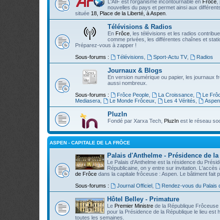
L'AIF est l'organisme incontournable en
Frôce
,
nouvelles du pays et permet ainsi aux différents
située
18, Place de la Liberté, à Aspen
.
Télévisions & Radios
En
Frôce
, les télévisions et les radios contribu
comme privées, les différentes chaînes et stati
Préparez-vous à zapper !
Sous-forums :
Télévisions
,
Sport-Actu TV
,
Radios
Journaux & Blogs
En version numérique ou papier, les journaux f
aussi nombreux.
Sous-forums :
Frôce People
,
La Croissance
,
Le Frô
Mediasera
,
Le Monde Frôceux
,
Les 4 Vérités
,
Aspen
PluzIn
Fondé par Xarxa Tech,
PluzIn
est le réseau so
ASPEN - CAPITALE DE LA FRÔCE
Palais d'Anthelme - Présidence de l
Le Palais d'Anthelme est la résidence du Présid
Républicaine, on y entre sur invitation. L'accès 
de Frôce
dans la capitale frôceuse : Aspen. Le bâtiment fait 
Sous-forums :
Journal Officiel
,
Rendez-vous du Palais 
Hôtel Belley - Primature
Le
Premier Ministre
de la République Frôceuse ré
pour la Présidence de la République le lieu est h
toutes les semaines.