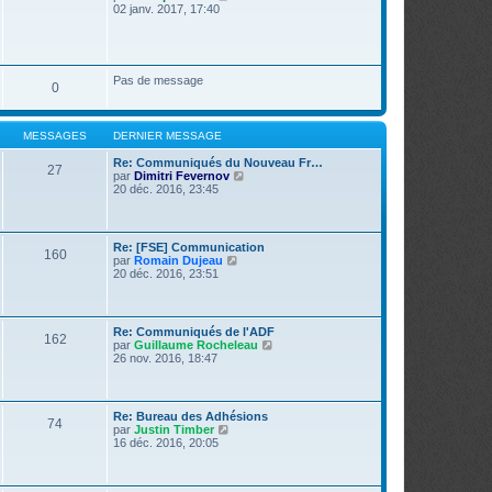
r
o
02 janv. 2017, 17:40
s
n
i
s
i
r
a
e
l
g
r
e
e
m
d
Pas de message
e
0
e
s
r
s
n
a
i
g
MESSAGES
DERNIER MESSAGE
e
e
r
Re: Communiqués du Nouveau Fr…
m
27
V
par
Dimitri Fevernov
e
o
20 déc. 2016, 23:45
s
i
s
r
a
l
g
e
e
Re: [FSE] Communication
160
d
V
par
Romain Dujeau
e
o
20 déc. 2016, 23:51
r
i
n
r
i
l
e
e
Re: Communiqués de l'ADF
r
162
d
V
par
Guillaume Rocheleau
m
e
o
26 nov. 2016, 18:47
e
r
i
s
n
r
s
i
l
a
e
e
g
Re: Bureau des Adhésions
r
74
d
e
V
par
Justin Timber
m
e
o
16 déc. 2016, 20:05
e
r
i
s
n
r
s
i
l
a
e