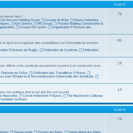
SUJETS
79
un savoir-faire !
De Kervern Holding Group
,
Groupe de Bratt
,
House Industries
,
stiques
,
Kort Sulmon
,
MS Group
,
Poudou Building Construction &
anization
,
Groupe De Laclos
,
Organisation Frôceuse des
60
le sport et à organiser des compétitions sur l'ensemble du territoire
ration Frôceuse de Rugby
,
Fédération de Cyclisme
,
Fédération
18
ôceuse. Même si les syndicats parviennent souvent à un compromis avec
u Patronat de Frôce
,
Fédération des Travailleurs Frôceux
,
urs pour l'Emploi et la Reconnaissance Universelle des Syndicats
,
14
n non politique dont le but doit être non lucratif.
ue Masculine
,
Cercle Imberbiste Frôçeux
,
The Mackenzie Calloway
Fondation Schwarz
SUJETS
74
Almeto
,
Samarcande
,
Orgues les Bains
,
Sainte-Marie-les-Bains
,