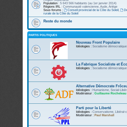
Population
: 5 643 566 habitants (au 1er janvier 2014)
Régions IRL
: Communauté valencienne, Aude, Ariège
Sous-forums :
Conseil provincial de la Côte du Soleil
,
D
rurale de la Côte du Soleil
Reste du monde
PARTIS POLITIQUES
Nouveau Front Populaire
Idéologies :
Socialisme démocratique,
La Fabrique Socialiste et Éc
Idéologies :
Socialisme démocratique
Alternative Démocrate Frôce
Idéologies :
Humanisme, Social-Libér
Modérateur :
Guillaume Rocheleau
Parti pour la Liberté
Idéologies :
Conservatisme, Libéral-c
Modérateur :
Paul Marshall