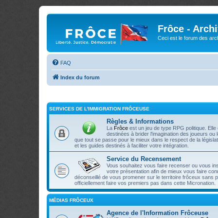
Frôce - Arch
Ceci est le forum des arch
FAQ
Index du forum
SERVICES DE L'IMMIGRATION FRÔCEUSE
Règles & Informations
La
Frôce
est un jeu de type RPG politique. Ell
destinées à brider l'imagination des joueurs ou
que tout se passe pour le mieux dans le respect de la législa
et les guides destinés à faciliter votre intégration.
Service du Recensement
Vous souhaitez vous faire recenser ou vous ins
votre présentation afin de mieux vous faire con
déconseillé de vous promener sur le territoire frôceux sans 
officiellement faire vos premiers pas dans cette Micronation.
MÉDIAS FRÔCEUX
Agence de l'Information Frôceuse