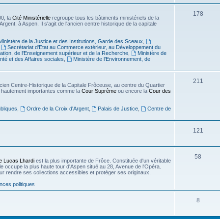
178
0, la
Cité Ministérielle
regroupe tous les bâtiments ministériels de la
'Argent, à Aspen. Il s'agit de l'ancien centre historique de la capitale
Ministère de la Justice et des Institutions, Garde des Sceaux
,
,
Secrétariat d'Etat au Commerce extérieur, au Développement du
cation, de l'Enseignement supérieur et de la Recherche
,
Ministère de
nté et des Affaires sociales
,
Ministère de l’Environnement, de
211
cien Centre-Historique de la Capitale Frôceuse, au centre du Quartier
ions hautement importantes comme la
Cour Suprême
ou encore la
Cour des
bliques
,
Ordre de la Croix d'Argent
,
Palais de Justice
,
Centre de
121
58
e Lucas Lhardi
est la plus importante de Frôce. Constituée d'un véritable
lle occupe la plus haute tour d'Aspen situé au 28, Avenue de l'Opéra.
our rendre ses collections accessibles et protéger ses originaux.
nces politiques
8