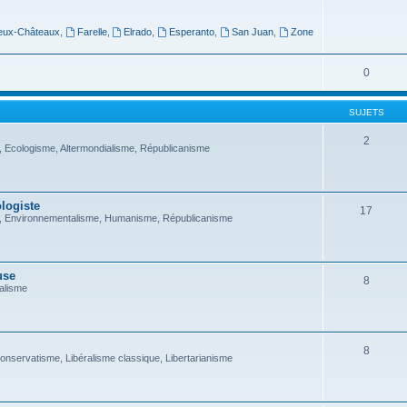
eux-Châteaux
,
Farelle
,
Elrado
,
Esperanto
,
San Juan
,
Zone
0
SUJETS
2
 Ecologisme, Altermondialisme, Républicanisme
ologiste
17
, Environnementalisme, Humanisme, Républicanisme
use
8
alisme
8
onservatisme, Libéralisme classique, Libertarianisme