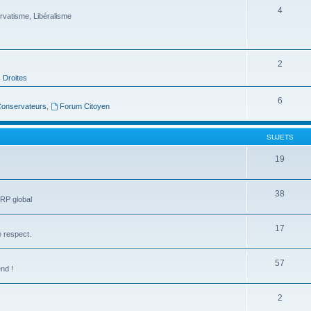
4
vatisme, Libéralisme
2
 Droites
6
 Conservateurs
,
Forum Citoyen
SUJETS
19
38
RP global
17
e respect.
57
nd !
2