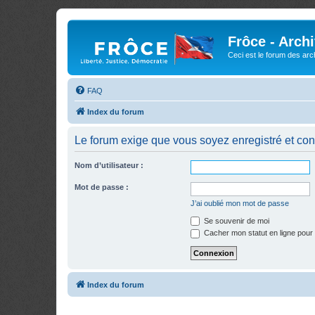
Frôce - Arch
Ceci est le forum des arch
FAQ
Index du forum
Le forum exige que vous soyez enregistré et con
Nom d’utilisateur :
Mot de passe :
J’ai oublié mon mot de passe
Se souvenir de moi
Cacher mon statut en ligne pour 
Index du forum