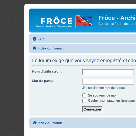
Frôce - Arch
Ceci est le forum des arch
FAQ
Index du forum
Le forum exige que vous soyez enregistré et con
Nom d’utilisateur :
Mot de passe :
J’ai oublié mon mot de passe
Se souvenir de moi
Cacher mon statut en ligne pour 
Index du forum