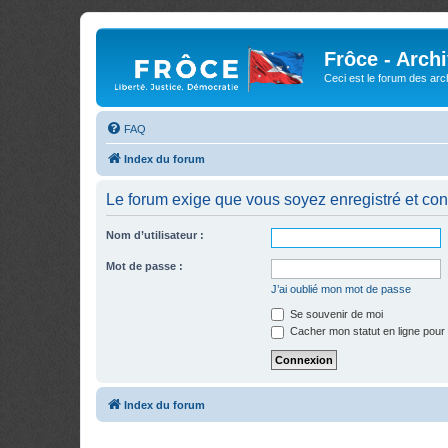
Frôce - Arch
Ceci est le forum des arch
FAQ
Index du forum
Le forum exige que vous soyez enregistré et con
Nom d’utilisateur :
Mot de passe :
J’ai oublié mon mot de passe
Se souvenir de moi
Cacher mon statut en ligne pour 
Index du forum