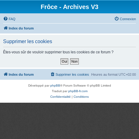
Frôce - Archives V3
FAQ
Connexion
Index du forum
Supprimer les cookies
Êtes-vous sûr de vouloir supprimer tous les cookies de ce forum ?
Index du forum
Supprimer les cookies
Heures au format
UTC+02:00
Développé par
phpBB
® Forum Software © phpBB Limited
Traduit par
phpBB-fr.com
Confidentialité
|
Conditions