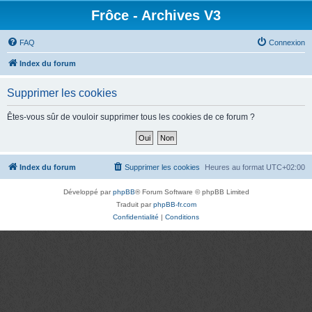
Frôce - Archives V3
FAQ
Connexion
Index du forum
Supprimer les cookies
Êtes-vous sûr de vouloir supprimer tous les cookies de ce forum ?
Index du forum
Supprimer les cookies
Heures au format
UTC+02:00
Développé par
phpBB
® Forum Software © phpBB Limited
Traduit par
phpBB-fr.com
Confidentialité
|
Conditions