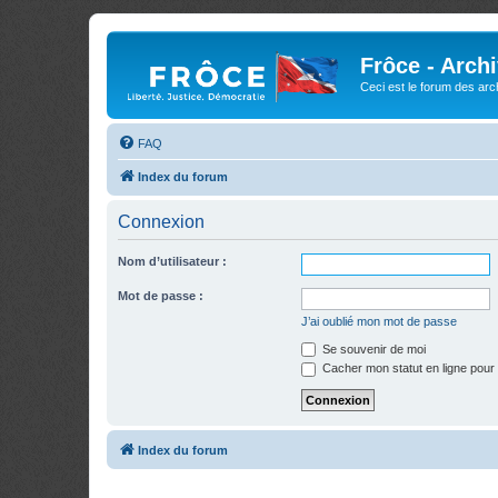
Frôce - Arch
Ceci est le forum des arch
FAQ
Index du forum
Connexion
Nom d’utilisateur :
Mot de passe :
J’ai oublié mon mot de passe
Se souvenir de moi
Cacher mon statut en ligne pour 
Index du forum