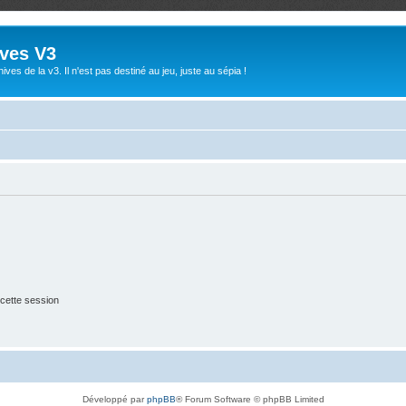
ives V3
ives de la v3. Il n'est pas destiné au jeu, juste au sépia !
cette session
Développé par
phpBB
® Forum Software © phpBB Limited