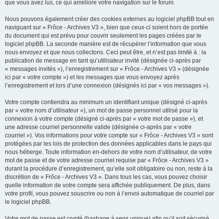
que vous avez lus, ce qui améliore votre navigation sur le forum.
Nous pouvons également créer des cookies externes au logiciel phpBB tout en
naviguant sur « Frôce - Archives V3 », bien que ceux-ci soient hors de portée
du document qui est prévu pour couvrir seulement les pages créées par le
logiciel phpBB. La seconde manière est de récupérer l’information que vous
nous envoyez et que nous collectons. Ceci peut être, et n’est pas limité à : la
publication de message en tant qu’utilisateur invité (désignée ci-après par
« messages invités »), l’enregistrement sur « Frôce - Archives V3 » (désignée
ici par « votre compte ») et les messages que vous envoyez après
l’enregistrement et lors d’une connexion (désignés ici par « vos messages »).
Votre compte contiendra au minimum un identifiant unique (désigné ci-après
par « votre nom d’utilisateur »), un mot de passe personnel utilisé pour la
connexion à votre compte (désigné ci-après par « votre mot de passe »), et
une adresse courriel personnelle valide (désignée ci-après par « votre
courriel »). Vos informations pour votre compte sur « Frôce - Archives V3 » sont
protégées par les lois de protection des données applicables dans le pays qui
nous héberge. Toute information en-dehors de votre nom d’utilisateur, de votre
mot de passe et de votre adresse courriel requise par « Frôce - Archives V3 »
durant la procédure d’enregistrement, qu’elle soit obligatoire ou non, reste à la
discrétion de « Frôce - Archives V3 ». Dans tous les cas, vous pouvez choisir
quelle information de votre compte sera affichée publiquement. De plus, dans
votre profil, vous pouvez souscrire ou non à l’envoi automatique de courriel par
le logiciel phpBB.
Votre mot de passe est crypté (hashage à sens unique) afin qu’il soit sécurisé.