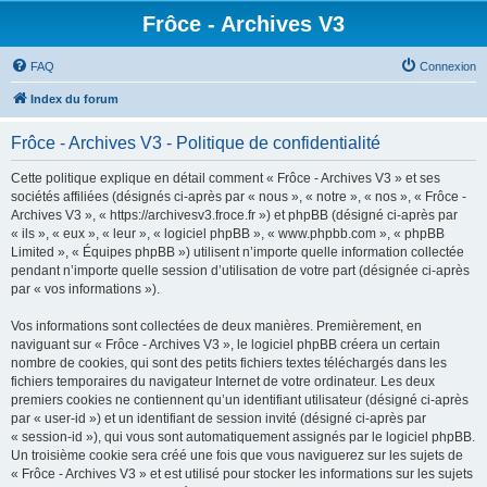
Frôce - Archives V3
FAQ
Connexion
Index du forum
Frôce - Archives V3 - Politique de confidentialité
Cette politique explique en détail comment « Frôce - Archives V3 » et ses
sociétés affiliées (désignés ci-après par « nous », « notre », « nos », « Frôce -
Archives V3 », « https://archivesv3.froce.fr ») et phpBB (désigné ci-après par
« ils », « eux », « leur », « logiciel phpBB », « www.phpbb.com », « phpBB
Limited », « Équipes phpBB ») utilisent n’importe quelle information collectée
pendant n’importe quelle session d’utilisation de votre part (désignée ci-après
par « vos informations »).
Vos informations sont collectées de deux manières. Premièrement, en
naviguant sur « Frôce - Archives V3 », le logiciel phpBB créera un certain
nombre de cookies, qui sont des petits fichiers textes téléchargés dans les
fichiers temporaires du navigateur Internet de votre ordinateur. Les deux
premiers cookies ne contiennent qu’un identifiant utilisateur (désigné ci-après
par « user-id ») et un identifiant de session invité (désigné ci-après par
« session-id »), qui vous sont automatiquement assignés par le logiciel phpBB.
Un troisième cookie sera créé une fois que vous naviguerez sur les sujets de
« Frôce - Archives V3 » et est utilisé pour stocker les informations sur les sujets