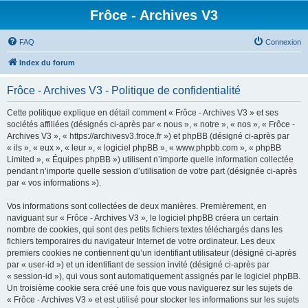
Frôce - Archives V3
FAQ
Connexion
Index du forum
Frôce - Archives V3 - Politique de confidentialité
Cette politique explique en détail comment « Frôce - Archives V3 » et ses
sociétés affiliées (désignés ci-après par « nous », « notre », « nos », « Frôce -
Archives V3 », « https://archivesv3.froce.fr ») et phpBB (désigné ci-après par
« ils », « eux », « leur », « logiciel phpBB », « www.phpbb.com », « phpBB
Limited », « Équipes phpBB ») utilisent n’importe quelle information collectée
pendant n’importe quelle session d’utilisation de votre part (désignée ci-après
par « vos informations »).
Vos informations sont collectées de deux manières. Premièrement, en
naviguant sur « Frôce - Archives V3 », le logiciel phpBB créera un certain
nombre de cookies, qui sont des petits fichiers textes téléchargés dans les
fichiers temporaires du navigateur Internet de votre ordinateur. Les deux
premiers cookies ne contiennent qu’un identifiant utilisateur (désigné ci-après
par « user-id ») et un identifiant de session invité (désigné ci-après par
« session-id »), qui vous sont automatiquement assignés par le logiciel phpBB.
Un troisième cookie sera créé une fois que vous naviguerez sur les sujets de
« Frôce - Archives V3 » et est utilisé pour stocker les informations sur les sujets