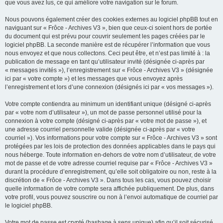
que vous avez lus, ce qui améliore votre navigation sur le forum.
Nous pouvons également créer des cookies externes au logiciel phpBB tout en
naviguant sur « Frôce - Archives V3 », bien que ceux-ci soient hors de portée
du document qui est prévu pour couvrir seulement les pages créées par le
logiciel phpBB. La seconde manière est de récupérer l’information que vous
nous envoyez et que nous collectons. Ceci peut être, et n’est pas limité à : la
publication de message en tant qu’utilisateur invité (désignée ci-après par
« messages invités »), l’enregistrement sur « Frôce - Archives V3 » (désignée
ici par « votre compte ») et les messages que vous envoyez après
l’enregistrement et lors d’une connexion (désignés ici par « vos messages »).
Votre compte contiendra au minimum un identifiant unique (désigné ci-après
par « votre nom d’utilisateur »), un mot de passe personnel utilisé pour la
connexion à votre compte (désigné ci-après par « votre mot de passe »), et
une adresse courriel personnelle valide (désignée ci-après par « votre
courriel »). Vos informations pour votre compte sur « Frôce - Archives V3 » sont
protégées par les lois de protection des données applicables dans le pays qui
nous héberge. Toute information en-dehors de votre nom d’utilisateur, de votre
mot de passe et de votre adresse courriel requise par « Frôce - Archives V3 »
durant la procédure d’enregistrement, qu’elle soit obligatoire ou non, reste à la
discrétion de « Frôce - Archives V3 ». Dans tous les cas, vous pouvez choisir
quelle information de votre compte sera affichée publiquement. De plus, dans
votre profil, vous pouvez souscrire ou non à l’envoi automatique de courriel par
le logiciel phpBB.
Votre mot de passe est crypté (hashage à sens unique) afin qu’il soit sécurisé.