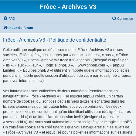
Frôce - Archives V3
FAQ
Connexion
Index du forum
Frôce - Archives V3 - Politique de confidentialité
Cette politique explique en détail comment « Frôce - Archives V3 » et ses
sociétés affiliées (désignés ci-après par « nous », « notre », « nos », « Frôce -
Archives V3 », « https://archivesv3.froce.fr ») et phpBB (désigné ci-après par
« ils », « eux », « leur », « logiciel phpBB », « www.phpbb.com », « phpBB
Limited », « Équipes phpBB ») utilisent n’importe quelle information collectée
pendant n’importe quelle session d’utilisation de votre part (désignée ci-après
par « vos informations »).
Vos informations sont collectées de deux manières. Premièrement, en
naviguant sur « Frôce - Archives V3 », le logiciel phpBB créera un certain
nombre de cookies, qui sont des petits fichiers textes téléchargés dans les
fichiers temporaires du navigateur Internet de votre ordinateur. Les deux
premiers cookies ne contiennent qu’un identifiant utilisateur (désigné ci-après
par « user-id ») et un identifiant de session invité (désigné ci-après par
« session-id »), qui vous sont automatiquement assignés par le logiciel phpBB.
Un troisième cookie sera créé une fois que vous naviguerez sur les sujets de
« Frôce - Archives V3 » et est utilisé pour stocker les informations sur les sujets