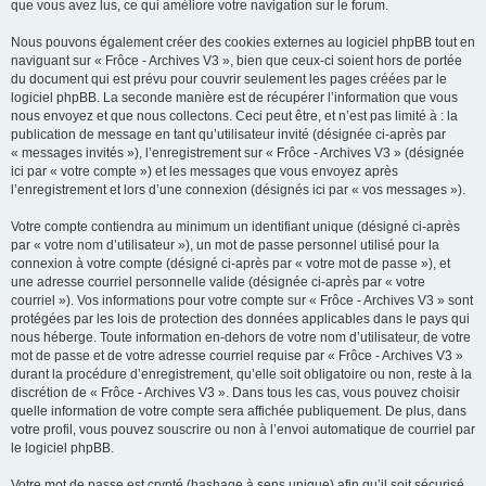
que vous avez lus, ce qui améliore votre navigation sur le forum.
Nous pouvons également créer des cookies externes au logiciel phpBB tout en
naviguant sur « Frôce - Archives V3 », bien que ceux-ci soient hors de portée
du document qui est prévu pour couvrir seulement les pages créées par le
logiciel phpBB. La seconde manière est de récupérer l’information que vous
nous envoyez et que nous collectons. Ceci peut être, et n’est pas limité à : la
publication de message en tant qu’utilisateur invité (désignée ci-après par
« messages invités »), l’enregistrement sur « Frôce - Archives V3 » (désignée
ici par « votre compte ») et les messages que vous envoyez après
l’enregistrement et lors d’une connexion (désignés ici par « vos messages »).
Votre compte contiendra au minimum un identifiant unique (désigné ci-après
par « votre nom d’utilisateur »), un mot de passe personnel utilisé pour la
connexion à votre compte (désigné ci-après par « votre mot de passe »), et
une adresse courriel personnelle valide (désignée ci-après par « votre
courriel »). Vos informations pour votre compte sur « Frôce - Archives V3 » sont
protégées par les lois de protection des données applicables dans le pays qui
nous héberge. Toute information en-dehors de votre nom d’utilisateur, de votre
mot de passe et de votre adresse courriel requise par « Frôce - Archives V3 »
durant la procédure d’enregistrement, qu’elle soit obligatoire ou non, reste à la
discrétion de « Frôce - Archives V3 ». Dans tous les cas, vous pouvez choisir
quelle information de votre compte sera affichée publiquement. De plus, dans
votre profil, vous pouvez souscrire ou non à l’envoi automatique de courriel par
le logiciel phpBB.
Votre mot de passe est crypté (hashage à sens unique) afin qu’il soit sécurisé.