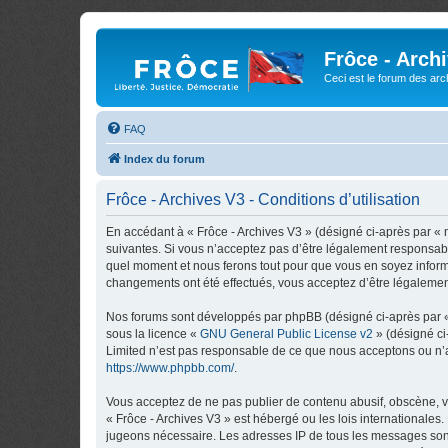
Frôce - Arch
Ceci est le forum des arch
FAQ
Index du forum
Frôce - Archives V3 - Conditions d’utilisation
En accédant à « Frôce - Archives V3 » (désigné ci-après par « no
suivantes. Si vous n’acceptez pas d’être légalement responsable
quel moment et nous ferons tout pour que vous en soyez informé,
changements ont été effectués, vous acceptez d’être légalemen
Nos forums sont développés par phpBB (désigné ci-après par « i
sous la licence «
GNU General Public License v2
» (désigné ci
Limited n’est pas responsable de ce que nous acceptons ou n’
https://www.phpbb.com/
.
Vous acceptez de ne pas publier de contenu abusif, obscène, vu
« Frôce - Archives V3 » est hébergé ou les lois internationales
jugeons nécessaire. Les adresses IP de tous les messages sont