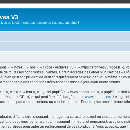
ives V3
ives de la v3. Il n'est pas destiné au jeu, juste au sépia !
us », « notre », « nos », « Frôce - Archives V3 », « https://archivesv3.froce.fr »)
 de toutes les conditions suivantes, alors n’accédez pas et/ou n’utilisez pas « Frô
 bien qu’il soit prudent de vérifier régulièrement celles-ci par vous-même. Si vous
t responsable des conditions découlant des mises à jour et/ou modifications.
ls », « eux », « leur », « logiciel phpBB », « www.phpbb.com », « phpBB Limited »,
-après par « GPL ») et qui peut être téléchargé depuis
www.phpbb.com
. Le logicie
acceptons pas comme contenu ou conduite permis. Pour de plus amples informations
lgaire, diffamatoire, choquant, menaçant, à caractère sexuel ou tout autre contenu 
. Le faire peut vous mener à un bannissement immédiat et permanent, avec une notifi
 enregistrées pour aider au renforcement de ces conditions. Vous acceptez que « F