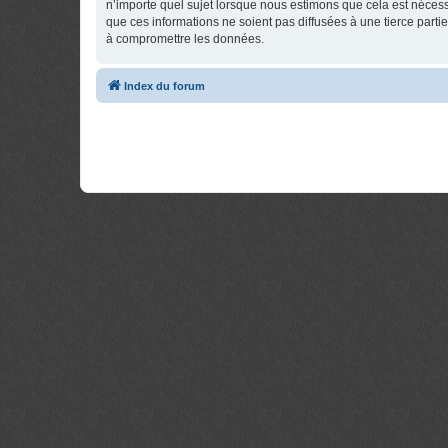
n’importe quel sujet lorsque nous estimons que cela est néces
que ces informations ne soient pas diffusées à une tierce part
à compromettre les données.
Index du forum