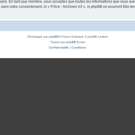
saire. En tant que membre, vous acceptez que toutes les informations que vous av
ie sans votre consentement, ni « Frôce - Archives V3 », ni phpBB ne pourront être 
Développé par
phpBB
® Forum Software © phpBB Limited
Traduit par
phpBB-fr.com
Confidentialité
|
Conditions