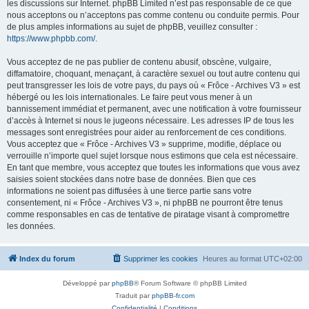
les discussions sur Internet. phpBB Limited n’est pas responsable de ce que
nous acceptons ou n’acceptons pas comme contenu ou conduite permis. Pour
de plus amples informations au sujet de phpBB, veuillez consulter :
https://www.phpbb.com/
.
Vous acceptez de ne pas publier de contenu abusif, obscène, vulgaire,
diffamatoire, choquant, menaçant, à caractère sexuel ou tout autre contenu qui
peut transgresser les lois de votre pays, du pays où « Frôce - Archives V3 » est
hébergé ou les lois internationales. Le faire peut vous mener à un
bannissement immédiat et permanent, avec une notification à votre fournisseur
d’accès à Internet si nous le jugeons nécessaire. Les adresses IP de tous les
messages sont enregistrées pour aider au renforcement de ces conditions.
Vous acceptez que « Frôce - Archives V3 » supprime, modifie, déplace ou
verrouille n’importe quel sujet lorsque nous estimons que cela est nécessaire.
En tant que membre, vous acceptez que toutes les informations que vous avez
saisies soient stockées dans notre base de données. Bien que ces
informations ne soient pas diffusées à une tierce partie sans votre
consentement, ni « Frôce - Archives V3 », ni phpBB ne pourront être tenus
comme responsables en cas de tentative de piratage visant à compromettre
les données.
Index du forum
Supprimer les cookies
Heures au format
UTC+02:00
Développé par
phpBB
® Forum Software © phpBB Limited
Traduit par
phpBB-fr.com
Confidentialité
|
Conditions