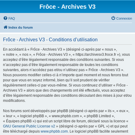
Frôce - Archives V3
FAQ
Connexion
Index du forum
Frôce - Archives V3 - Conditions d’utilisation
En accédant à « Frôce - Archives V3 » (désigné ci-après par « nous »,
« notre », « nos », « Frôce - Archives V3 », « https://archivesv3.froce.fr »), vous
acceptez d’être légalement responsable des conditions suivantes. Si vous
n’acceptez pas d’être légalement responsable de toutes les conditions
suivantes, alors n’accédez pas et/ou n’utilisez pas « Frôce - Archives V3 ».
Nous pouvons modifier celles-ci à n’importe quel moment et nous ferons tout
pour que vous en soyez informé, bien qu’il soit prudent de vérifier
régulièrement celles-ci par vous-même. Si vous continuez d’utiliser « Frôce -
Archives V3 » alors que des changements ont été effectués, vous acceptez
d’être légalement responsable des conditions découlant des mises à jour et/ou
modifications.
Nos forums sont développés par phpBB (désigné ci-après par « ils », « eux »,
« leur », « logiciel phpBB », « www.phpbb.com », « phpBB Limited »,
« Équipes phpBB ») qui est un script libre de forum, déclaré sous la licence «
GNU General Public License v2
» (désigné ci-après par « GPL ») et qui peut
être téléchargé depuis
www.phpbb.com
. Le logiciel phpBB facilite seulement