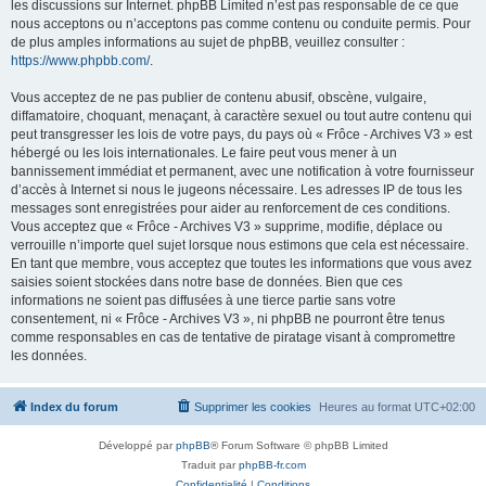
les discussions sur Internet. phpBB Limited n’est pas responsable de ce que
nous acceptons ou n’acceptons pas comme contenu ou conduite permis. Pour
de plus amples informations au sujet de phpBB, veuillez consulter :
https://www.phpbb.com/
.
Vous acceptez de ne pas publier de contenu abusif, obscène, vulgaire,
diffamatoire, choquant, menaçant, à caractère sexuel ou tout autre contenu qui
peut transgresser les lois de votre pays, du pays où « Frôce - Archives V3 » est
hébergé ou les lois internationales. Le faire peut vous mener à un
bannissement immédiat et permanent, avec une notification à votre fournisseur
d’accès à Internet si nous le jugeons nécessaire. Les adresses IP de tous les
messages sont enregistrées pour aider au renforcement de ces conditions.
Vous acceptez que « Frôce - Archives V3 » supprime, modifie, déplace ou
verrouille n’importe quel sujet lorsque nous estimons que cela est nécessaire.
En tant que membre, vous acceptez que toutes les informations que vous avez
saisies soient stockées dans notre base de données. Bien que ces
informations ne soient pas diffusées à une tierce partie sans votre
consentement, ni « Frôce - Archives V3 », ni phpBB ne pourront être tenus
comme responsables en cas de tentative de piratage visant à compromettre
les données.
Index du forum
Supprimer les cookies
Heures au format
UTC+02:00
Développé par
phpBB
® Forum Software © phpBB Limited
Traduit par
phpBB-fr.com
Confidentialité
|
Conditions