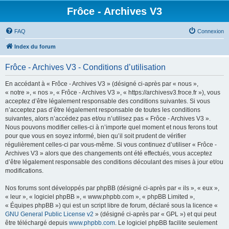
Frôce - Archives V3
FAQ
Connexion
Index du forum
Frôce - Archives V3 - Conditions d’utilisation
En accédant à « Frôce - Archives V3 » (désigné ci-après par « nous »,
« notre », « nos », « Frôce - Archives V3 », « https://archivesv3.froce.fr »), vous
acceptez d’être légalement responsable des conditions suivantes. Si vous
n’acceptez pas d’être légalement responsable de toutes les conditions
suivantes, alors n’accédez pas et/ou n’utilisez pas « Frôce - Archives V3 ».
Nous pouvons modifier celles-ci à n’importe quel moment et nous ferons tout
pour que vous en soyez informé, bien qu’il soit prudent de vérifier
régulièrement celles-ci par vous-même. Si vous continuez d’utiliser « Frôce -
Archives V3 » alors que des changements ont été effectués, vous acceptez
d’être légalement responsable des conditions découlant des mises à jour et/ou
modifications.
Nos forums sont développés par phpBB (désigné ci-après par « ils », « eux »,
« leur », « logiciel phpBB », « www.phpbb.com », « phpBB Limited »,
« Équipes phpBB ») qui est un script libre de forum, déclaré sous la licence «
GNU General Public License v2
» (désigné ci-après par « GPL ») et qui peut
être téléchargé depuis
www.phpbb.com
. Le logiciel phpBB facilite seulement