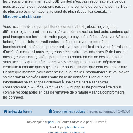
les discussions sur Internet. phpBB Limited n’est pas responsable de ce que
nous acceptons ou n’acceptons pas comme contenu ou conduite permis. Pour
de plus amples informations au sujet de phpBB, veuillez consulter :
https://www.phpbb.com/
.
Vous acceptez de ne pas publier de contenu abusif, obscène, vulgaire,
diffamatoire, choquant, menaçant, à caractère sexuel ou tout autre contenu qui
peut transgresser les lois de votre pays, du pays où « Frôce - Archives V3 » est
hébergé ou les lois internationales. Le faire peut vous mener à un
bannissement immédiat et permanent, avec une notification à votre fournisseur
d’accès à Internet si nous le jugeons nécessaire. Les adresses IP de tous les
messages sont enregistrées pour aider au renforcement de ces conditions.
Vous acceptez que « Frôce - Archives V3 » supprime, modifie, déplace ou
verrouille n’importe quel sujet lorsque nous estimons que cela est nécessaire.
En tant que membre, vous acceptez que toutes les informations que vous avez
saisies soient stockées dans notre base de données. Bien que ces
informations ne soient pas diffusées à une tierce partie sans votre
consentement, ni « Frôce - Archives V3 », ni phpBB ne pourront être tenus
comme responsables en cas de tentative de piratage visant à compromettre
les données.
Index du forum
Supprimer les cookies
Heures au format
UTC+02:00
Développé par
phpBB
® Forum Software © phpBB Limited
Traduit par
phpBB-fr.com
Confidentialité
|
Conditions