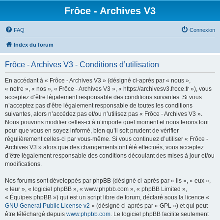
Frôce - Archives V3
FAQ
Connexion
Index du forum
Frôce - Archives V3 - Conditions d’utilisation
En accédant à « Frôce - Archives V3 » (désigné ci-après par « nous »,
« notre », « nos », « Frôce - Archives V3 », « https://archivesv3.froce.fr »), vous
acceptez d’être légalement responsable des conditions suivantes. Si vous
n’acceptez pas d’être légalement responsable de toutes les conditions
suivantes, alors n’accédez pas et/ou n’utilisez pas « Frôce - Archives V3 ».
Nous pouvons modifier celles-ci à n’importe quel moment et nous ferons tout
pour que vous en soyez informé, bien qu’il soit prudent de vérifier
régulièrement celles-ci par vous-même. Si vous continuez d’utiliser « Frôce -
Archives V3 » alors que des changements ont été effectués, vous acceptez
d’être légalement responsable des conditions découlant des mises à jour et/ou
modifications.
Nos forums sont développés par phpBB (désigné ci-après par « ils », « eux »,
« leur », « logiciel phpBB », « www.phpbb.com », « phpBB Limited »,
« Équipes phpBB ») qui est un script libre de forum, déclaré sous la licence «
GNU General Public License v2
» (désigné ci-après par « GPL ») et qui peut
être téléchargé depuis
www.phpbb.com
. Le logiciel phpBB facilite seulement