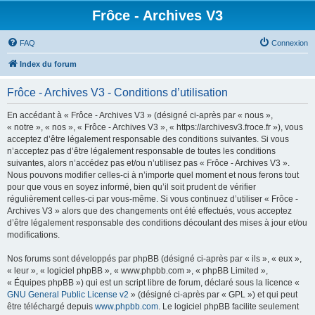
Frôce - Archives V3
FAQ
Connexion
Index du forum
Frôce - Archives V3 - Conditions d’utilisation
En accédant à « Frôce - Archives V3 » (désigné ci-après par « nous »,
« notre », « nos », « Frôce - Archives V3 », « https://archivesv3.froce.fr »), vous
acceptez d’être légalement responsable des conditions suivantes. Si vous
n’acceptez pas d’être légalement responsable de toutes les conditions
suivantes, alors n’accédez pas et/ou n’utilisez pas « Frôce - Archives V3 ».
Nous pouvons modifier celles-ci à n’importe quel moment et nous ferons tout
pour que vous en soyez informé, bien qu’il soit prudent de vérifier
régulièrement celles-ci par vous-même. Si vous continuez d’utiliser « Frôce -
Archives V3 » alors que des changements ont été effectués, vous acceptez
d’être légalement responsable des conditions découlant des mises à jour et/ou
modifications.
Nos forums sont développés par phpBB (désigné ci-après par « ils », « eux »,
« leur », « logiciel phpBB », « www.phpbb.com », « phpBB Limited »,
« Équipes phpBB ») qui est un script libre de forum, déclaré sous la licence «
GNU General Public License v2
» (désigné ci-après par « GPL ») et qui peut
être téléchargé depuis
www.phpbb.com
. Le logiciel phpBB facilite seulement