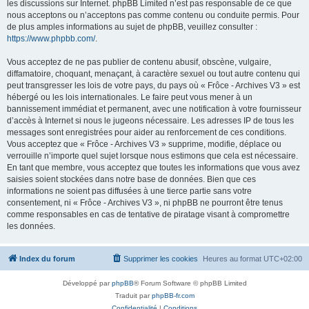
les discussions sur Internet. phpBB Limited n’est pas responsable de ce que
nous acceptons ou n’acceptons pas comme contenu ou conduite permis. Pour
de plus amples informations au sujet de phpBB, veuillez consulter :
https://www.phpbb.com/
.
Vous acceptez de ne pas publier de contenu abusif, obscène, vulgaire,
diffamatoire, choquant, menaçant, à caractère sexuel ou tout autre contenu qui
peut transgresser les lois de votre pays, du pays où « Frôce - Archives V3 » est
hébergé ou les lois internationales. Le faire peut vous mener à un
bannissement immédiat et permanent, avec une notification à votre fournisseur
d’accès à Internet si nous le jugeons nécessaire. Les adresses IP de tous les
messages sont enregistrées pour aider au renforcement de ces conditions.
Vous acceptez que « Frôce - Archives V3 » supprime, modifie, déplace ou
verrouille n’importe quel sujet lorsque nous estimons que cela est nécessaire.
En tant que membre, vous acceptez que toutes les informations que vous avez
saisies soient stockées dans notre base de données. Bien que ces
informations ne soient pas diffusées à une tierce partie sans votre
consentement, ni « Frôce - Archives V3 », ni phpBB ne pourront être tenus
comme responsables en cas de tentative de piratage visant à compromettre
les données.
Index du forum
Supprimer les cookies
Heures au format
UTC+02:00
Développé par
phpBB
® Forum Software © phpBB Limited
Traduit par
phpBB-fr.com
Confidentialité
|
Conditions