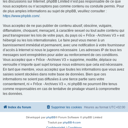
les discussions sur Internet. phpBB Limited n’est pas responsable de ce que
nous acceptons ou n’acceptons pas comme contenu ou conduite permis. Pour
de plus amples informations au sujet de phpBB, veuillez consulter :
https://www.phpbb.com/
.
Vous acceptez de ne pas publier de contenu abusif, obscène, vulgaire,
diffamatoire, choquant, menaçant, à caractère sexuel ou tout autre contenu qui
peut transgresser les lois de votre pays, du pays où « Frôce - Archives V3 » est
hébergé ou les lois internationales. Le faire peut vous mener à un
bannissement immédiat et permanent, avec une notification à votre fournisseur
d’accès à Internet si nous le jugeons nécessaire. Les adresses IP de tous les
messages sont enregistrées pour aider au renforcement de ces conditions.
Vous acceptez que « Frôce - Archives V3 » supprime, modifie, déplace ou
verrouille n’importe quel sujet lorsque nous estimons que cela est nécessaire.
En tant que membre, vous acceptez que toutes les informations que vous avez
saisies soient stockées dans notre base de données. Bien que ces
informations ne soient pas diffusées à une tierce partie sans votre
consentement, ni « Frôce - Archives V3 », ni phpBB ne pourront être tenus
comme responsables en cas de tentative de piratage visant à compromettre
les données.
Index du forum
Supprimer les cookies
Heures au format
UTC+02:00
Développé par
phpBB
® Forum Software © phpBB Limited
Traduit par
phpBB-fr.com
Confidentialité
|
Conditions