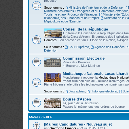
frôceuse.
Sous-forums :
Ministère de l’Intérieur et de la Défense
,
Ministère des Affaires Étrangères et du Commerce extérieur
Tourisme et aux Frôceux de l'étranger
,
Ministère de l’Édu
l’Économie, des Finances et de l'Emploi
,
Ministère de la Sa
l'Agriculture et de l'Energie
Conseil de la République
On trouve le Conseil de la République dans l'an
de la Croix d'Argent. Il regroupe des institut
Comptes
. Son adresse est au 1, Place de la Nation, à Aspen.
Sous-forums :
Cour Suprême
,
Agence des Données Pu
Détention
Commission Electorale
Palais des Baléares
4, Boulevard Max Mattinen
Médiathèque Nationale Lucas Lhardi
Mondialement réputée, la
Médiathèque National
trésor d'un peu plus de 2 millions d'ouvrages, e
Fierté frôceuse, elle utilise les technologies de numérisant p
Sous-forums :
Biographies
,
Historique électoral
,
Scie
Bourse d'Aspen
14, place de la Révolution
Passez ici même tous vos ordres de bourse
SUJETS ACTIFS
[Maires] Candidatures - Nouveau sujet
par
Gavroche Finacci
»
23 juil. 2015, 17:14