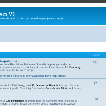
ives V3
ives de la v3. Il n'est pas destiné au jeu, juste au sépia !
SUJETS
a République
531
ent de la République Frôceuse. Surveillé de près par la Garde
à certaines zones est strictement contrôlé. Il est situé au
21, Faubourg
partie des plus beaux d'Europe.
d'Anthelme
,
Conseil International des Pays Non-Alignés
27
side à l'Hôtel Belley, situé
11, Avenue de Phinacie
à Aspen. Comme
autement gardé. C'est ici qu'ont lieu les
Conseils des Ministres
frôceux,
178
0, la
Cité Ministérielle
regroupe tous les bâtiments ministériels de la
'Argent, à Aspen. Il s'agit de l'ancien centre historique de la capitale