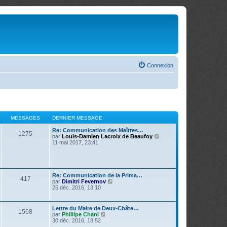
Connexion
MESSAGES
DERNIER MESSAGE
Re: Communication des Maîtres…
1275
V
par
Louis-Damien Lacroix de Beaufoy
o
11 mai 2017, 23:41
i
r
l
e
d
Re: Communication de la Prima…
417
e
V
par
Dimitri Fevernov
r
o
25 déc. 2016, 13:10
n
i
i
r
e
l
Lettre du Maire de Deux-Châte…
r
1568
e
V
par
Phillipe Chani
m
d
o
30 déc. 2016, 18:52
e
e
i
s