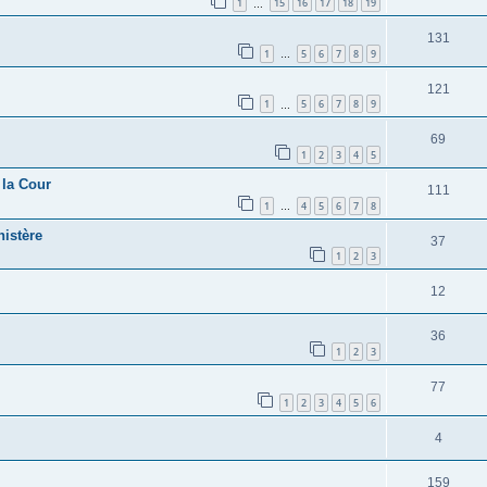
1
15
16
17
18
19
…
131
1
5
6
7
8
9
…
121
1
5
6
7
8
9
…
69
1
2
3
4
5
 la Cour
111
1
4
5
6
7
8
…
istère
37
1
2
3
12
36
1
2
3
77
1
2
3
4
5
6
4
159