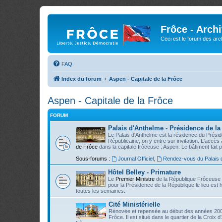
Frôce - Arch
Ceci est le forum des arch
FAQ
Index du forum
Aspen - Capitale de la Frôce
Aspen - Capitale de la Frôce
FORUM
Palais d'Anthelme - Présidence de l
Le Palais d'Anthelme est la résidence du Présid
Républicaine, on y entre sur invitation. L'accès 
de Frôce
dans la capitale frôceuse : Aspen. Le bâtiment fait 
Sous-forums :
Journal Officiel
,
Rendez-vous du Palais 
Hôtel Belley - Primature
Le
Premier Ministre
de la République Frôceuse ré
pour la Présidence de la République le lieu est h
toutes les semaines.
Cité Ministérielle
Rénovée et repensée au début des années 200
Frôce. Il est situé dans le quartier de la Croix d