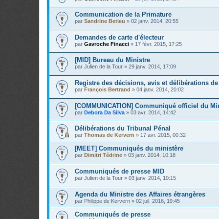
Communication de la Primature
par
Sandrine Betieu
»
02 janv. 2014, 20:55
Demandes de carte d'électeur
par
Gavroche Finacci
»
17 févr. 2015, 17:25
[MID] Bureau du Ministre
par
Julien de la Tour
»
29 janv. 2014, 17:09
Registre des décisions, avis et délibérations de
par
François Bertrand
»
04 janv. 2014, 20:02
[COMMUNICATION] Communiqué officiel du Min
par
Debora Da Silva
»
03 avr. 2014, 14:42
Délibérations du Tribunal Pénal
par
Thomas de Kervern
»
17 avr. 2015, 00:32
[MEET] Communiqués du ministère
par
Dimitri Tédrine
»
03 janv. 2014, 10:18
Communiqués de presse MID
par
Julien de la Tour
»
03 janv. 2014, 10:15
Agenda du Ministre des Affaires étrangères
par
Philippe de Kervern
»
02 juil. 2016, 19:45
Communiqués de presse