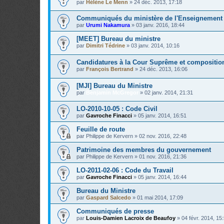
par
Hélène Le Menn
»
24 déc. 2013, 17:18
Communiqués du ministère de l'Enseignement e
par
Urumi Nakamura
»
03 janv. 2016, 18:44
[MEET] Bureau du ministre
par
Dimitri Tédrine
»
03 janv. 2014, 10:16
Candidatures à la Cour Suprême et composition
par
François Bertrand
»
24 déc. 2013, 16:06
[MJI] Bureau du Ministre
par
Benjamin McGregor
»
02 janv. 2014, 21:31
LO-2010-10-05 : Code Civil
par
Gavroche Finacci
»
05 janv. 2014, 16:51
Feuille de route
par
Philippe de Kervern
»
02 nov. 2016, 22:48
Patrimoine des membres du gouvernement
par
Philippe de Kervern
»
01 nov. 2016, 21:36
LO-2011-02-06 : Code du Travail
par
Gavroche Finacci
»
05 janv. 2014, 16:44
Bureau du Ministre
par
Gaspard Salcedo
»
01 mai 2014, 17:09
Communiqués de presse
par
Louis-Damien Lacroix de Beaufoy
»
04 févr. 2014, 15