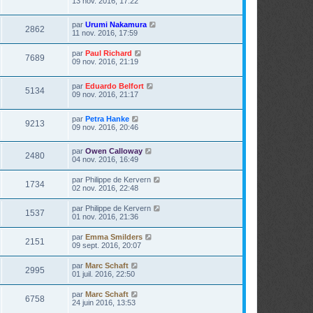
13 nov. 2016, 17:22
par
Urumi Nakamura
2862
11 nov. 2016, 17:59
par
Paul Richard
7689
09 nov. 2016, 21:19
par
Eduardo Belfort
5134
09 nov. 2016, 21:17
par
Petra Hanke
9213
09 nov. 2016, 20:46
par
Owen Calloway
2480
04 nov. 2016, 16:49
par
Philippe de Kervern
1734
02 nov. 2016, 22:48
par
Philippe de Kervern
1537
01 nov. 2016, 21:36
par
Emma Smilders
2151
09 sept. 2016, 20:07
par
Marc Schaft
2995
01 juil. 2016, 22:50
par
Marc Schaft
6758
24 juin 2016, 13:53