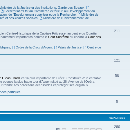
Ministère de la Justice et des Institutions, Garde des Sceaux
,
,
Secrétariat d'Etat au Commerce extérieur, au Développement du
cation, de l'Enseignement supérieur et de la Recherche
,
Ministère de
nté et des Affaires sociales
,
Ministère de l’Environnement, de
211
cien Centre-Historique de la Capitale Frôceuse, au centre du Quartier
ions hautement importantes comme la
Cour Suprême
ou encore la
Cour des
bliques
,
Ordre de la Croix d'Argent
,
Palais de Justice
,
Centre de
121
58
e Lucas Lhardi
est la plus importante de Frôce. Constituée d'un véritable
lle occupe la plus haute tour d'Aspen situé au 28, Avenue de l'Opéra.
our rendre ses collections accessibles et protéger ses originaux.
nces politiques
8
RÉPONSES
280