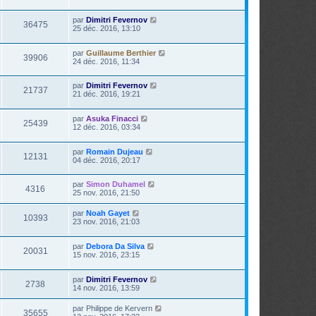
r
s
n
a
i
par
Dimitri Fevernov
g
36475
e
25 déc. 2016, 13:10
e
r
m
e
par
Guillaume Berthier
39906
s
24 déc. 2016, 11:34
s
a
par
Dimitri Fevernov
g
21737
21 déc. 2016, 19:21
e
par
Asuka Finacci
25439
12 déc. 2016, 03:34
par
Romain Dujeau
12131
04 déc. 2016, 20:17
par
Simon Duhamel
4316
25 nov. 2016, 21:50
par
Noah Gayet
10393
23 nov. 2016, 21:03
par
Debora Da Silva
20031
15 nov. 2016, 23:15
par
Dimitri Fevernov
2738
14 nov. 2016, 13:59
par
Philippe de Kervern
35655