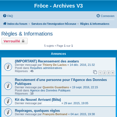
Frôce - Archives V3
FAQ
Connexion
Index du forum
Services de l'immigration frôceuse
Règles & Informations
Règles & Informations
Verrouillé
5 sujets • Page
1
sur
1
Annonces
(IMPORTANT) Recensement des avatars
Dernier message par
Thierry De Laclos
«
14 déc. 2016, 21:32
Posté dans
Requêtes administratives
Réponses :
45
1
2
3
4
Recrutement d'une personne pour l'Agence des Données
Publiques
Dernier message par
Quentin Guardians
«
19 sept. 2016, 22:15
Posté dans
Agence des Données Publiques
Réponses :
10
Kit du Nouvel Arrivant (Bêta)
Dernier message par
Buster Greed
«
29 avr. 2015, 19:05
Repérages, quelques règles
Dernier message par
François Bertrand
«
04 avr. 2015, 19:38