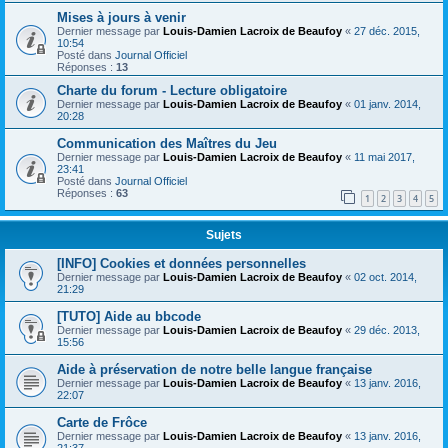
Mises à jours à venir
Dernier message par
Louis-Damien Lacroix de Beaufoy
«
27 déc. 2015,
10:54
Posté dans
Journal Officiel
Réponses :
13
Charte du forum - Lecture obligatoire
Dernier message par
Louis-Damien Lacroix de Beaufoy
«
01 janv. 2014,
20:28
Communication des Maîtres du Jeu
Dernier message par
Louis-Damien Lacroix de Beaufoy
«
11 mai 2017,
23:41
Posté dans
Journal Officiel
Réponses :
63
1
2
3
4
5
Sujets
[INFO] Cookies et données personnelles
Dernier message par
Louis-Damien Lacroix de Beaufoy
«
02 oct. 2014,
21:29
[TUTO] Aide au bbcode
Dernier message par
Louis-Damien Lacroix de Beaufoy
«
29 déc. 2013,
15:56
Aide à préservation de notre belle langue française
Dernier message par
Louis-Damien Lacroix de Beaufoy
«
13 janv. 2016,
22:07
Carte de Frôce
Dernier message par
Louis-Damien Lacroix de Beaufoy
«
13 janv. 2016,