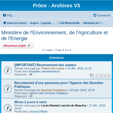
Frôce - Archives V3
FAQ
Connexion
Index du forum
Aspen - Capitale de la Frôce
Cité Ministérielle
Ministère de l’Environnement, de l'Agriculture et de l'Energie
Ministère de l’Environnement, de l'Agriculture et
de l'Energie
Nouveau sujet
17 sujets • Page
1
sur
1
Annonces
(IMPORTANT) Recensement des avatars
Dernier message par
Thierry De Laclos
«
14 déc. 2016, 21:32
Posté dans
Requêtes administratives
Réponses :
45
1
2
3
4
Recrutement d'une personne pour l'Agence des Données
Publiques
Dernier message par
Quentin Guardians
«
19 sept. 2016, 22:15
Posté dans
Agence des Données Publiques
Réponses :
10
Mises à jours à venir
Dernier message par
Louis-Damien Lacroix de Beaufoy
«
27 déc. 2015,
10:54
Posté dans
Journal Officiel