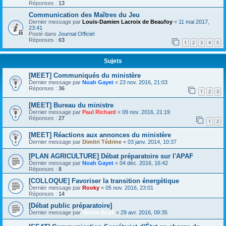
Réponses :
13
Communication des Maîtres du Jeu
Dernier message par
Louis-Damien Lacroix de Beaufoy
«
11 mai 2017,
23:41
Posté dans
Journal Officiel
Réponses :
63
1
2
3
4
5
Sujets
[MEET] Communiqués du ministère
Dernier message par
Noah Gayet
«
23 nov. 2016, 21:03
Réponses :
36
1
2
3
[MEET] Bureau du ministre
Dernier message par
Paul Richard
«
09 nov. 2016, 21:19
Réponses :
27
1
2
[MEET] Réactions aux annonces du ministère
Dernier message par
Dimitri Tédrine
«
03 janv. 2014, 10:37
[PLAN AGRICULTURE] Débat préparatoire sur l'APAF
Dernier message par
Noah Gayet
«
04 déc. 2016, 16:42
Réponses :
8
[COLLOQUE] Favoriser la transition énergétique
Dernier message par
Rooky
«
05 nov. 2016, 23:01
Réponses :
14
[Débat public préparatoire]
Dernier message par
Valérie Boyé
«
29 avr. 2016, 09:35