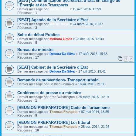
[SEAT] Communication Secrétariat d’État en charge de
l’Énergie et des Transports
Dernier message par
Valérie Boyé
«
15 avr. 2016, 13:59
Réponses :
1
[SEAT] Agenda de la Secrétaire d'Etat
Dernier message par
Valérie Boyé
«
24 mars 2016, 15:37
Réponses :
3
Salle de débat Publics
Dernier message par
Melinda Grant
«
28 oct. 2015, 13:43
Réponses :
8
Bureau du ministre
Dernier message par
Debora Da Silva
«
17 août 2015, 18:38
Réponses :
17
1
2
[SEAT] Cabinet de la Secrétaire d'Etat
Dernier message par
Debora Da Silva
«
17 juil. 2015, 19:41
Demande de subventions- Transport urbain
Dernier message par
Bastien Pommier
«
16 juil. 2015, 21:00
Conférence de presse du ministre
Dernier message par
Erce Washington
«
25 mars 2015, 20:19
Réponses :
1
[REUNION PREPARATOIRE] Code de l'urbanisme
Dernier message par
Thomas François
«
07 mai 2014, 18:55
Réponses :
9
[REUNION PREPARATOIRE] Loi littoral
Dernier message par
Thomas François
«
26 avr. 2014, 21:26
Réponses :
10