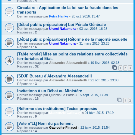
Réponses :
4
Circulaire : Application de la loi sur la fraude dans les
transports
Dernier message par
Petra Hanke
«
26 oct. 2016, 13:47
[Débat public préparatoire] Loi Pénale Générale
Dernier message par
Urumi Nakamura
«
03 avr. 2016, 16:28
Réponses :
2
[Débat public préparatoire] Réforme de la majorité sexuelle
Dernier message par
Urumi Nakamura
«
31 mars 2016, 23:25
Réponses :
6
[Table ronde] Mise au point des relations entre collectivités
territoriales et Etat.
Dernier message par
Alexandro Alessandrelli
«
10 févr. 2016, 02:13
Réponses :
32
1
2
3
[SDJI] Bureau d'Alexandro Alessandrelli
Dernier message par
Alexandro Alessandrelli
«
21 oct. 2015, 23:03
Réponses :
3
Invitations à un Débat au Ministère
Dernier message par
Quentin Le Patria
«
15 sept. 2015, 17:39
Réponses :
16
1
2
[Réforme des institutions] Textes proposés
Dernier message par
Mackenzie Calloway
«
01 févr. 2015, 17:19
Réponses :
9
[Vote n°11] Nom du parlement
Dernier message par
Gavroche Finacci
«
22 janv. 2015, 13:54
Réponses :
4