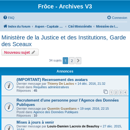
Frôce - Archives V3
FAQ
Connexion
Index du forum
Aspen - Capitale de la Frôce
Cité Ministérielle
Ministère de la Justice et des Institutions, Garde des Sceaux
Ministère de la Justice et des Institutions, Garde
des Sceaux
Nouveau sujet
1
2
Suivante
34 sujets
Annonces
(IMPORTANT) Recensement des avatars
Dernier message par
Thierry De Laclos
«
14 déc. 2016, 21:32
Posté dans
Requêtes administratives
Réponses :
45
1
2
3
4
Recrutement d'une personne pour l'Agence des Données
Publiques
Dernier message par
Quentin Guardians
«
19 sept. 2016, 22:15
Posté dans
Agence des Données Publiques
Réponses :
10
Mises à jours à venir
Dernier message par
Louis-Damien Lacroix de Beaufoy
«
27 déc. 2015,
10:54