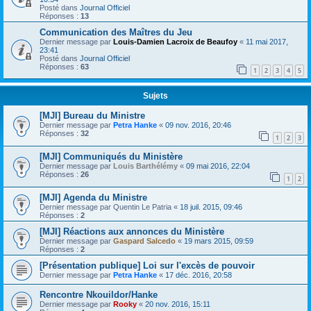
Posté dans
Journal Officiel
Réponses :
13
Communication des Maîtres du Jeu
Dernier message par
Louis-Damien Lacroix de Beaufoy
«
11 mai 2017,
23:41
Posté dans
Journal Officiel
Réponses :
63
1
2
3
4
5
Sujets
[MJI] Bureau du Ministre
Dernier message par
Petra Hanke
«
09 nov. 2016, 20:46
Réponses :
32
1
2
3
[MJI] Communiqués du Ministère
Dernier message par
Louis Barthélémy
«
09 mai 2016, 22:04
Réponses :
26
1
2
[MJI] Agenda du Ministre
Dernier message par
Quentin Le Patria
«
18 juil. 2015, 09:46
Réponses :
2
[MJI] Réactions aux annonces du Ministère
Dernier message par
Gaspard Salcedo
«
19 mars 2015, 09:59
Réponses :
2
[Présentation publique] Loi sur l'excès de pouvoir
Dernier message par
Petra Hanke
«
17 déc. 2016, 20:58
Rencontre Nkouildor/Hanke
Dernier message par
Rooky
«
20 nov. 2016, 15:11