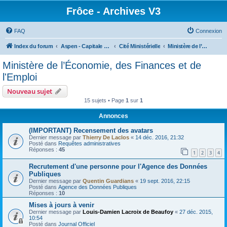
Frôce - Archives V3
FAQ
Connexion
Index du forum
Aspen - Capitale de la Frôce
Cité Ministérielle
Ministère de l’Économie, des Finances et de l'Emploi
Ministère de l’Économie, des Finances et de
l'Emploi
Nouveau sujet
15 sujets • Page
1
sur
1
Annonces
(IMPORTANT) Recensement des avatars
Dernier message par
Thierry De Laclos
«
14 déc. 2016, 21:32
Posté dans
Requêtes administratives
Réponses :
45
1
2
3
4
Recrutement d'une personne pour l'Agence des Données
Publiques
Dernier message par
Quentin Guardians
«
19 sept. 2016, 22:15
Posté dans
Agence des Données Publiques
Réponses :
10
Mises à jours à venir
Dernier message par
Louis-Damien Lacroix de Beaufoy
«
27 déc. 2015,
10:54
Posté dans
Journal Officiel