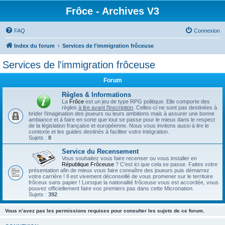
Frôce - Archives V3
FAQ
Connexion
Index du forum
Services de l'immigration frôceuse
Services de l'immigration frôceuse
Forum
Règles & Informations
La
Frôce
est un jeu de type RPG politique. Elle comporte des
règles
à lire avant l'inscription
. Celles-ci ne sont pas destinées à
brider l'imagination des joueurs ou leurs ambitions mais à assurer une bonne
ambiance et à faire en sorte que tout se passe pour le mieux dans le respect
de la législation française et européenne. Nous vous invitons aussi à lire le
contexte et les guides destinés à faciliter votre intégration.
Sujets :
8
Service du Recensement
Vous souhaitez vous faire recenser ou vous installer en
République Frôceuse
? C'est ici que cela se passe. Faites votre
présentation afin de mieux vous faire connaître des joueurs puis démarrez
votre carrière ! Il est vivement déconseillé de vous promener sur le territoire
frôceux sans papier ! Lorsque la nationalité frôceuse vous est accordée, vous
pouvez officiellement faire vos premiers pas dans cette Micronation.
Sujets :
392
Vous n’avez pas les permissions requises pour consulter les sujets de ce forum.