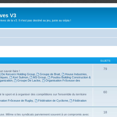
ives V3
ives de la v3. Il n'est pas destiné au jeu, juste au sépia !
SUJETS
79
un savoir-faire !
De Kervern Holding Group
,
Groupe de Bratt
,
House Industries
,
stiques
,
Kort Sulmon
,
MS Group
,
Poudou Building Construction &
anization
,
Groupe De Laclos
,
Organisation Frôceuse des
60
le sport et à organiser des compétitions sur l'ensemble du territoire
ration Frôceuse de Rugby
,
Fédération de Cyclisme
,
Fédération
18
ôceuse. Même si les syndicats parviennent souvent à un compromis avec