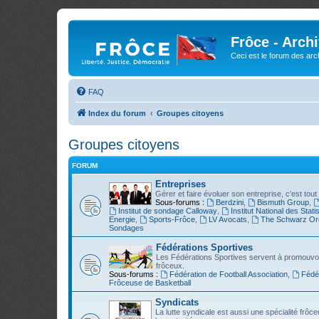
Frôce - Arch
Ceci est le forum des arch
FAQ
Index du forum
Groupes citoyens
Groupes citoyens
FORUM
Entreprises
Gérer et faire évoluer son entreprise, c'est tout 
Sous-forums :
Berdzini
,
Bismuth Group
,
Institut de sondage Calloway
,
Institut National des Stati
Energie
,
Sports-Frôce
,
LV Avocats
,
The Schwarz Org
Sondages
Fédérations Sportives
Les Fédérations Sportives servent à promouvoir 
frôceux.
Sous-forums :
Fédération de Football Association
,
Fédé
Frôceuse de Basketball
Syndicats
La lutte syndicale est aussi une spécialité fr