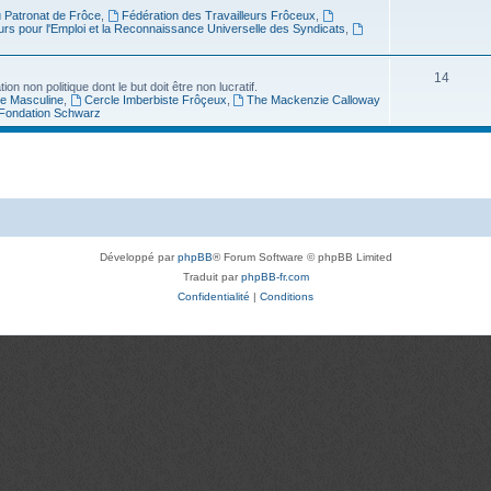
u Patronat de Frôce
,
Fédération des Travailleurs Frôceux
,
urs pour l'Emploi et la Reconnaissance Universelle des Syndicats
,
14
n non politique dont le but doit être non lucratif.
ue Masculine
,
Cercle Imberbiste Frôçeux
,
The Mackenzie Calloway
Fondation Schwarz
Développé par
phpBB
® Forum Software © phpBB Limited
Traduit par
phpBB-fr.com
Confidentialité
|
Conditions