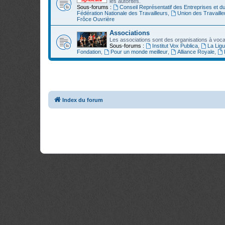
les autorités.
Sous-forums :
Conseil Représentatif des Entreprises et d
Fédération Nationale des Travailleurs
,
Union des Travaille
Frôce Ouvrière
Associations
Les associations sont des organisations à vocatio
Sous-forums :
Institut Vox Publica
,
La Lig
Fondation
,
Pour un monde meilleur
,
Alliance Royale
,
Index du forum