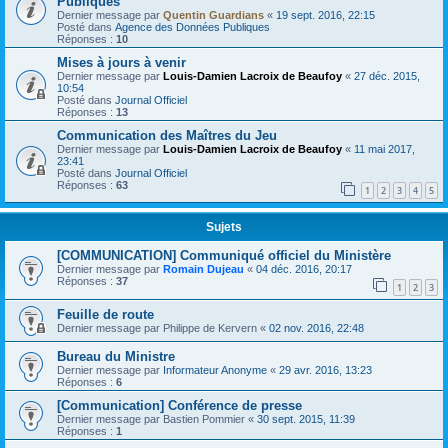
Publiques
Dernier message par
Quentin Guardians
«
19 sept. 2016, 22:15
Posté dans
Agence des Données Publiques
Réponses :
10
Mises à jours à venir
Dernier message par
Louis-Damien Lacroix de Beaufoy
«
27 déc. 2015,
10:54
Posté dans
Journal Officiel
Réponses :
13
Communication des Maîtres du Jeu
Dernier message par
Louis-Damien Lacroix de Beaufoy
«
11 mai 2017,
23:41
Posté dans
Journal Officiel
Réponses :
63
1
2
3
4
5
Sujets
[COMMUNICATION] Communiqué officiel du Ministère
Dernier message par
Romain Dujeau
«
04 déc. 2016, 20:17
Réponses :
37
1
2
3
Feuille de route
Dernier message par
Philippe de Kervern
«
02 nov. 2016, 22:48
Bureau du Ministre
Dernier message par
Informateur Anonyme
«
29 avr. 2016, 13:23
Réponses :
6
[Communication] Conférence de presse
Dernier message par
Bastien Pommier
«
30 sept. 2015, 11:39
Réponses :
1