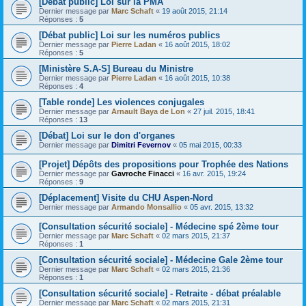
[Débat public] Loi sur la PMA
Dernier message par
Marc Schaft
«
19 août 2015, 21:14
Réponses :
5
[Débat public] Loi sur les numéros publics
Dernier message par
Pierre Ladan
«
16 août 2015, 18:02
Réponses :
5
[Ministère S.A-S] Bureau du Ministre
Dernier message par
Pierre Ladan
«
16 août 2015, 10:38
Réponses :
4
[Table ronde] Les violences conjugales
Dernier message par
Arnault Baya de Lon
«
27 juil. 2015, 18:41
Réponses :
13
[Débat] Loi sur le don d'organes
Dernier message par
Dimitri Fevernov
«
05 mai 2015, 00:33
[Projet] Dépôts des propositions pour Trophée des Nations
Dernier message par
Gavroche Finacci
«
16 avr. 2015, 19:24
Réponses :
9
[Déplacement] Visite du CHU Aspen-Nord
Dernier message par
Armando Monsallio
«
05 avr. 2015, 13:32
[Consultation sécurité sociale] - Médecine spé 2ème tour
Dernier message par
Marc Schaft
«
02 mars 2015, 21:37
Réponses :
1
[Consultation sécurité sociale] - Médecine Gale 2ème tour
Dernier message par
Marc Schaft
«
02 mars 2015, 21:36
Réponses :
1
[Consultation sécurité sociale] - Retraite - débat préalable
Dernier message par
Marc Schaft
«
02 mars 2015, 21:31