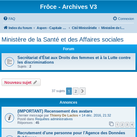
Frôce - Archives V3
FAQ
Connexion
Index du forum
Aspen - Capitale de la Frôce
Cité Ministérielle
Ministère de la Santé et des Affaires sociales
Ministère de la Santé et des Affaires sociales
Forum
Secrétariat d'État aux Droits des femmes et à la Lutte contre
les discriminations
Sujets :
2
Nouveau sujet
1
2
Suivante
37 sujets
Annonces
(IMPORTANT) Recensement des avatars
Dernier message par
Thierry De Laclos
«
14 déc. 2016, 21:32
Posté dans
Requêtes administratives
Réponses :
45
1
2
3
4
Recrutement d'une personne pour l'Agence des Données