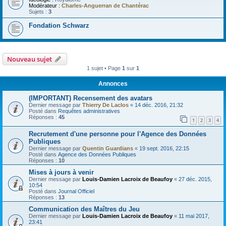
Modérateur :
Charles-Anguerran de Chantérac
Sujets :
3
Fondation Schwarz
Nouveau sujet
1 sujet • Page
1
sur
1
Annonces
(IMPORTANT) Recensement des avatars
Dernier message par
Thierry De Laclos
«
14 déc. 2016, 21:32
Posté dans
Requêtes administratives
Réponses :
45
1
2
3
4
Recrutement d'une personne pour l'Agence des Données
Publiques
Dernier message par
Quentin Guardians
«
19 sept. 2016, 22:15
Posté dans
Agence des Données Publiques
Réponses :
10
Mises à jours à venir
Dernier message par
Louis-Damien Lacroix de Beaufoy
«
27 déc. 2015,
10:54
Posté dans
Journal Officiel
Réponses :
13
Communication des Maîtres du Jeu
Dernier message par
Louis-Damien Lacroix de Beaufoy
«
11 mai 2017,
23:41