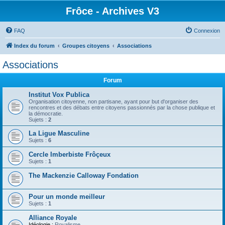
Frôce - Archives V3
FAQ
Connexion
Index du forum
Groupes citoyens
Associations
Associations
Forum
Institut Vox Publica
Organisation citoyenne, non partisane, ayant pour but d'organiser des
rencontres et des débats entre citoyens passionnés par la chose publique et
la démocratie.
Sujets :
2
La Ligue Masculine
Sujets :
6
Cercle Imberbiste Frôçeux
Sujets :
1
The Mackenzie Calloway Fondation
Pour un monde meilleur
Sujets :
1
Alliance Royale
Idéologie :
Royalisme