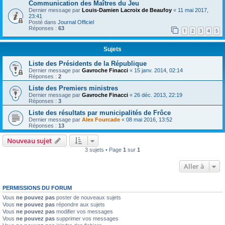
Communication des Maîtres du Jeu
Dernier message par
Louis-Damien Lacroix de Beaufoy
«
11 mai 2017,
23:41
Posté dans
Journal Officiel
Réponses :
63
1
2
3
4
5
Sujets
Liste des Présidents de la République
Dernier message par
Gavroche Finacci
«
15 janv. 2014, 02:14
Réponses :
2
Liste des Premiers ministres
Dernier message par
Gavroche Finacci
«
26 déc. 2013, 22:19
Réponses :
3
Liste des résultats par municipalités de Frôce
Dernier message par
Alex Fourcade
«
08 mai 2016, 13:52
Réponses :
13
Nouveau sujet
3 sujets • Page
1
sur
1
Aller à
PERMISSIONS DU FORUM
Vous
ne pouvez pas
poster de nouveaux sujets
Vous
ne pouvez pas
répondre aux sujets
Vous
ne pouvez pas
modifier vos messages
Vous
ne pouvez pas
supprimer vos messages