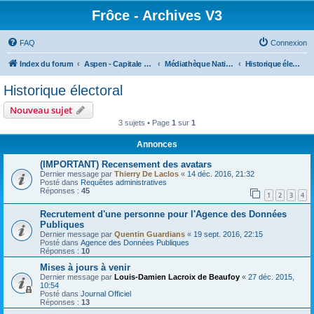
Frôce - Archives V3
FAQ
Connexion
Index du forum
Aspen - Capitale de la Frôce
Médiathèque Nationale Lucas Lhardi
Historique électoral
Historique électoral
Nouveau sujet
3 sujets • Page
1
sur
1
Annonces
(IMPORTANT) Recensement des avatars
Dernier message par
Thierry De Laclos
«
14 déc. 2016, 21:32
Posté dans
Requêtes administratives
Réponses :
45
1
2
3
4
Recrutement d'une personne pour l'Agence des Données
Publiques
Dernier message par
Quentin Guardians
«
19 sept. 2016, 22:15
Posté dans
Agence des Données Publiques
Réponses :
10
Mises à jours à venir
Dernier message par
Louis-Damien Lacroix de Beaufoy
«
27 déc. 2015,
10:54
Posté dans
Journal Officiel
Réponses :
13