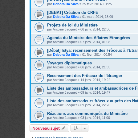
par
Debora Da Silva
»
25 févr. 2014, 01:25
[DEBAT] Création du CRFE
par
Debora Da Silva
»
01 mars 2014, 18:09
Projets de loi du Ministère
par
Antoine Jacquet
»
06 janv. 2014, 22:36
Agenda du Ministre des Affaires Etrangères
par
Antoine Jacquet
»
07 janv. 2014, 01:08
[Débat] Istya: recensement des Frôceux à l'Etra
par
Debora Da Silva
»
01 févr. 2014, 00:54
Voyages diplomatiques
par
Antoine Jacquet
»
06 janv. 2014, 21:35
Recensement des Frôceux de l'étranger
par
Antoine Jacquet
»
14 janv. 2014, 19:22
Liste des ambassadeurs et ambassadrices de F
par
Antoine Jacquet
»
09 janv. 2014, 19:47
Liste des ambassadeurs frôceux auprès des Na
par
Antoine Jacquet
»
09 janv. 2014, 22:26
Réactions aux communiqués du Ministère
par
Antoine Jacquet
»
03 janv. 2014, 11:00
Nouveau sujet