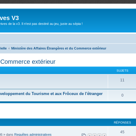
ives V3
ives de la v3. Il n'est pas destiné au jeu, juste au sépia !
ielle
Ministère des Affaires Étrangères et du Commerce extérieur
u Commerce extérieur
SUJETS
11
éveloppement du Tourisme et aux Frôceux de l'étranger
0
RÉPONSES
45
36
» dans
Requêtes administratives