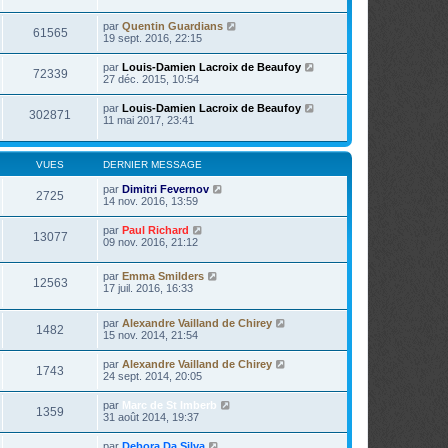
s
a
par
Quentin Guardians
61565
g
19 sept. 2016, 22:15
e
par
Louis-Damien Lacroix de Beaufoy
72339
27 déc. 2015, 10:54
par
Louis-Damien Lacroix de Beaufoy
302871
11 mai 2017, 23:41
VUES
DERNIER MESSAGE
par
Dimitri Fevernov
2725
14 nov. 2016, 13:59
par
Paul Richard
13077
09 nov. 2016, 21:12
par
Emma Smilders
12563
17 juil. 2016, 16:33
par
Alexandre Vailland de Chirey
1482
15 nov. 2014, 21:54
par
Alexandre Vailland de Chirey
1743
24 sept. 2014, 20:05
par
Marc de St Imberb
1359
31 août 2014, 19:37
par
Debora Da Silva