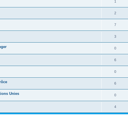
1
2
7
3
nger
0
6
0
rôce
6
tions Unies
0
4