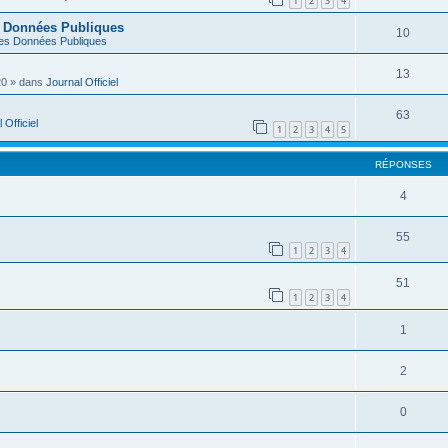
1
2
3
4
s Données Publiques
10
es Données Publiques
13
20
» dans
Journal Officiel
63
 Officiel
1
2
3
4
5
RÉPONSES
4
55
1
2
3
4
51
1
2
3
4
1
2
0