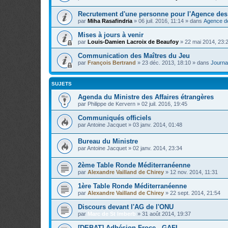
Recrutement d'une personne pour l'Agence de
par
Miha Rasafindria
»
06 juil. 2016, 11:14
» dans
Agence d
Mises à jours à venir
par
Louis-Damien Lacroix de Beaufoy
»
22 mai 2014, 23:
Communication des Maîtres du Jeu
par
François Bertrand
»
23 déc. 2013, 18:10
» dans
Journal
SUJETS
Agenda du Ministre des Affaires étrangères
par
Philippe de Kervern
»
02 juil. 2016, 19:45
Communiqués officiels
par
Antoine Jacquet
»
03 janv. 2014, 01:48
Bureau du Ministre
par
Antoine Jacquet
»
02 janv. 2014, 23:34
2ème Table Ronde Méditerranéenne
par
Alexandre Vailland de Chirey
»
12 nov. 2014, 11:31
1ère Table Ronde Méditerranéenne
par
Alexandre Vailland de Chirey
»
22 sept. 2014, 21:54
Discours devant l'AG de l'ONU
par
Marc de St Imberb
»
31 août 2014, 19:37
[DEBAT] Adhésion Froce - GAFI