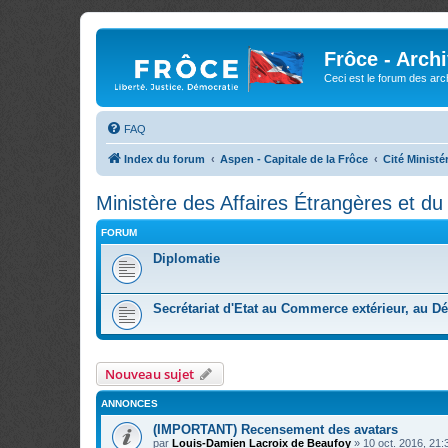
Frôce - Arch
Ceci est le forum des arch
FAQ
Index du forum
Aspen - Capitale de la Frôce
Cité Ministér
Ministère des Affaires Étrangères et d
FORUM
Diplomatie
Secrétariat d'Etat au Commerce extérieur, au D
Nouveau sujet
ANNONCES
(IMPORTANT) Recensement des avatars
par
Louis-Damien Lacroix de Beaufoy
»
10 oct. 2016, 21: