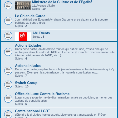
Ministère de la Culture et de l'Egalité
11, Avenue d'Italie
Sujets :
10
Le Chien de Garde
Journal dirigé par Édouard Avraham Garonne et se situant sur le spectre
politique au centre-droit.
Sujets :
2
AM Events
Sujets :
3
Actions Exludes
Dans cette partie, on détermine tout ce qui est ex-lude, c'est à dire qui ne
rentre pas dans le cadre du RPG en lui-même. (Exemple : référencement, site
internet, wiki, avenir de l'AND, etc...)
Sujets :
4
Actions Inludes
Dans cette partie, on planche sur le jeu en lui-même et les événements qui s'y
passent. Exemple : la scénarisation, la nouvelle constitution, etc...
Sujets :
7
Switch Group
Sujets :
10
Office de Lutte Contre le Racisme
Lutter contre toute forme de discrimination raciale au quotidien, et mener des
actions de sensibilisation
Sujets :
5
Centre national LGBT
défendre le droit des homosexuels, bisexuels et transsexuels en Frôce
Sujets :
3