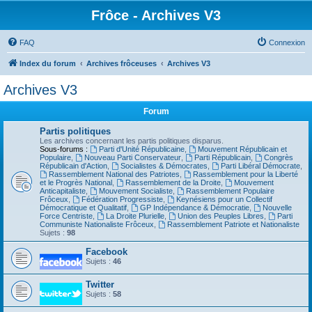
Frôce - Archives V3
FAQ
Connexion
Index du forum
Archives frôceuses
Archives V3
Archives V3
Forum
Partis politiques
Les archives concernant les partis politiques disparus.
Sous-forums :
Parti d'Unité Républicaine
,
Mouvement Républicain et
Populaire
,
Nouveau Parti Conservateur
,
Parti Républicain
,
Congrès
Républicain d'Action
,
Socialistes & Démocrates
,
Parti Libéral Démocrate
,
Rassemblement National des Patriotes
,
Rassemblement pour la Liberté
et le Progrès National
,
Rassemblement de la Droite
,
Mouvement
Anticapitaliste
,
Mouvement Socialiste
,
Rassemblement Populaire
Frôceux
,
Fédération Progressiste
,
Keynésiens pour un Collectif
Démocratique et Qualitatif
,
GP Indépendance & Démocratie
,
Nouvelle
Force Centriste
,
La Droite Plurielle
,
Union des Peuples Libres
,
Parti
Communiste Nationaliste Frôceux
,
Rassemblement Patriote et Nationaliste
Sujets :
98
Facebook
Sujets :
46
Twitter
Sujets :
58