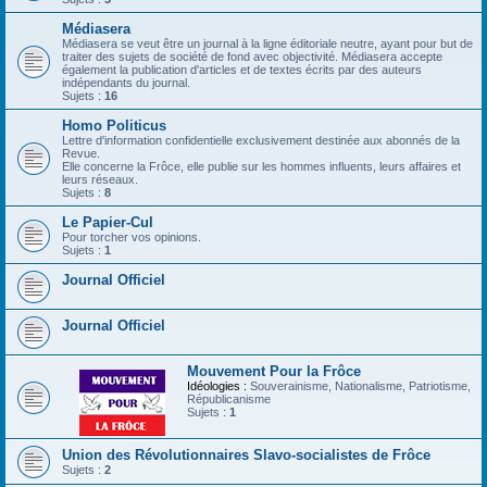
Médiasera
Médiasera se veut être un journal à la ligne éditoriale neutre, ayant pour but de
traiter des sujets de société de fond avec objectivité. Médiasera accepte
également la publication d'articles et de textes écrits par des auteurs
indépendants du journal.
Sujets :
16
Homo Politicus
Lettre d'information confidentielle exclusivement destinée aux abonnés de la
Revue.
Elle concerne la Frôce, elle publie sur les hommes influents, leurs affaires et
leurs réseaux.
Sujets :
8
Le Papier-Cul
Pour torcher vos opinions.
Sujets :
1
Journal Officiel
Journal Officiel
Mouvement Pour la Frôce
Idéologies :
Souverainisme, Nationalisme, Patriotisme,
Républicanisme
Sujets :
1
Union des Révolutionnaires Slavo-socialistes de Frôce
Sujets :
2