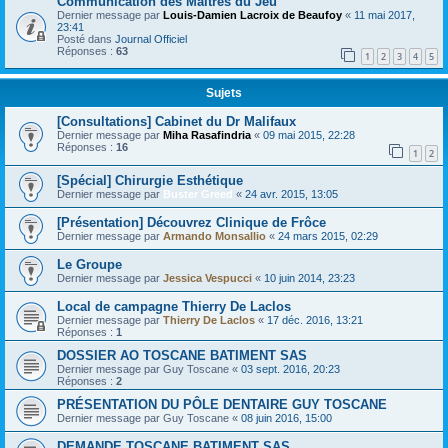
Communication des Maîtres du Jeu
Dernier message par
Louis-Damien Lacroix de Beaufoy
«
11 mai 2017,
23:41
Posté dans
Journal Officiel
Réponses :
63
1
2
3
4
5
Sujets
[Consultations] Cabinet du Dr Malifaux
Dernier message par
Miha Rasafindria
«
09 mai 2015, 22:28
Réponses :
16
1
2
[Spécial] Chirurgie Esthétique
Dernier message par
Buster Greed
«
24 avr. 2015, 13:05
[Présentation] Découvrez Clinique de Frôce
Dernier message par
Armando Monsallio
«
24 mars 2015, 02:29
Le Groupe
Dernier message par
Jessica Vespucci
«
10 juin 2014, 23:23
Local de campagne Thierry De Laclos
Dernier message par
Thierry De Laclos
«
17 déc. 2016, 13:21
Réponses :
1
DOSSIER AO TOSCANE BATIMENT SAS
Dernier message par
Guy Toscane
«
03 sept. 2016, 20:23
Réponses :
2
PRÉSENTATION DU PÔLE DENTAIRE GUY TOSCANE
Dernier message par
Guy Toscane
«
08 juin 2016, 15:00
DEMANDE TOSCANE BATIMENT SAS