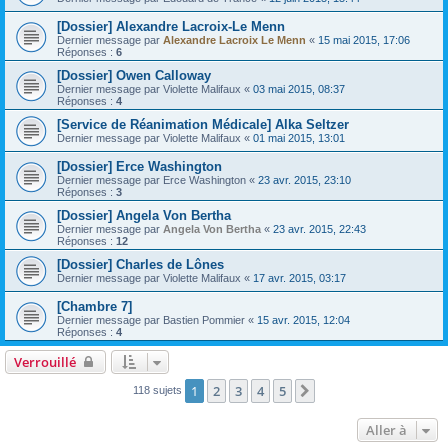
[Dossier] Alexandre Lacroix-Le Menn
Dernier message par
Alexandre Lacroix Le Menn
«
15 mai 2015, 17:06
Réponses :
6
[Dossier] Owen Calloway
Dernier message par
Violette Malifaux
«
03 mai 2015, 08:37
Réponses :
4
[Service de Réanimation Médicale] Alka Seltzer
Dernier message par
Violette Malifaux
«
01 mai 2015, 13:01
[Dossier] Erce Washington
Dernier message par
Erce Washington
«
23 avr. 2015, 23:10
Réponses :
3
[Dossier] Angela Von Bertha
Dernier message par
Angela Von Bertha
«
23 avr. 2015, 22:43
Réponses :
12
[Dossier] Charles de Lônes
Dernier message par
Violette Malifaux
«
17 avr. 2015, 03:17
[Chambre 7]
Dernier message par
Bastien Pommier
«
15 avr. 2015, 12:04
Réponses :
4
Verrouillé
1
2
3
4
5
Suivante
118 sujets
Aller à