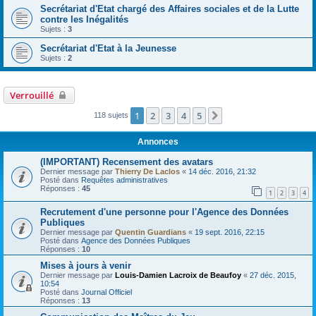
Secrétariat d'Etat chargé des Affaires sociales et de la Lutte
contre les Inégalités
Sujets :
3
Secrétariat d'Etat à la Jeunesse
Sujets :
2
Verrouillé
1
2
3
4
5
Suivante
118 sujets
Annonces
(IMPORTANT) Recensement des avatars
Dernier message par
Thierry De Laclos
«
14 déc. 2016, 21:32
Posté dans
Requêtes administratives
Réponses :
45
1
2
3
4
Recrutement d'une personne pour l'Agence des Données
Publiques
Dernier message par
Quentin Guardians
«
19 sept. 2016, 22:15
Posté dans
Agence des Données Publiques
Réponses :
10
Mises à jours à venir
Dernier message par
Louis-Damien Lacroix de Beaufoy
«
27 déc. 2015,
10:54
Posté dans
Journal Officiel
Réponses :
13