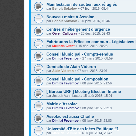
Manifestation de soutien aux réfugiés
par
Benoit Sokolov
»
07 févr. 2016, 08:44
Nouveau maire à Assolac
par
Benoit Sokolov
»
20 janv. 2016, 10:46
Centres d'hébergement d’urgence
par
Owen Calloway
»
28 déc. 2015, 02:43
Fabriquons la Frôce en commun - Législatives
par
Melinda Grant
»
15 déc. 2015, 20:28
Conseil Municipal - Compte-rendus
par
Dimitri Fevernov
»
27 mars 2015, 08:59
Domicile de Alain Videron
par
Alain Videron
»
07 sept. 2015, 23:01
Conseil Municipal - Composition
par
Dimitri Fevernov
»
08 janv. 2015, 21:56
[ Bureau URF ] Meeting Election Interne
par
Joseph Vann Letto
»
15 août 2015, 15:01
Mairie d'Assolac
par
Dimitri Fevernov
»
08 janv. 2015, 22:19
Assolac est aussi Charlie
par
Dimitri Fevernov
»
08 janv. 2015, 23:03
Université d'Eté des Idées Politique #1
par
Marc de St Imberb
»
07 juil. 2014, 20:42