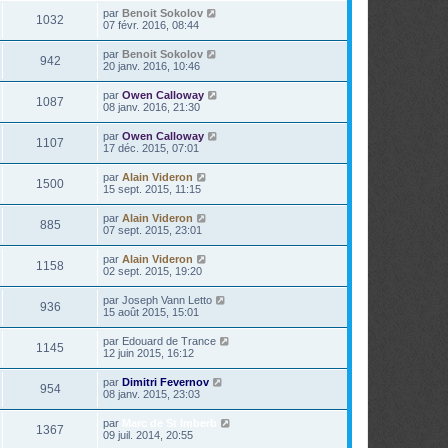
par
Benoit Sokolov
1032
07 févr. 2016, 08:44
par
Benoit Sokolov
942
20 janv. 2016, 10:46
par
Owen Calloway
1087
08 janv. 2016, 21:30
par
Owen Calloway
1107
17 déc. 2015, 07:01
par
Alain Videron
1500
15 sept. 2015, 11:15
par
Alain Videron
885
07 sept. 2015, 23:01
par
Alain Videron
1158
02 sept. 2015, 19:20
par
Joseph Vann Letto
936
15 août 2015, 15:01
par
Edouard de Trance
1145
12 juin 2015, 16:12
par
Dimitri Fevernov
954
08 janv. 2015, 23:03
par
Marc de St Imberb
1367
09 juil. 2014, 20:55