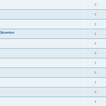
0
0
2
 Décembre
2
5
0
1
0
2
0
4