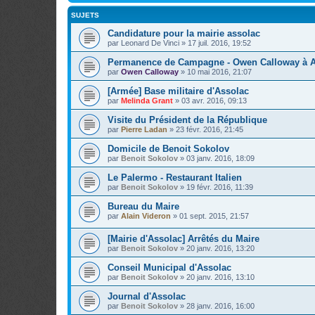
SUJETS
Candidature pour la mairie assolac
par
Leonard De Vinci
»
17 juil. 2016, 19:52
Permanence de Campagne - Owen Calloway à A
par
Owen Calloway
»
10 mai 2016, 21:07
[Armée] Base militaire d'Assolac
par
Melinda Grant
»
03 avr. 2016, 09:13
Visite du Président de la République
par
Pierre Ladan
»
23 févr. 2016, 21:45
Domicile de Benoit Sokolov
par
Benoit Sokolov
»
03 janv. 2016, 18:09
Le Palermo - Restaurant Italien
par
Benoit Sokolov
»
19 févr. 2016, 11:39
Bureau du Maire
par
Alain Videron
»
01 sept. 2015, 21:57
[Mairie d'Assolac] Arrêtés du Maire
par
Benoit Sokolov
»
20 janv. 2016, 13:20
Conseil Municipal d'Assolac
par
Benoit Sokolov
»
20 janv. 2016, 13:10
Journal d'Assolac
par
Benoit Sokolov
»
28 janv. 2016, 16:00