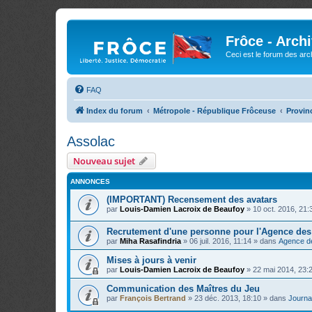
Frôce - Arch
Ceci est le forum des arch
FAQ
Index du forum
Métropole - République Frôceuse
Provin
Assolac
Nouveau sujet
ANNONCES
(IMPORTANT) Recensement des avatars
par
Louis-Damien Lacroix de Beaufoy
»
10 oct. 2016, 21:
Recrutement d'une personne pour l'Agence de
par
Miha Rasafindria
»
06 juil. 2016, 11:14
» dans
Agence d
Mises à jours à venir
par
Louis-Damien Lacroix de Beaufoy
»
22 mai 2014, 23:
Communication des Maîtres du Jeu
par
François Bertrand
»
23 déc. 2013, 18:10
» dans
Journal