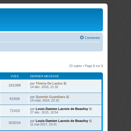
Connexion
23 sujets • Page
1
sur
1
VUES
DERNIER MESSAGE
par
Thierry De Laclos
181088
14 déc. 2016, 21:32
par
Quentin Guardians
61606
19 sept. 2016, 22:15
par
Louis-Damien Lacroix de Beaufoy
72420
27 déc. 2015, 10:54
par
Louis-Damien Lacroix de Beaufoy
303034
11 mai 2017, 23:41