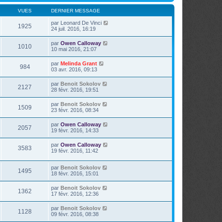
VUES
DERNIER MESSAGE
par
Leonard De Vinci
1925
24 juil. 2016, 16:19
par
Owen Calloway
1010
10 mai 2016, 21:07
par
Melinda Grant
984
03 avr. 2016, 09:13
par
Benoit Sokolov
2127
28 févr. 2016, 19:51
par
Benoit Sokolov
1509
23 févr. 2016, 08:34
par
Owen Calloway
2057
19 févr. 2016, 14:33
par
Owen Calloway
3583
19 févr. 2016, 11:42
par
Benoit Sokolov
1495
18 févr. 2016, 15:01
par
Benoit Sokolov
1362
17 févr. 2016, 12:36
par
Benoit Sokolov
1128
09 févr. 2016, 08:38