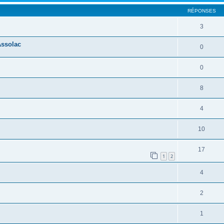
RÉPONSES
3
ssolac
0
0
8
4
10
17
1
2
4
2
1