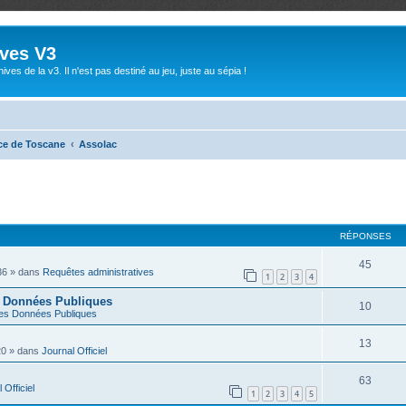
ives V3
ives de la v3. Il n'est pas destiné au jeu, juste au sépia !
ce de Toscane
Assolac
RÉPONSES
45
36
» dans
Requêtes administratives
1
2
3
4
s Données Publiques
10
es Données Publiques
13
20
» dans
Journal Officiel
63
 Officiel
1
2
3
4
5