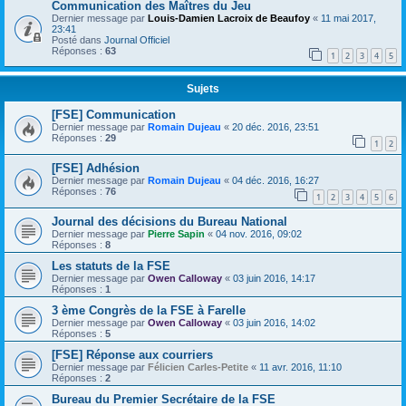
Communication des Maîtres du Jeu
Dernier message par
Louis-Damien Lacroix de Beaufoy
«
11 mai 2017,
23:41
Posté dans
Journal Officiel
Réponses :
63
1
2
3
4
5
Sujets
[FSE] Communication
Dernier message par
Romain Dujeau
«
20 déc. 2016, 23:51
Réponses :
29
1
2
[FSE] Adhésion
Dernier message par
Romain Dujeau
«
04 déc. 2016, 16:27
Réponses :
76
1
2
3
4
5
6
Journal des décisions du Bureau National
Dernier message par
Pierre Sapin
«
04 nov. 2016, 09:02
Réponses :
8
Les statuts de la FSE
Dernier message par
Owen Calloway
«
03 juin 2016, 14:17
Réponses :
1
3 ème Congrès de la FSE à Farelle
Dernier message par
Owen Calloway
«
03 juin 2016, 14:02
Réponses :
5
[FSE] Réponse aux courriers
Dernier message par
Félicien Carles-Petite
«
11 avr. 2016, 11:10
Réponses :
2
Bureau du Premier Secrétaire de la FSE