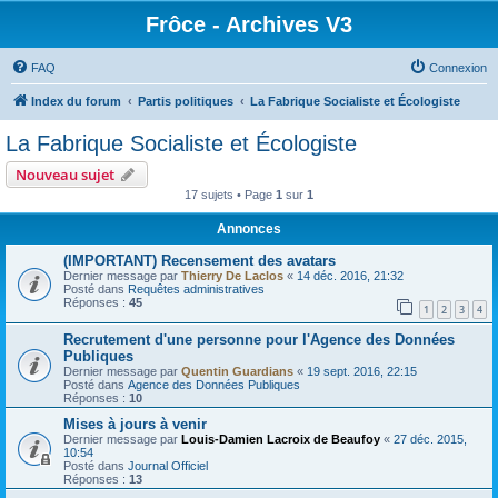
Frôce - Archives V3
FAQ
Connexion
Index du forum
Partis politiques
La Fabrique Socialiste et Écologiste
La Fabrique Socialiste et Écologiste
Nouveau sujet
17 sujets • Page
1
sur
1
Annonces
(IMPORTANT) Recensement des avatars
Dernier message par
Thierry De Laclos
«
14 déc. 2016, 21:32
Posté dans
Requêtes administratives
Réponses :
45
1
2
3
4
Recrutement d'une personne pour l'Agence des Données
Publiques
Dernier message par
Quentin Guardians
«
19 sept. 2016, 22:15
Posté dans
Agence des Données Publiques
Réponses :
10
Mises à jours à venir
Dernier message par
Louis-Damien Lacroix de Beaufoy
«
27 déc. 2015,
10:54
Posté dans
Journal Officiel
Réponses :
13