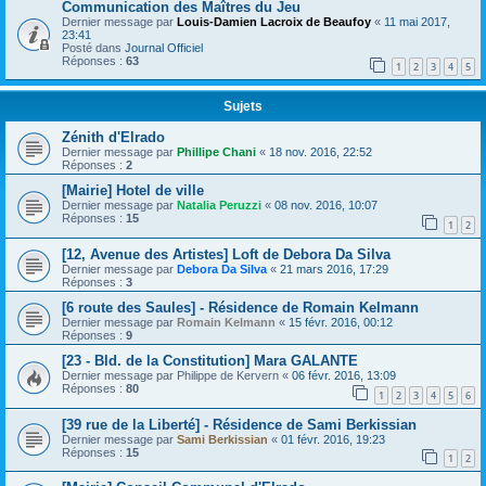
Communication des Maîtres du Jeu
Dernier message par
Louis-Damien Lacroix de Beaufoy
«
11 mai 2017,
23:41
Posté dans
Journal Officiel
Réponses :
63
1
2
3
4
5
Sujets
Zénith d'Elrado
Dernier message par
Phillipe Chani
«
18 nov. 2016, 22:52
Réponses :
2
[Mairie] Hotel de ville
Dernier message par
Natalia Peruzzi
«
08 nov. 2016, 10:07
Réponses :
15
1
2
[12, Avenue des Artistes] Loft de Debora Da Silva
Dernier message par
Debora Da Silva
«
21 mars 2016, 17:29
Réponses :
3
[6 route des Saules] - Résidence de Romain Kelmann
Dernier message par
Romain Kelmann
«
15 févr. 2016, 00:12
Réponses :
9
[23 - Bld. de la Constitution] Mara GALANTE
Dernier message par
Philippe de Kervern
«
06 févr. 2016, 13:09
Réponses :
80
1
2
3
4
5
6
[39 rue de la Liberté] - Résidence de Sami Berkissian
Dernier message par
Sami Berkissian
«
01 févr. 2016, 19:23
Réponses :
15
1
2