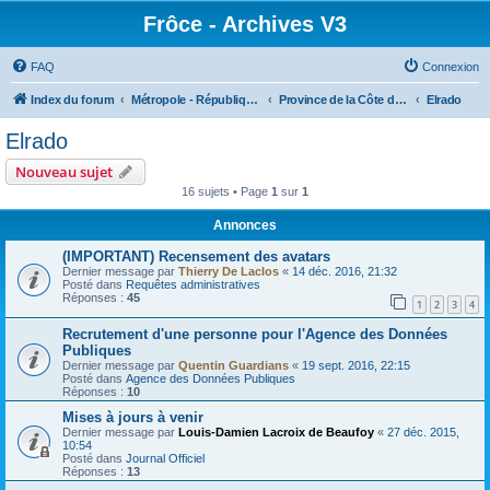
Frôce - Archives V3
FAQ
Connexion
Index du forum
Métropole - République Frôceuse
Province de la Côte du Soleil
Elrado
Elrado
Nouveau sujet
16 sujets • Page
1
sur
1
Annonces
(IMPORTANT) Recensement des avatars
Dernier message par
Thierry De Laclos
«
14 déc. 2016, 21:32
Posté dans
Requêtes administratives
Réponses :
45
1
2
3
4
Recrutement d'une personne pour l'Agence des Données
Publiques
Dernier message par
Quentin Guardians
«
19 sept. 2016, 22:15
Posté dans
Agence des Données Publiques
Réponses :
10
Mises à jours à venir
Dernier message par
Louis-Damien Lacroix de Beaufoy
«
27 déc. 2015,
10:54
Posté dans
Journal Officiel
Réponses :
13