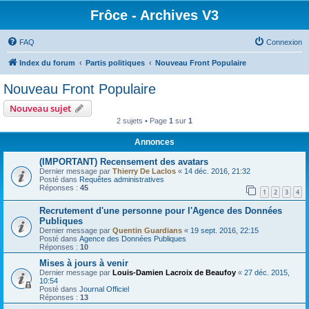
Frôce - Archives V3
FAQ
Connexion
Index du forum
Partis politiques
Nouveau Front Populaire
Nouveau Front Populaire
Nouveau sujet
2 sujets • Page
1
sur
1
Annonces
(IMPORTANT) Recensement des avatars
Dernier message par
Thierry De Laclos
«
14 déc. 2016, 21:32
Posté dans
Requêtes administratives
Réponses :
45
1
2
3
4
Recrutement d'une personne pour l'Agence des Données
Publiques
Dernier message par
Quentin Guardians
«
19 sept. 2016, 22:15
Posté dans
Agence des Données Publiques
Réponses :
10
Mises à jours à venir
Dernier message par
Louis-Damien Lacroix de Beaufoy
«
27 déc. 2015,
10:54
Posté dans
Journal Officiel
Réponses :
13