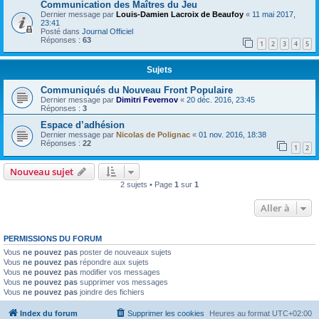
Communication des Maîtres du Jeu
Dernier message par
Louis-Damien Lacroix de Beaufoy
«
11 mai 2017,
23:41
Posté dans
Journal Officiel
Réponses :
63
1
2
3
4
5
Sujets
Communiqués du Nouveau Front Populaire
Dernier message par
Dimitri Fevernov
«
20 déc. 2016, 23:45
Réponses :
3
Espace d’adhésion
Dernier message par
Nicolas de Polignac
«
01 nov. 2016, 18:38
Réponses :
22
1
2
Nouveau sujet
2 sujets • Page
1
sur
1
Aller à
PERMISSIONS DU FORUM
Vous
ne pouvez pas
poster de nouveaux sujets
Vous
ne pouvez pas
répondre aux sujets
Vous
ne pouvez pas
modifier vos messages
Vous
ne pouvez pas
supprimer vos messages
Vous
ne pouvez pas
joindre des fichiers
Index du forum
Supprimer les cookies
Heures au format
UTC+02:00