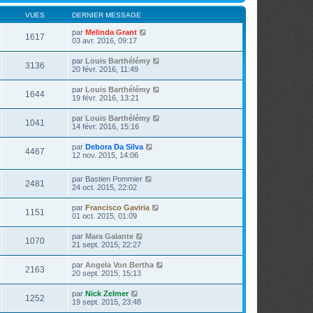
VUES
DERNIER MESSAGE
par
Melinda Grant
1617
03 avr. 2016, 09:17
par
Louis Barthélémy
3136
20 févr. 2016, 11:49
par
Louis Barthélémy
1644
19 févr. 2016, 13:21
par
Louis Barthélémy
1041
14 févr. 2016, 15:16
par
Debora Da Silva
4467
12 nov. 2015, 14:06
par
Bastien Pommier
2481
24 oct. 2015, 22:02
par
Francisco Gaviria
1151
01 oct. 2015, 01:09
par
Mara Galante
1070
21 sept. 2015, 22:27
par
Angela Von Bertha
2163
20 sept. 2015, 15:13
par
Nick Zelmer
1252
19 sept. 2015, 23:48