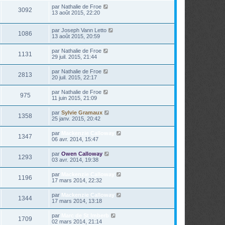
par
Nathalie de Froe
3092
13 août 2015, 22:20
par
Joseph Vann Letto
1086
13 août 2015, 20:59
par
Nathalie de Froe
1131
29 juil. 2015, 21:44
par
Nathalie de Froe
2813
20 juil. 2015, 22:17
par
Nathalie de Froe
975
11 juin 2015, 21:09
par
Sylvie Gramaux
1358
25 janv. 2015, 20:42
par
Mackenzie Calloway
1347
06 avr. 2014, 15:47
par
Owen Calloway
1293
03 avr. 2014, 19:38
par
Mackenzie Calloway
1196
17 mars 2014, 22:32
par
Mackenzie Calloway
1344
17 mars 2014, 13:18
par
Marc de St Imberb
1709
02 mars 2014, 21:14