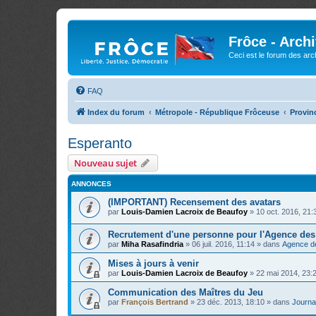
Frôce - Arch
Ceci est le forum des arch
FAQ
Index du forum
Métropole - République Frôceuse
Provinc
Esperanto
Nouveau sujet
ANNONCES
(IMPORTANT) Recensement des avatars
par
Louis-Damien Lacroix de Beaufoy
»
10 oct. 2016, 21:
Recrutement d'une personne pour l'Agence de
par
Miha Rasafindria
»
06 juil. 2016, 11:14
» dans
Agence d
Mises à jours à venir
par
Louis-Damien Lacroix de Beaufoy
»
22 mai 2014, 23:
Communication des Maîtres du Jeu
par
François Bertrand
»
23 déc. 2013, 18:10
» dans
Journal