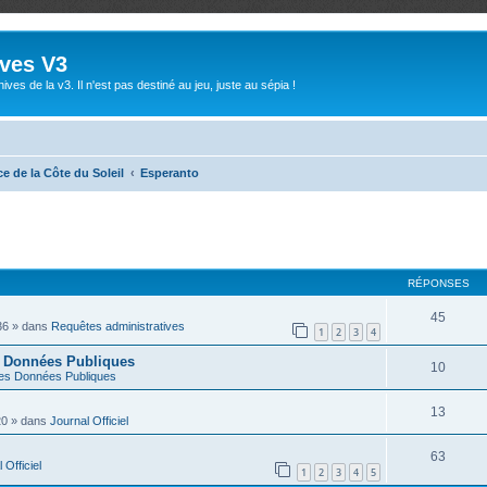
ives V3
ives de la v3. Il n'est pas destiné au jeu, juste au sépia !
e de la Côte du Soleil
Esperanto
RÉPONSES
45
36
» dans
Requêtes administratives
1
2
3
4
s Données Publiques
10
es Données Publiques
13
20
» dans
Journal Officiel
63
 Officiel
1
2
3
4
5