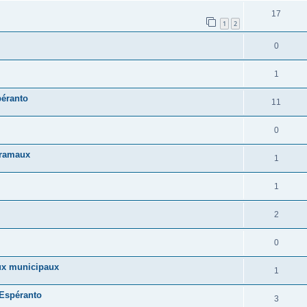
17
1
2
0
1
péranto
11
0
Gramaux
1
1
2
0
aux municipaux
1
 Espéranto
3