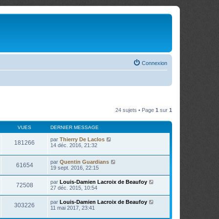
Connexion
24 sujets • Page
1
sur
1
VUES
DERNIER MESSAGE
par
Thierry De Laclos
181266
14 déc. 2016, 21:32
par
Quentin Guardians
61654
19 sept. 2016, 22:15
par
Louis-Damien Lacroix de Beaufoy
72508
27 déc. 2015, 10:54
par
Louis-Damien Lacroix de Beaufoy
303226
11 mai 2017, 23:41