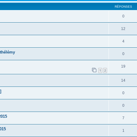
RÉPONSES
0
12
4
rthélémy
0
19
1
2
14
]
0
0
2015
7
015
1