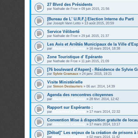
27 Blvrd des Présidents
par
Nathalie de Froe
»
09 juin 2015, 21:56
[Bureau de L' U.R.F.] Election Interne du Parti
par
Joseph Vann Letto
»
13 août 2015, 20:59
Service Véliberté
par
Nathalie de Froe
»
29 juil. 2015, 21:37
Les Avis et Arrêtés Municipaux de la Ville d'Es
par
Mackenzie Calloway
»
16 mars 2014, 18:38
Zone Touristique d' Epéranto
par
Nathalie de Froe
»
11 juin 2015, 21:09
[76 boulevard d'Aspen] - Résidence de Sylvie 
par
Sylvie Gramaux
»
24 janv. 2015, 19:21
Visite Ministérielle
par
Simon Deslauriers
»
06 avr. 2014, 14:39
Agenda des rencontres citoyennes
par
Mackenzie Calloway
»
28 févr. 2014, 12:42
Rapport sur Espéranto :
par
Mackenzie Calloway
»
17 mars 2014, 22:32
Convention Mise à disposition gratuite de loc
par
Mackenzie Calloway
»
17 mars 2014, 13:17
[Débat]" Les enjeux de la création de prisons à
par
Mackenzie Calloway
»
02 mars 2014, 11:42