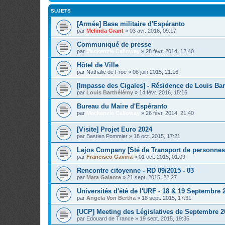
SUJETS
[Armée] Base militaire d'Espéranto
par
Melinda Grant
»
03 avr. 2016, 09:17
Communiqué de presse
par
Mackenzie Calloway
»
28 févr. 2014, 12:40
Hôtel de Ville
par
Nathalie de Froe
»
08 juin 2015, 21:16
[Impasse des Cigales] - Résidence de Louis Ba
par
Louis Barthélémy
»
14 févr. 2016, 15:16
Bureau du Maire d'Espéranto
par
Mackenzie Calloway
»
26 févr. 2014, 21:40
[Visite] Projet Euro 2024
par
Bastien Pommier
»
18 oct. 2015, 17:21
Lejos Company [Sté de Transport de personnes
par
Francisco Gaviria
»
01 oct. 2015, 01:09
Rencontre citoyenne - RD 09/2015 - 03
par
Mara Galante
»
21 sept. 2015, 22:27
Universités d'été de l'URF - 18 & 19 Septembre 
par
Angela Von Bertha
»
18 sept. 2015, 17:31
[UCP] Meeting des Législatives de Septembre 2
par
Edouard de Trance
»
19 sept. 2015, 19:35