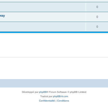
0
oway
0
0
Développé par
phpBB
® Forum Software © phpBB Limited
Traduit par
phpBB-fr.com
Confidentialité
|
Conditions