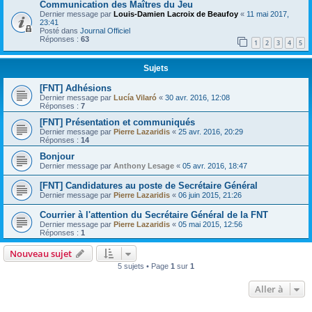
Communication des Maîtres du Jeu
Dernier message par
Louis-Damien Lacroix de Beaufoy
«
11 mai 2017,
23:41
Posté dans
Journal Officiel
Réponses :
63
1
2
3
4
5
Sujets
[FNT] Adhésions
Dernier message par
Lucía Vilaró
«
30 avr. 2016, 12:08
Réponses :
7
[FNT] Présentation et communiqués
Dernier message par
Pierre Lazaridis
«
25 avr. 2016, 20:29
Réponses :
14
Bonjour
Dernier message par
Anthony Lesage
«
05 avr. 2016, 18:47
[FNT] Candidatures au poste de Secrétaire Général
Dernier message par
Pierre Lazaridis
«
06 juin 2015, 21:26
Courrier à l'attention du Secrétaire Général de la FNT
Dernier message par
Pierre Lazaridis
«
05 mai 2015, 12:56
Réponses :
1
Nouveau sujet
5 sujets • Page
1
sur
1
Aller à