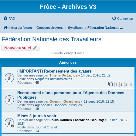
Frôce - Archives V3
FAQ
Connexion
Index du forum
Groupes citoyens
Syndicats
Fédération Nationale des Travailleurs
Fédération Nationale des Travailleurs
Nouveau sujet
5 sujets • Page
1
sur
1
Annonces
(IMPORTANT) Recensement des avatars
Dernier message par
Thierry De Laclos
«
14 déc. 2016, 21:32
Posté dans
Requêtes administratives
Réponses :
45
1
2
3
4
Recrutement d'une personne pour l'Agence des Données
Publiques
Dernier message par
Quentin Guardians
«
19 sept. 2016, 22:15
Posté dans
Agence des Données Publiques
Réponses :
10
Mises à jours à venir
Dernier message par
Louis-Damien Lacroix de Beaufoy
«
27 déc. 2015,
10:54
Posté dans
Journal Officiel
Réponses :
13