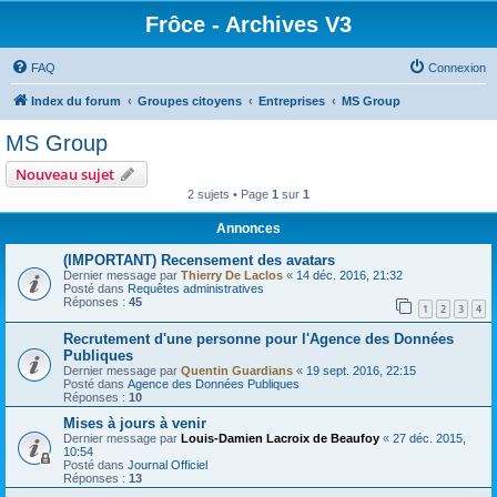
Frôce - Archives V3
FAQ
Connexion
Index du forum
Groupes citoyens
Entreprises
MS Group
MS Group
Nouveau sujet
2 sujets • Page
1
sur
1
Annonces
(IMPORTANT) Recensement des avatars
Dernier message par
Thierry De Laclos
«
14 déc. 2016, 21:32
Posté dans
Requêtes administratives
Réponses :
45
1
2
3
4
Recrutement d'une personne pour l'Agence des Données
Publiques
Dernier message par
Quentin Guardians
«
19 sept. 2016, 22:15
Posté dans
Agence des Données Publiques
Réponses :
10
Mises à jours à venir
Dernier message par
Louis-Damien Lacroix de Beaufoy
«
27 déc. 2015,
10:54
Posté dans
Journal Officiel
Réponses :
13