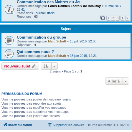
Communication des Maîtres du Jeu
Dernier message par
Louis-Damien Lacroix de Beaufoy
«
11 mai 2017,
23:41
Posté dans
Journal Officiel
Réponses :
63
1
2
3
4
5
Sujets
Communication du groupe
Dernier message par
Marc Schaft
«
13 juil. 2016, 22:03
Réponses :
4
Qui sommes nous ?
Dernier message par
Marc Schaft
«
15 juin 2015, 12:21
Nouveau sujet
2 sujets • Page
1
sur
1
Aller à
PERMISSIONS DU FORUM
Vous
ne pouvez pas
poster de nouveaux sujets
Vous
ne pouvez pas
répondre aux sujets
Vous
ne pouvez pas
modifier vos messages
Vous
ne pouvez pas
supprimer vos messages
Vous
ne pouvez pas
joindre des fichiers
Index du forum
Supprimer les cookies
Heures au format
UTC+02:00