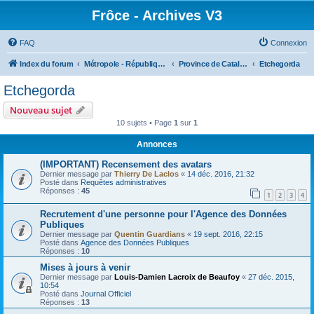
Frôce - Archives V3
FAQ
Connexion
Index du forum
Métropole - République Frôceuse
Province de Catalogne
Etchegorda
Etchegorda
Nouveau sujet
10 sujets • Page
1
sur
1
Annonces
(IMPORTANT) Recensement des avatars
Dernier message par
Thierry De Laclos
«
14 déc. 2016, 21:32
Posté dans
Requêtes administratives
Réponses :
45
1
2
3
4
Recrutement d'une personne pour l'Agence des Données
Publiques
Dernier message par
Quentin Guardians
«
19 sept. 2016, 22:15
Posté dans
Agence des Données Publiques
Réponses :
10
Mises à jours à venir
Dernier message par
Louis-Damien Lacroix de Beaufoy
«
27 déc. 2015,
10:54
Posté dans
Journal Officiel
Réponses :
13