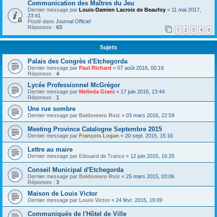
Communication des Maîtres du Jeu
Dernier message par
Louis-Damien Lacroix de Beaufoy
«
11 mai 2017,
23:41
Posté dans
Journal Officiel
Réponses :
63
1
2
3
4
5
Sujets
Palais des Congrès d'Etchegorda
Dernier message par
Paul Richard
«
07 août 2016, 00:19
Réponses :
4
Lycée Professionnel McGrégor
Dernier message par
Melinda Grant
«
17 juin 2016, 13:44
Réponses :
1
Une rue sombre
Dernier message par
Baldomero Ruiz
«
03 mars 2016, 22:59
Meeting Province Catalogne Septembre 2015
Dernier message par
François Logan
«
20 sept. 2015, 15:16
Lettre au maire
Dernier message par
Edouard de Trance
«
12 juin 2015, 16:20
Conseil Municipal d'Etchegorda
Dernier message par
Baldomero Ruiz
«
25 mars 2015, 03:06
Réponses :
3
Maison de Louis Victor
Dernier message par
Louis Victor
«
24 févr. 2015, 19:09
Communiqués de l'Hôtel de Ville