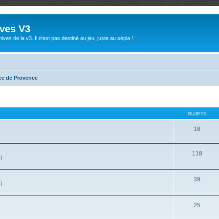
ives V3
ives de la v3. Il n'est pas destiné au jeu, juste au sépia !
ce de Provence
SUJETS
18
118
4)
39
4)
25