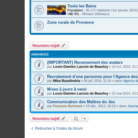
Tosla les Bains
Population :
36.171 habitants (1er janvier 2014)
Ville IRL :
Monaco (Monaco)
Zone rurale de Provence
Nouveau sujet
ANNONCES
(IMPORTANT) Recensement des avatars
par
Louis-Damien Lacroix de Beaufoy
»
10 oct. 2016, 21:
Recrutement d'une personne pour l'Agence de
par
Miha Rasafindria
»
06 juil. 2016, 11:14
» dans
Agence d
Mises à jours à venir
par
Louis-Damien Lacroix de Beaufoy
»
22 mai 2014, 23:
Communication des Maîtres du Jeu
par
François Bertrand
»
23 déc. 2013, 18:10
» dans
Journal
Nouveau sujet
Retourner à l’index du forum