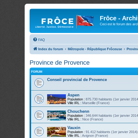
Frôce - Arch
Ceci est le forum des arch
FAQ
Index du forum
Métropole - République Frôceuse
Provin
Province de Provence
FORUM
Conseil provincial de Provence
Aspen
Population :
875.730 habitants (1er janvier 201
Ville IRL :
Marseille (France)
Chouchenn
Population :
346.644 habitants (1er janvier 201
Ville IRL :
Nice (France)
Vauxin
Population :
91.412 habitants (1er janvier 2014)
Ville IRL :
Avignon (France)