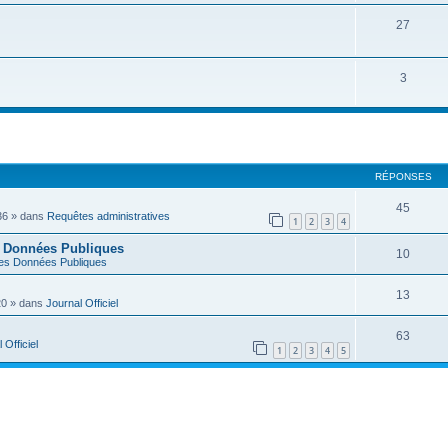
27
3
RÉPONSES
45
36
» dans
Requêtes administratives
1
2
3
4
s Données Publiques
10
es Données Publiques
13
20
» dans
Journal Officiel
63
 Officiel
1
2
3
4
5