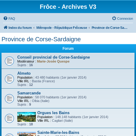
Frôce - Archives V3
FAQ
Connexion
Index du forum
Métropole - République Frôceuse
Province de Corse-Sardaigne
Province de Corse-Sardaigne
Forum
Conseil provincial de Corse-Sardaigne
Modérateur :
Marie-Josée Quespe
Sujets :
16
Almeto
Population :
43 480 habitants (1er janvier 2014)
Ville IRL :
Bastia (France)
Sujets :
12
Samarcande
Population :
58 070 habitants (1er janvier 2014)
Ville IRL :
Olbia (Italie)
Sujets :
9
Orgues les Bains
Population :
148.148 habitants (1er janvier 2014)
Ville IRL :
Cagliari (Italie)
Sujets :
18
Sainte-Marie-les-Bains