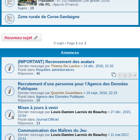
Population :
67.310 habitants (1er janvier 2014)
Ville IRL :
Ajaccio (France)
Sujets :
19
Zone rurale de Corse-Sardaigne
Nouveau sujet
0 sujet • Page
1
sur
1
Annonces
(IMPORTANT) Recensement des avatars
Dernier message par
Thierry De Laclos
«
14 déc. 2016, 21:32
Posté dans
Requêtes administratives
Réponses :
45
1
2
3
4
Recrutement d'une personne pour l'Agence des Données
Publiques
Dernier message par
Quentin Guardians
«
19 sept. 2016, 22:15
Posté dans
Agence des Données Publiques
Réponses :
10
Mises à jours à venir
Dernier message par
Louis-Damien Lacroix de Beaufoy
«
27 déc. 2015,
10:54
Posté dans
Journal Officiel
Réponses :
13
Communication des Maîtres du Jeu
Dernier message par
Louis-Damien Lacroix de Beaufoy
«
11 mai 2017,
23:41