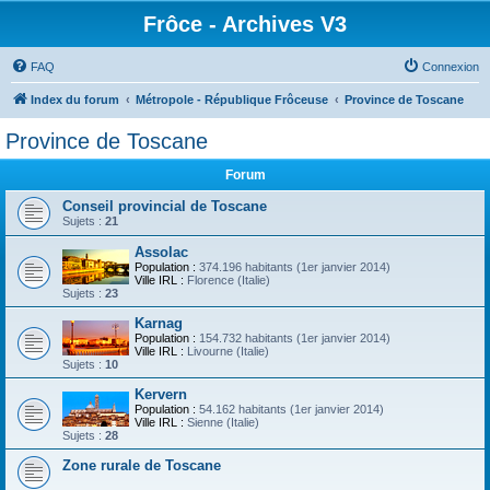
Frôce - Archives V3
FAQ
Connexion
Index du forum
Métropole - République Frôceuse
Province de Toscane
Province de Toscane
Forum
Conseil provincial de Toscane
Sujets :
21
Assolac
Population :
374.196 habitants (1er janvier 2014)
Ville IRL :
Florence (Italie)
Sujets :
23
Karnag
Population :
154.732 habitants (1er janvier 2014)
Ville IRL :
Livourne (Italie)
Sujets :
10
Kervern
Population :
54.162 habitants (1er janvier 2014)
Ville IRL :
Sienne (Italie)
Sujets :
28
Zone rurale de Toscane