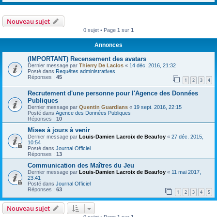
Nouveau sujet
0 sujet • Page
1
sur
1
Annonces
(IMPORTANT) Recensement des avatars
Dernier message par
Thierry De Laclos
«
14 déc. 2016, 21:32
Posté dans
Requêtes administratives
Réponses :
45
1
2
3
4
Recrutement d'une personne pour l'Agence des Données
Publiques
Dernier message par
Quentin Guardians
«
19 sept. 2016, 22:15
Posté dans
Agence des Données Publiques
Réponses :
10
Mises à jours à venir
Dernier message par
Louis-Damien Lacroix de Beaufoy
«
27 déc. 2015,
10:54
Posté dans
Journal Officiel
Réponses :
13
Communication des Maîtres du Jeu
Dernier message par
Louis-Damien Lacroix de Beaufoy
«
11 mai 2017,
23:41
Posté dans
Journal Officiel
Réponses :
63
1
2
3
4
5
Nouveau sujet