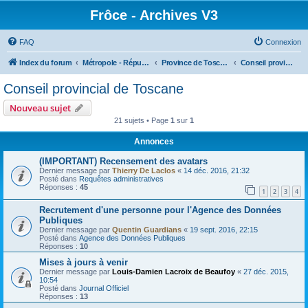
Frôce - Archives V3
FAQ
Connexion
Index du forum
Métropole - République Frôceuse
Province de Toscane
Conseil provincial de Toscane
Conseil provincial de Toscane
Nouveau sujet
21 sujets • Page
1
sur
1
Annonces
(IMPORTANT) Recensement des avatars
Dernier message par
Thierry De Laclos
«
14 déc. 2016, 21:32
Posté dans
Requêtes administratives
Réponses :
45
1
2
3
4
Recrutement d'une personne pour l'Agence des Données
Publiques
Dernier message par
Quentin Guardians
«
19 sept. 2016, 22:15
Posté dans
Agence des Données Publiques
Réponses :
10
Mises à jours à venir
Dernier message par
Louis-Damien Lacroix de Beaufoy
«
27 déc. 2015,
10:54
Posté dans
Journal Officiel
Réponses :
13