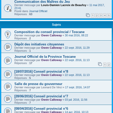
Communication des Maîtres du Jeu
Dernier message par
Louis-Damien Lacroix de Beaufoy
«
11 mai 2017,
23:41
Posté dans
Journal Officiel
Réponses :
63
1
2
3
4
5
Sujets
Composition du conseil provincial / Toscane
Dernier message par
Owen Calloway
«
30 mai 2016, 08:22
Réponses :
2
Dépôt des initiatives citoyennes
Dernier message par
Owen Calloway
«
22 sept. 2016, 11:29
Réponses :
1
Journal Officiel de la Province Toscane
Dernier message par
Owen Calloway
«
22 sept. 2016, 11:13
Réponses :
17
1
2
[18/07/2016] Conseil provincial n°8
Dernier message par
Owen Calloway
«
22 sept. 2016, 11:13
Réponses :
5
Salle de presse du gouverneur
Dernier message par
Leonard De Vinci
«
17 sept. 2016, 14:07
Réponses :
7
[28/06/2016] Conseil provincial n°7
Dernier message par
Owen Calloway
«
03 juil. 2016, 11:56
Réponses :
7
[08/04/2016] Conseil provincial n°6
Dernier message par
Owen Calloway
«
14 avr. 2016, 10:13