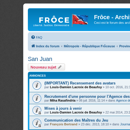
Frôce - Arch
Ceci est le forum des arch
FAQ
Index du forum
Métropole - République Frôceuse
Provinc
San Juan
Nouveau sujet
ANNONCES
(IMPORTANT) Recensement des avatars
par
Louis-Damien Lacroix de Beaufoy
»
10 oct. 2016, 21:
Recrutement d'une personne pour l'Agence de
par
Miha Rasafindria
»
06 juil. 2016, 11:14
» dans
Agence d
Mises à jours à venir
par
Louis-Damien Lacroix de Beaufoy
»
22 mai 2014, 23:
Communication des Maîtres du Jeu
par
François Bertrand
»
23 déc. 2013, 18:10
» dans
Journal