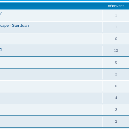
RÉPONSES
e"
1
icape - San Juan
1
0
g
13
0
2
0
4
2
2