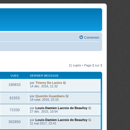
Connexion
11 sujets • Page
1
sur
1
VUES
DERNIER MESSAGE
par
Thierry De Laclos
180833
14 déc. 2016, 21:32
par
Quentin Guardians
61553
19 sept. 2016, 22:15
par
Louis-Damien Lacroix de Beaufoy
72330
27 déc. 2015, 10:54
par
Louis-Damien Lacroix de Beaufoy
302850
11 mai 2017, 23:41