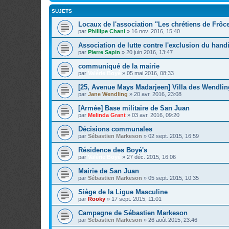
SUJETS
Locaux de l'association "Les chrétiens de Frôc
par
Phillipe Chani
»
16 nov. 2016, 15:40
Association de lutte contre l'exclusion du hand
par
Pierre Sapin
»
20 juin 2016, 13:47
communiqué de la mairie
par
Valérie Boyé
»
05 mai 2016, 08:33
[25, Avenue Mays Madarjeen] Villa des Wendlin
par
Jane Wendling
»
20 avr. 2016, 23:08
[Armée] Base militaire de San Juan
par
Melinda Grant
»
03 avr. 2016, 09:20
Décisions communales
par
Sébastien Markeson
»
02 sept. 2015, 16:59
Résidence des Boyé's
par
Valérie Boyé
»
27 déc. 2015, 16:06
Mairie de San Juan
par
Sébastien Markeson
»
05 sept. 2015, 10:35
Siège de la Ligue Masculine
par
Rooky
»
17 sept. 2015, 11:01
Campagne de Sébastien Markeson
par
Sébastien Markeson
»
26 août 2015, 23:46