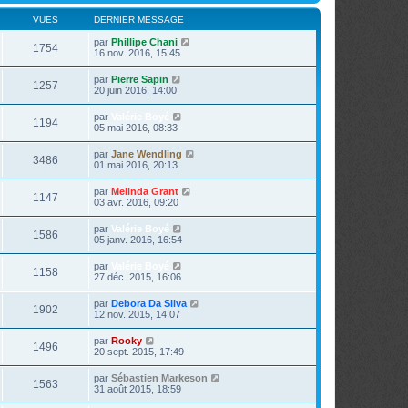
VUES
DERNIER MESSAGE
par
Phillipe Chani
1754
16 nov. 2016, 15:45
par
Pierre Sapin
1257
20 juin 2016, 14:00
par
Valérie Boyé
1194
05 mai 2016, 08:33
par
Jane Wendling
3486
01 mai 2016, 20:13
par
Melinda Grant
1147
03 avr. 2016, 09:20
par
Valérie Boyé
1586
05 janv. 2016, 16:54
par
Valérie Boyé
1158
27 déc. 2015, 16:06
par
Debora Da Silva
1902
12 nov. 2015, 14:07
par
Rooky
1496
20 sept. 2015, 17:49
par
Sébastien Markeson
1563
31 août 2015, 18:59