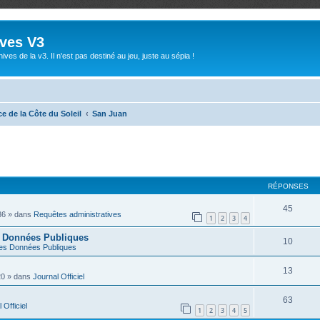
ives V3
ives de la v3. Il n'est pas destiné au jeu, juste au sépia !
e de la Côte du Soleil
San Juan
RÉPONSES
45
36
» dans
Requêtes administratives
1
2
3
4
s Données Publiques
10
es Données Publiques
13
20
» dans
Journal Officiel
63
 Officiel
1
2
3
4
5