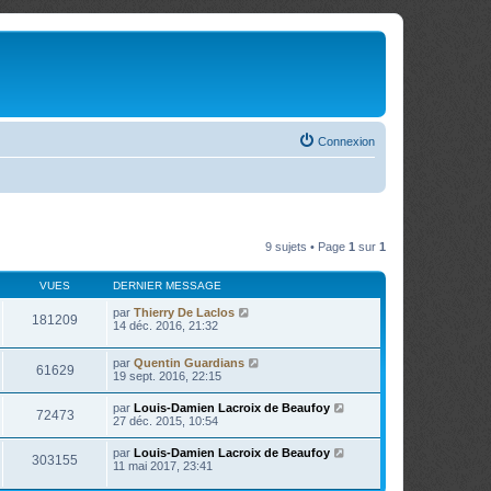
Connexion
9 sujets • Page
1
sur
1
VUES
DERNIER MESSAGE
par
Thierry De Laclos
181209
14 déc. 2016, 21:32
par
Quentin Guardians
61629
19 sept. 2016, 22:15
par
Louis-Damien Lacroix de Beaufoy
72473
27 déc. 2015, 10:54
par
Louis-Damien Lacroix de Beaufoy
303155
11 mai 2017, 23:41