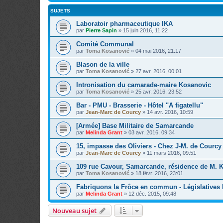
SUJETS
Laboratoir pharmaceutique IKA
par
Pierre Sapin
»
15 juin 2016, 11:22
Comité Communal
par
Toma Kosanović
»
04 mai 2016, 21:17
Blason de la ville
par
Toma Kosanović
»
27 avr. 2016, 00:01
Intronisation du camarade-maire Kosanovic
par
Toma Kosanović
»
25 avr. 2016, 23:52
Bar - PMU - Brasserie - Hôtel "A figatellu"
par
Jean-Marc de Courcy
»
14 avr. 2016, 10:59
[Armée] Base Militaire de Samarcande
par
Melinda Grant
»
03 avr. 2016, 09:34
15, impasse des Oliviers - Chez J-M. de Courcy
par
Jean-Marc de Courcy
»
11 mars 2016, 09:51
109 rue Cavour, Samarcande, résidence de M. 
par
Toma Kosanović
»
18 févr. 2016, 23:01
Fabriquons la Frôce en commun - Législatives
par
Melinda Grant
»
12 déc. 2015, 09:48
Nouveau sujet