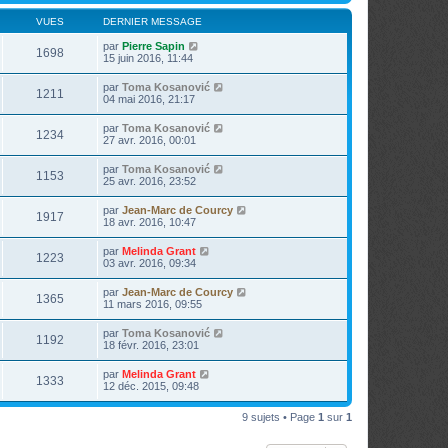
VUES
DERNIER MESSAGE
par
Pierre Sapin
1698
15 juin 2016, 11:44
par
Toma Kosanović
1211
04 mai 2016, 21:17
par
Toma Kosanović
1234
27 avr. 2016, 00:01
par
Toma Kosanović
1153
25 avr. 2016, 23:52
par
Jean-Marc de Courcy
1917
18 avr. 2016, 10:47
par
Melinda Grant
1223
03 avr. 2016, 09:34
par
Jean-Marc de Courcy
1365
11 mars 2016, 09:55
par
Toma Kosanović
1192
18 févr. 2016, 23:01
par
Melinda Grant
1333
12 déc. 2015, 09:48
9 sujets • Page
1
sur
1