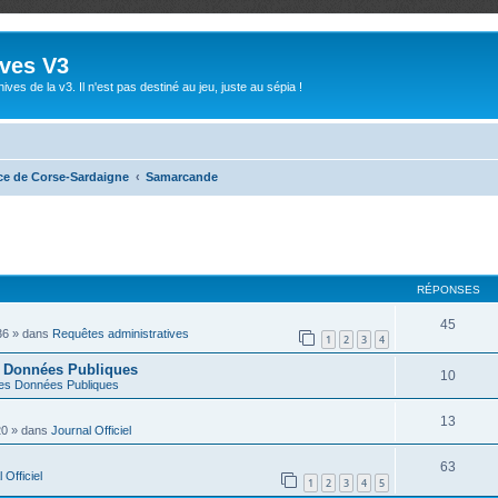
ives V3
ives de la v3. Il n'est pas destiné au jeu, juste au sépia !
ce de Corse-Sardaigne
Samarcande
RÉPONSES
45
36
» dans
Requêtes administratives
1
2
3
4
s Données Publiques
10
es Données Publiques
13
20
» dans
Journal Officiel
63
 Officiel
1
2
3
4
5