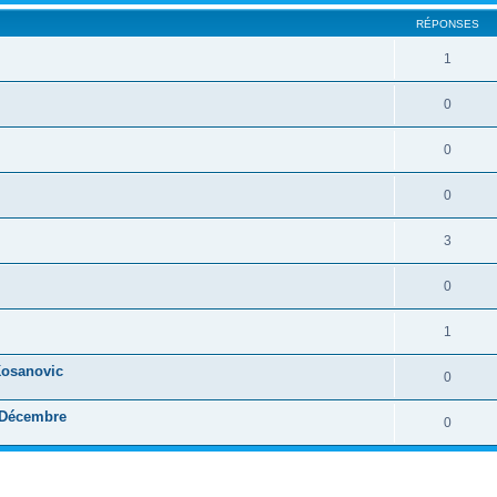
RÉPONSES
1
0
0
0
3
0
1
Kosanovic
0
 Décembre
0