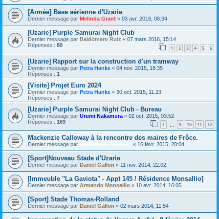
[Armée] Base aérienne d'Uzarie
Dernier message par
Melinda Grant
«
03 avr. 2016, 08:34
[Uzarie] Purple Samurai Night Club
Dernier message par
Baldomero Ruiz
«
07 mars 2016, 15:14
Réponses :
80
1
2
3
4
5
6
[Uzarie] Rapport sur la construction d'un tramway
Dernier message par
Petra Hanke
«
04 nov. 2015, 18:35
Réponses :
1
[Visite] Projet Euro 2024
Dernier message par
Petra Hanke
«
30 oct. 2015, 11:23
Réponses :
7
[Uzarie] Purple Samurai Night Club - Bureau
Dernier message par
Urumi Nakamura
«
02 oct. 2015, 03:52
Réponses :
169
1
9
10
11
12
…
Mackenzie Calloway à la rencontre des maires de Frôce.
Dernier message par
Mackenzie Calloway
«
16 févr. 2015, 20:04
[Sport]Nouveau Stade d'Uzarie
Dernier message par
Daniel Gallon
«
11 nov. 2014, 22:02
[Immeuble "La Gaviota" - Appt 145 / Résidence Monsallio]
Dernier message par
Armando Monsallio
«
10 avr. 2014, 16:05
[Sport] Stade Thomas-Rolland
Dernier message par
Daniel Gallon
«
02 mars 2014, 11:54